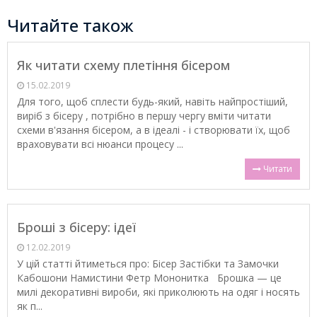
Читайте також
Як читати схему плетіння бісером
15.02.2019
Для того, щоб сплести будь-який, навіть найпростіший,
виріб з бісеру , потрібно в першу чергу вміти читати
схеми в'язання бісером, а в ідеалі - і створювати їх, щоб
враховувати всі нюанси процесу ...
Читати
Броші з бісеру: ідеї
12.02.2019
У цій статті йтиметься про: Бісер Застібки та Замочки
Кабошони Намистини Фетр Мононитка Брошка — це
милі декоративні вироби, які приколюють на одяг і носять
як п...