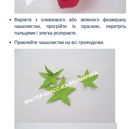
Виріжте з оливкового або зеленого фоамірану
чашолистки, прогрійте їх праскою, перетріть
пальцями і злегка розправте.
Приклейте чашолистки на всі трояндочки.