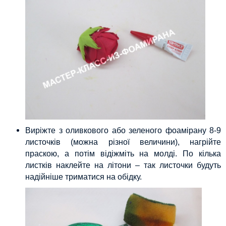
Виріжте з оливкового або зеленого фоамірану 8-9
листочків (можна різної величини), нагрійте
праскою, а потім відіжміть на молді. По кілька
листків наклейте на літони – так листочки будуть
надійніше триматися на обідку.