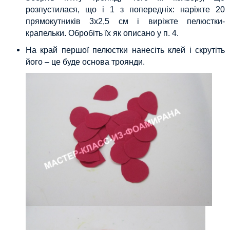
розпустилася, що і 1 з попередніх: наріжте 20
прямокутників 3х2,5 см і виріжте пелюстки-
крапельки. Обробіть їх як описано у п. 4.
На край першої пелюстки нанесіть клей і скрутіть
його – це буде основа троянди.