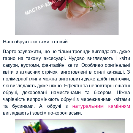
Наш обруч із квітами готовий.
Варто зауважити, що не тільки троянди виглядають дуже
гарно на такому аксесуарі. Чудово виглядають і квіти
сакури, еустоми, фантазійні квіти. Особливо оригінальні
квіти з атласних стрічок, виготовлені в стилі канзаші. З
полімерної глини можна виготовити дуже дрібні квіточки,
які виглядають дуже ніжно. Ефектні та неповторні ошатні
обручі, декоровані намистинами та бісером. Ніжна
чарівність випромінюють обручі з мереживними квітами
натуральним камінням
та бусинами. А обручі з
виглядають і зовсім по-королівськи.