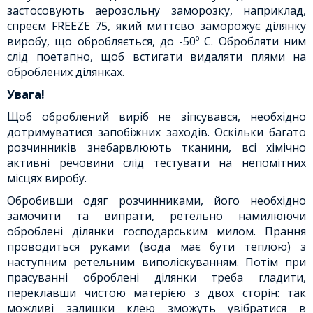
застосовують аерозольну заморозку, наприклад,
спреєм FREEZE 75, який миттєво заморожує ділянку
виробу, що обробляється, до -50º C. Обробляти ним
слід поетапно, щоб встигати видаляти плями на
оброблених ділянках.
Увага!
Щоб оброблений виріб не зіпсувався, необхідно
дотримуватися запобіжних заходів. Оскільки багато
розчинників знебарвлюють тканини, всі хімічно
активні речовини слід тестувати на непомітних
місцях виробу.
Обробивши одяг розчинниками, його необхідно
замочити та випрати, ретельно намилюючи
оброблені ділянки господарським милом. Прання
проводиться руками (вода має бути теплою) з
наступним ретельним виполіскуванням. Потім при
прасуванні оброблені ділянки треба гладити,
переклавши чистою матерією з двох сторін: так
можливі залишки клею зможуть увібратися в