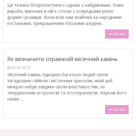
Ця техніка бісероплетіння є однією з найдавніших. Зовні
вироби, виконані в ній є сіткою з осередками різної
форми і розмірів. Вона всім нам знайома за народними
костюмами, прикрашеними плоскими ажурни...
Читати
Як визначити справжній місячний камінь
03.05.2019
Місячний камінь підкорює багатьох людей своїм
загадковим сяйвом і містичним ореолом, який цей
мінерал набув завдяки своїм властивостям, за
твердженням астрологів та літотерапевтів. Наукові його
назви ...
Читати