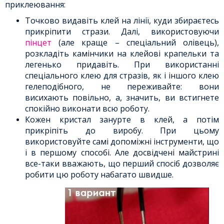
приклеювання:
Точково видавіть клей на лінії, куди збираєтесь
прикріпити стрази. Далі, використовуючи
пінцет
(але краще – спеціальний олівець),
розкладіть камінчики на клейові крапельки та
легенько придавіть. При використанні
спеціального клею для стразів, як і іншого клею
гелеподібного, не переживайте: вони
висихають повільно, а, значить, ви встигнете
спокійно виконати всю роботу.
Кожен кристал занурте в клей, а потім
прикріпіть до виробу. При цьому
використовуйте самі допоміжні інструменти, що
і в першому способі. Але досвідчені майстрині
все-таки вважають, що перший спосіб дозволяє
робити цю роботу набагато швидше.