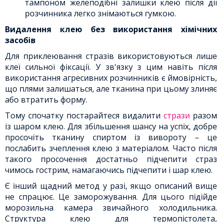
тампоном желеподібні залишки клею після дії
розчинника легко знімаються гумкою.
Видалення клею без використання хімічних
засобів
Для приклеювання стразів використовуються лише
клеї сильної фіксації. У зв'язку з цим навіть після
використання агресивних розчинників є ймовірність,
що плями залишаться, але тканина при цьому злиняє
або втратить форму.
Тому спочатку постарайтеся видалити
стрази
разом
із шаром клею. Для збільшення шансу на успіх, добре
просочіть тканину спиртом із вивороту – це
послабить зчеплення клею з матеріалом. Часто після
такого просочення достатньо підчепити страз
чимось гострим, намагаючись підчепити і шар клею.
Є інший щадний метод у разі, якщо описаний вище
не спрацює. Це заморожування. Для цього підійде
морозильна камера звичайного холодильника.
Структура клею для термопістолета,