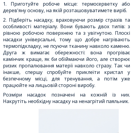
1. Приготуйте робоче місце: термосерветку або
дерев'яну основу, на якій розташовуватимете виріб.
2. Підберіть насадку, враховуючи розмір стразів та
особливості матеріалу. Вони бувають двох типів: з
рівною робочою поверхнею та з увігнутою. Плоскі
насадки універсальні, тому що добре нагрівають
термопідкладку, не псуючи тканину навколо каменю.
Друга ж вимагає обережності: вона прогріває
камінчик краще, як би обіймаючи його, але створює
ризик пропалювання матерії навколо стразу. Так чи
інакше, спершу спробуйте приклеїти кристал у
безпечному місці, для тренування, а потім уже
працюйте на лицьовій стороні виробу.
Розміри насадок позначені на кожній із них.
Накрутіть необхідну насадку на ненагрітий паяльник.