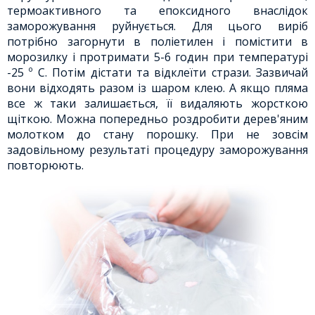
термоактивного та епоксидного внаслідок
заморожування руйнується. Для цього виріб
потрібно загорнути в поліетилен і помістити в
морозилку і протримати 5-6 годин при температурі
-25 º C. Потім дістати та відклеїти стрази. Зазвичай
вони відходять разом із шаром клею. А якщо пляма
все ж таки залишається, її видаляють жорсткою
щіткою. Можна попередньо роздробити дерев'яним
молотком до стану порошку. При не зовсім
задовільному результаті процедуру заморожування
повторюють.