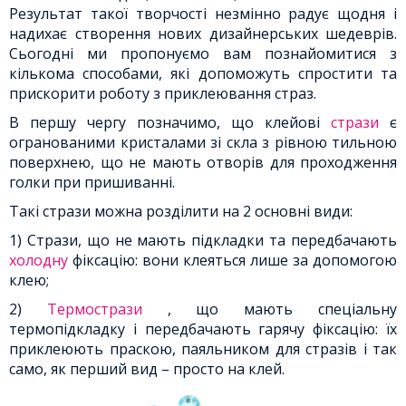
Результат такої творчості незмінно радує щодня і
надихає створення нових дизайнерських шедеврів.
Сьогодні ми пропонуємо вам познайомитися з
кількома способами, які допоможуть спростити та
прискорити роботу з приклеювання страз.
В першу чергу позначимо, що клейові
стрази
є
огранованими кристалами зі скла з рівною тильною
поверхнею, що не мають отворів для проходження
голки при пришиванні.
Такі стрази можна розділити на 2 основні види:
1) Стрази, що не мають підкладки та передбачають
холодну
фіксацію: вони клеяться лише за допомогою
клею;
2)
Термострази
, що мають спеціальну
термопідкладку і передбачають гарячу фіксацію: їх
приклеюють праскою, паяльником для стразів і так
само, як перший вид – просто на клей.