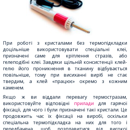
При роботі з кристалами без термопідкладки
доцільніше використовувати спеціальні клеї,
призначені саме для кріплення стразів, або
гелеподібні клеї. Завдяки щільній консистенції клей-
гелю його проникнення в тканину відбувається
повільніше, тому при висиханні виріб не стає
твердим, а клей «працює» окремо з кожним
каменем.
Якщо ж ви віддали перевагу термостразам,
використовуйте відповідні
прилади
для гарячої
фіксації, для чого і були призначені такі кристали. Це
продовжить час їх фіксації на виробі, оскільки
спеціальна термопідкладка на них для того і
передбачена, щоб розплавитися від високої