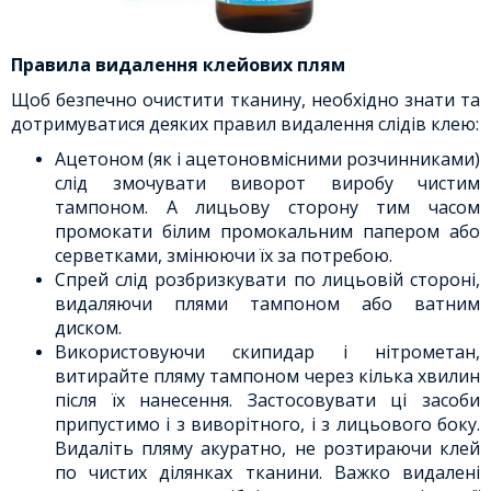
Правила видалення клейових плям
Щоб безпечно очистити тканину, необхідно знати та
дотримуватися деяких правил видалення слідів клею:
Ацетоном (як і ацетоновмісними розчинниками)
слід змочувати виворот виробу чистим
тампоном. А лицьову сторону тим часом
промокати білим промокальним папером або
серветками, змінюючи їх за потребою.
Спрей слід розбризкувати по лицьовій стороні,
видаляючи плями тампоном або ватним
диском.
Використовуючи скипидар і нітрометан,
витирайте пляму тампоном через кілька хвилин
після їх нанесення. Застосовувати ці засоби
припустимо і з виворітного, і з лицьового боку.
Видаліть пляму акуратно, не розтираючи клей
по чистих ділянках тканини. Важко видалені