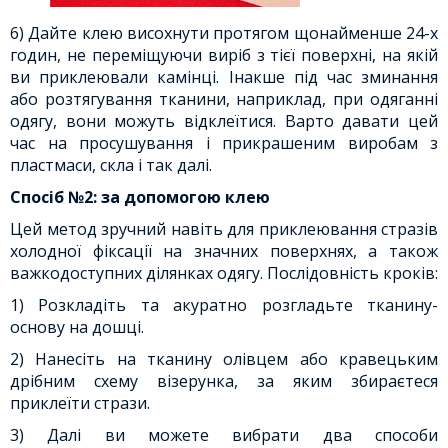
6) Дайте клею висохнути протягом щонайменше 24-х
годин, не переміщуючи виріб з тієї поверхні, на якій
ви приклеювали камінці. Інакше під час зминання
або розтягування тканини, наприклад, при одяганні
одягу, вони можуть відклеїтися. Варто давати цей
час на просушування і прикрашеним виробам з
пластмаси, скла і так далі.
Спосіб №2: за допомогою клею
Цей метод зручний навіть для приклеювання стразів
холодної фіксації на значних поверхнях, а також
важкодоступних ділянках одягу. Послідовність кроків:
1) Розкладіть та акуратно розгладьте тканину-
основу на дошці.
2) Нанесіть на тканину олівцем або кравецьким
дрібним схему візерунка, за яким збираєтеся
приклеїти стрази.
3) Далі ви можете вибрати два способи