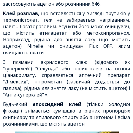
застосовують ацетон або розчинник 646.
Клей-розплав,
що вставляється у вигляді прутиків у
термопістолет, теж не забирається нагріванням,
навіть багаторазовим. Усунути його може очищувач,
що містить етилацетат або метоксипропанол.
Наприклад, рідина для зняття лаку (що містить
ацетон) Ninelle чи очищувач Flux OFF, яким
очищають плати.
З плямами акрилового клею (відомого як
"суперклей") "Секунда" або інших клеїв на основі
ціанакрилату, справляється аптечний препарат
"Дімексид", нітрометан (зазвичай додається до
палива), рідина для зняття лаку (не містить ацетон) і
"Анти-суперклей" ».
Будь-який
епоксидний клей
(тільки холодної
фіксації) знімається сумішшю в рівних пропорціях
скипидару та етилового спирту або ацетоном і всіма
розчинниками, що містять ацетон.