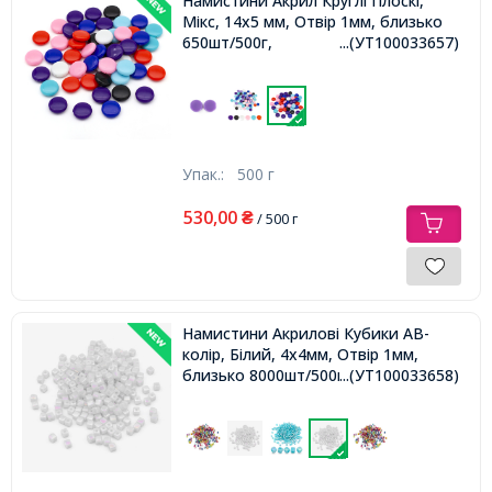
Намистини Акрил Круглі Плоскі,
Мікс, 14х5 мм, Отвір 1мм, близько
650шт/500г,
...(УТ100033657)
Упак.:
500 г
530,00
₴
/ 500 г
Намистини Акрилові Кубики АВ-
колір, Білий, 4х4мм, Отвір 1мм,
близько 8000шт/500г,
...(УТ100033658)