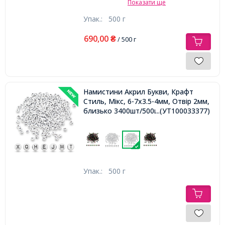
Показати ще
Упак.:
500 г
690,00
₴
/ 500 г
Намистини Акрил Букви, Крафт
Стиль, Мікс, 6-7х3.5-4мм, Отвір 2мм,
близько 3400шт/500г,
...(УТ100033377)
Упак.:
500 г