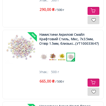
Упак.:
500 г
290,00
₴
/ 500 г
Намистини Акрилові Смайл
Крафтовий Стиль, Мікс, 7х3.5мм,
Отвір 1.5мм, близько 3400шт/500г,
...(УТ100033647)
Упак.:
500 г
665,00
₴
/ 500 г