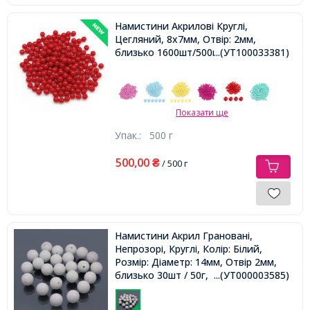
Намистини Акрилові Круглі,
Цегляний, 8х7мм, Отвір: 2мм,
близько 1600шт/500г,
...(УТ100033381)
Показати ще
Упак.:
500 г
500,00
₴
/ 500 г
Намистини Акрил Грановані,
Непрозорі, Круглі, Колір: Білий,
Розмір: Діаметр: 14мм, Отвір 2мм,
близько 30шт / 50г,
...(УТ000003585)