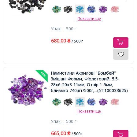
Показати ще
Упак.:
500 г
680,00
₴
/ 500 г
Намистини Акрилові "Бомбей"
Змішані Форми, Фіолетовий, 5.5-
28x6-20x3-11мм, Отвір 1-5мм,
близько 740шт/500г,
...(УТ100033625)
Показати ще
Упак.:
500 г
665,00
₴
/ 500 г