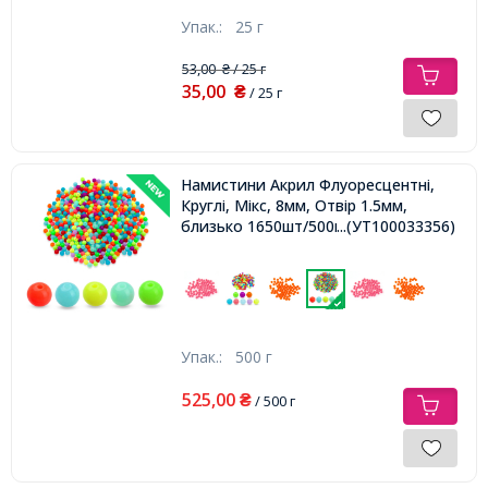
Упак.:
25 г
53,00
/ 25 г
₴
35,00
₴
/ 25 г
Намистини Акрил Флуоресцентні,
Круглі, Мікс, 8мм, Отвір 1.5мм,
близько 1650шт/500г,
...(УТ100033356)
Упак.:
500 г
525,00
₴
/ 500 г