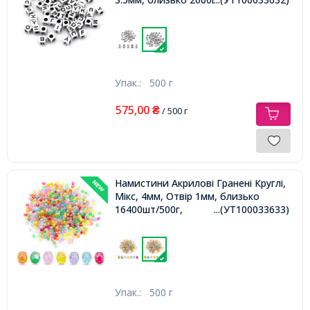
Упак.:
500 г
575,00
₴
/ 500 г
Намистини Акрилові Гранені Круглі,
Мікс, 4мм, Отвір 1мм, близько
16400шт/500г,
...(УТ100033633)
Упак.:
500 г