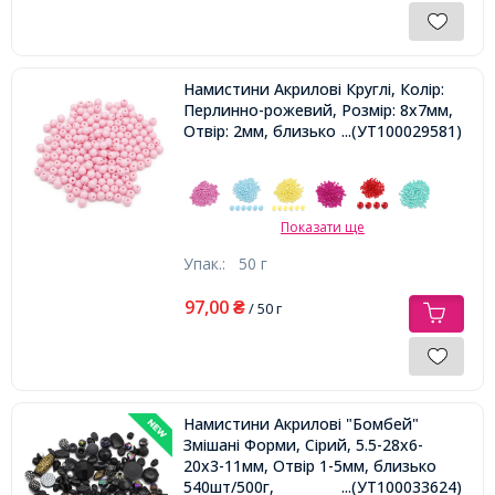
Намистини Акрилові Круглі, Колір:
Перлинно-рожевий, Розмір: 8х7мм,
Отвір: 2мм, близько 160шт/50г,
...(УТ100029581)
Показати ще
Упак.:
50 г
97,00
₴
/ 50 г
Намистини Акрилові "Бомбей"
Змішані Форми, Сірий, 5.5-28x6-
20x3-11мм, Отвір 1-5мм, близько
540шт/500г,
...(УТ100033624)