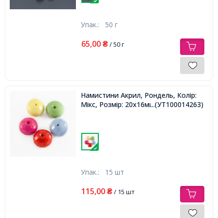
Упак.:
50 г
65,00
₴
/ 50 г
Намистини Акрил, Рондель, Колір:
Мікс, Розмір: 20х16мм, Отвір 1мм,
...(УТ100014263)
Упак.:
15 шт
115,00
₴
/ 15 шт