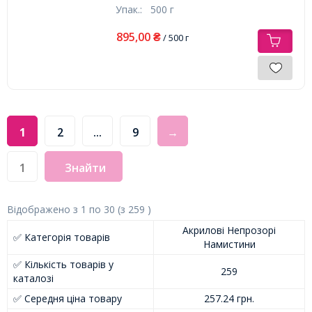
Упак.:
500 г
895,00
₴
/ 500 г
1
2
...
9
→
Знайти
Відображено з
1
по
30
(з
259
)
Акрилові Непрозорі
✅ Категорія товарів
Намистини
✅ Кількість товарів у
259
каталозі
✅ Середня ціна товару
257.24 грн.