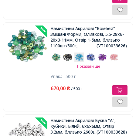
Намистини Акрилові "Бомбей"
Змішані Форми, Оливкові, 5.5-28x6-
20x3-11мм, Отвір 1-5мм, близько
1100шт/500г,
...(УТ100033626)
Показати ще
Упак.:
500 г
670,00
₴
/ 500 г
Намистини Акрилові Буква "А",
Кубики, Білий, 6х6х6мм, Отвір
3.2мм, близько 2600шт/500г,
...(УТ100033628)