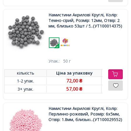
Намистини Акрилові Круглі, Колір:
Темно-сірий, Розмір: 12мм, Отвір: 2
мм, близько 53шт / 50г,
...(УТ100014375)
Упак.:
50 г
кількість
Ціна за
упаковку
72,00
1-2 упак.
₴
57,00
3+ упак.
₴
Намистини Акрилові Круглі, Колір:
Перлинно-рожевий, Розмір: 6х5мм,
Отвір: 1.8мм, близько 400шт/50г,
...(УТ100029552)