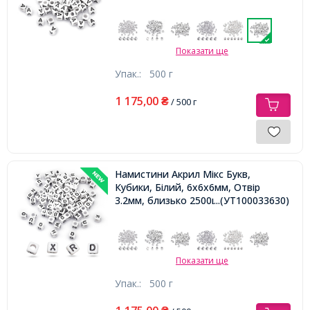
Показати ще
Упак.:
500 г
1 175,00
₴
/ 500 г
Намистини Акрил Мікс Букв,
Кубики, Білий, 6х6х6мм, Отвір
3.2мм, близько 2500шт/500г,
...(УТ100033630)
Показати ще
Упак.:
500 г