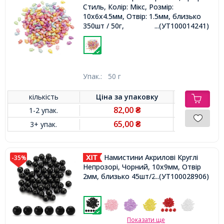
Стиль, Колір: Мікс, Розмір:
10x6x4.5мм, Отвір: 1.5мм, близько
350шт / 50г,
...(УТ100014241)
Упак.:
50 г
кількість
Ціна за
упаковку
82,00
1-2 упак.
₴
65,00
3+ упак.
₴
Намистини Акрилові Круглі
-35%
Непрозорі, Чорний, 10х9мм, Отвір
2мм, близько 45шт/25г,
...(УТ100028906)
Показати ще