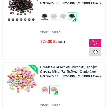
близько 3500шт/500г,
...(УТ100033640)
Упак.:
500 г
775,00
₴
/ 500 г
Намистини Акрил Цукерки, Крафт
Стиль, Мікс, 7x15x5мм, Отвір 2мм,
близько 1150шт/500г,
...(УТ100033642)
Упак.:
500 г