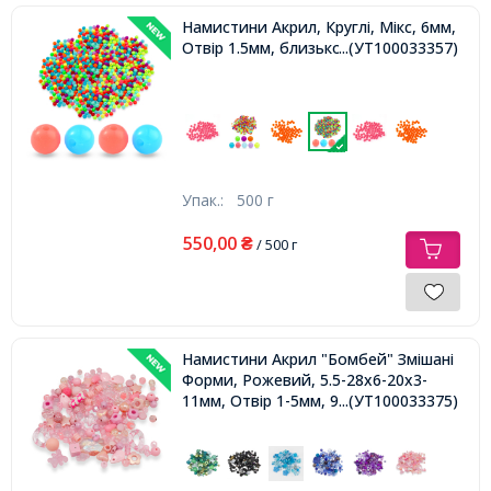
Намистини Акрил, Круглі, Мікс, 6мм,
Отвір 1.5мм, близько 3750шт/500г,
...(УТ100033357)
Упак.:
500 г
550,00
₴
/ 500 г
Намистини Акрил "Бомбей" Змішані
Форми, Рожевий, 5.5-28x6-20x3-
11мм, Отвір 1-5мм, 960шт/500г
...(УТ100033375)