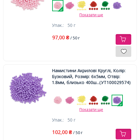
Показати ще
Упак.:
50 г
97,00
₴
/ 50 г
Намистини Акрилові Круглі, Колір:
Бузковий, Розмір: 6х5мм, Отвір:
1.8мм, близько 400шт/50г,
...(УТ100029574)
Показати ще
Упак.:
50 г
102,00
₴
/ 50 г