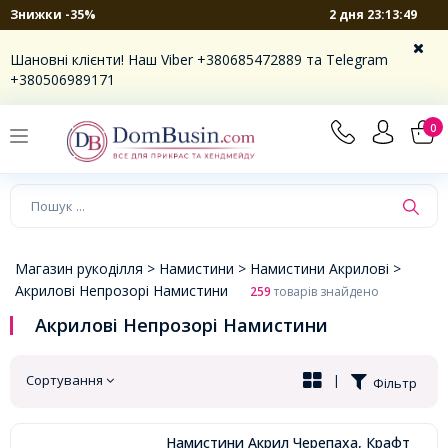
2 дня 23:13:48
Знижки -35%
×
Шановні клієнти! Наш Viber +380685472889 та Telegram
+380506989171
0
Магазин рукоділля >
Намистини >
Намистини Акрилові >
Акрилові Непрозорі Намистини
259
товарів знайдено
Акрилові Непрозорі Намистини
Сортування
|
Фільтр
Намистини Акрил Черепаха, Крафт