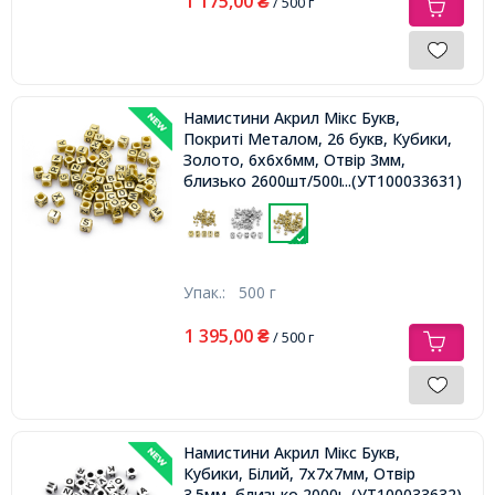
1 175,00
₴
/ 500 г
Намистини Акрил Мікс Букв,
Покриті Металом, 26 букв, Кубики,
Золото, 6х6х6мм, Отвір 3мм,
близько 2600шт/500г,
...(УТ100033631)
Упак.:
500 г
1 395,00
₴
/ 500 г
Намистини Акрил Мікс Букв,
Кубики, Білий, 7х7х7мм, Отвір
3.5мм, близько 2000шт/500г,
...(УТ100033632)