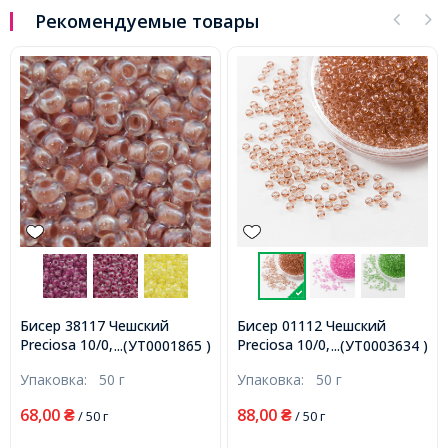
Рекомендуемые товары
Бисер 38117 Чешский
Бисер 01112 Чешский
Preciosa 10/0, Прозрачный
Preciosa 10/0, Прозрачный
...(УТ0001865 )
...(УТ0003634 )
Окраска из Середины CTC,
Солгель Окрашенный CSD,
Упаковка:
50 г
Упаковка:
50 г
Коричневый, Круглый,
Коричневый, Круглый,
(УТ0001865)
(УТ0003634)
68,00
88,00
₴
/ 50 г
₴
/ 50 г