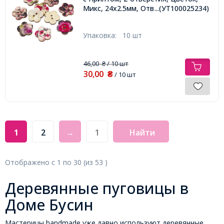
Микс, 24х2.5мм, Отв-тие: 2.5мм,
...(УТ100025234)
Упаковка:
10 шт
46,00
/ 10 шт
₴
30,00
₴
/ 10 шт
1
2
→
Найти
Отображено с
1
по
30
(из
53
)
Деревянные пуговицы в
Доме Бусин
Мастерицы handmade уже давно используют деревянные