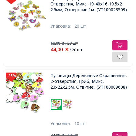
Отверстия, Микс, 19-40x16-19.5x2-
2.5мм, Отверстие 1мм,
...(УТ100023509)
Упаковка:
20 шт
68,00
/ 20 шт
₴
44,00
₴
/ 20 шт
Пуговицы Деревянные Окрашенные,
-35%
2-отверстия, Гриб, Микс,
23x22x2.5м, Отв-тие: 1мм,
...(УТ100009608)
Упаковка:
10 шт
34,00
/ 10 шт
₴