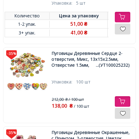
Упаковка:
5 шт
Количество
Цена за
упаковку
51,00
1-2 упак.
₴
41,00
3+ упак.
₴
Пуговицы Деревянные Сердце 2-
-35%
отверстия, Микс, 13х15x2.5мм,
Отверстие 1.5мм,
...(УТ100025232)
Упаковка:
100 шт
212,00
/ 100 шт
₴
138,00
₴
/ 100 шт
Пуговицы Деревянные Окрашенные,
-35%
с Принтом, 2-отверстия, Цветок,