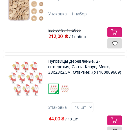
Упаковка:
1 набор
326,00
/ 1 набор
₴
212,00
₴
/ 1 набор
Пуговицы Деревянные, 2-
отверстия, Санта Клаус, Микс,
33x23x2.5м, Отв-тие: 1мм,
...(УТ100009609)
Упаковка:
44,00
₴
/ 10 шт