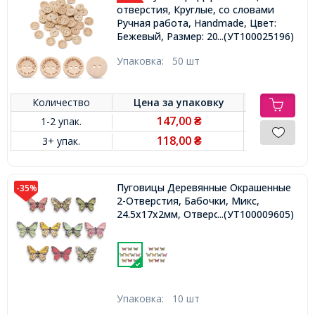
отверстия, Круглые, со словами
Ручная работа, Handmade, Цвет:
...(УТ100025196)
Бежевый, Размер: 20x4мм,
Отверстие: 2мм,
Упаковка:
50 шт
Количество
Цена за
упаковку
147,00
1-2 упак.
₴
118,00
3+ упак.
₴
Пуговицы Деревянные Окрашенные
-35%
2-Отверстия, Бабочки, Микс,
24.5x17x2мм, Отверстие 1мм,
...(УТ100009605)
Упаковка:
10 шт