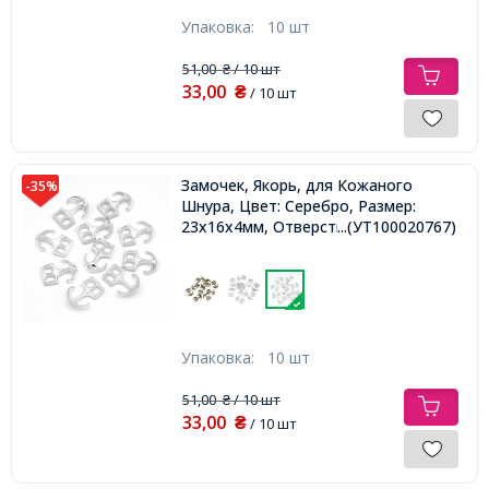
Упаковка:
10 шт
51,00
/ 10 шт
₴
33,00
₴
/ 10 шт
Замочек, Якорь, для Кожаного
-35%
Шнура, Цвет: Серебро, Размер:
23x16x4мм, Отверстие: 5х4мм,
...(УТ100020767)
Упаковка:
10 шт
51,00
/ 10 шт
₴
33,00
₴
/ 10 шт