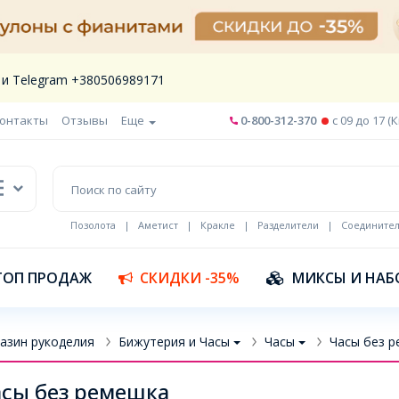
 и Telegram +380506989171
онтакты
Отзывы
Еще
0-800-312-370
c 09 до 17 (
Позолота
|
Аметист
|
Кракле
|
Разделители
|
Соедините
Шнур кожа
ТОП ПРОДАЖ
СКИДКИ -35%
МИКСЫ И НАБ
азин рукоделия
Бижутерия и Часы
Часы
Часы без 
сы без ремешка