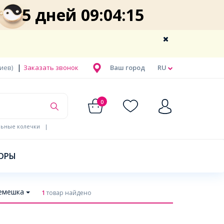
5 дней 09:04:14
|
Киев)
Заказать звонок
Ваш город
RU
0
льные колечки
|
ОРЫ
ремешка
1
товар найдено