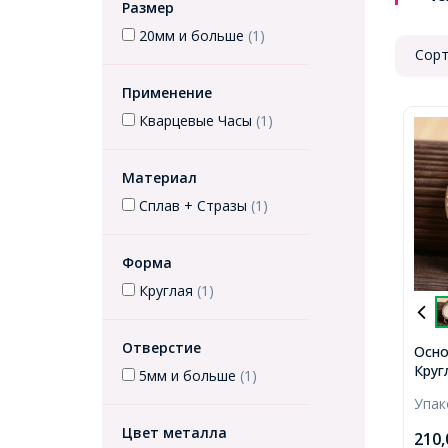
Размер
20мм и больше
(1)
Сорт
Применение
Кварцевые Часы
(1)
Материал
Сплав + Стразы
(1)
Форма
Круглая
(1)
Отверстие
Осно
Круг
5мм и больше
(1)
Стра
Упа
Разм
Разм
Цвет металла
210
23мм