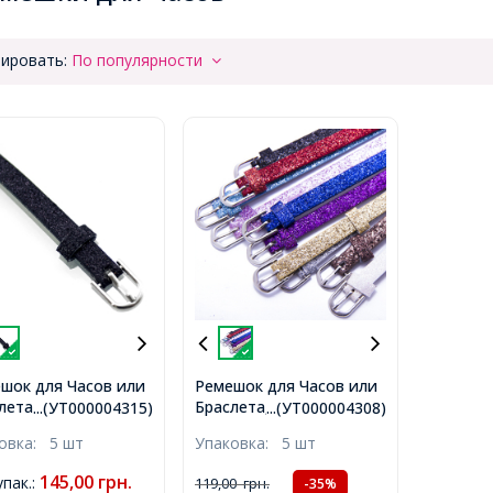
ировать:
По популярности
шок для Часов или
Ремешок для Часов или
лета, Имитация
Браслета, с Блестками,
...(УТ000004315)
...(УТ000004308)
, на 8 отверстий,
Имитация Кожи, на 8
ковка:
5 шт
Упаковка:
5 шт
: Черный, Размер:
отверстий, Цвет: Микс,
а 23см, Ширина
Размер: Длина 23см,
145,00
грн.
упак.
:
119,00
грн.
-35%
 Толщина 1.5мм,
Ширина 7мм, Толщина