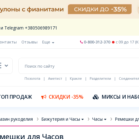
 и Telegram +380506989171
онтакты
Отзывы
Еще
0-800-312-370
c 09 до 17 (
Позолота
|
Аметист
|
Кракле
|
Разделители
|
Соедините
Шнур кожа
ТОП ПРОДАЖ
СКИДКИ -35%
МИКСЫ И НАБ
азин рукоделия
Бижутерия и Часы
Часы
Ремешки д
мешки для Часов