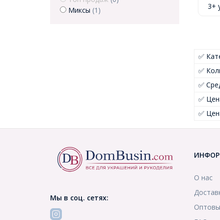
3+ 
Миксы
(1)
✅ Кат
✅ Кол
✅ Сре
✅ Цен
✅ Цен
ИНФОР
О нас
Достав
Мы в соц. сетях:
Оптовы