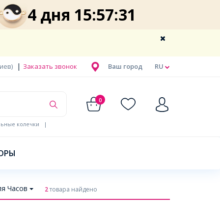
4 дня 15:57:31
|
Киев)
Заказать звонок
Ваш город
RU
0
льные колечки
|
ОРЫ
ля Часов
2
товара найдено