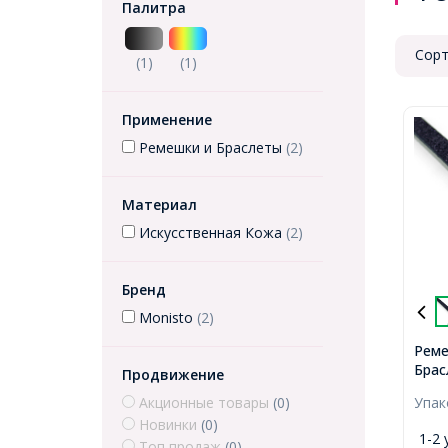
Палитра
Сорт
(1)
(1)
Применение
Ремешки и Браслеты
(2)
Материал
Искусственная Кожа
(2)
Бренд
Monisto
(2)
Реме
Брас
Продвижение
Кожи
Акционные товары
(0)
Упа
Цвет
Новинки
(0)
Длин
1-2 
8мм,
Топ продаж
(0)