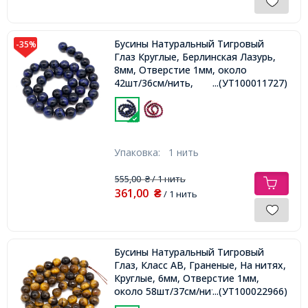
Бусины Натуральный Тигровый
-35%
Глаз Круглые, Берлинская Лазурь,
8мм, Отверстие 1мм, около
42шт/36см/нить,
...(УТ100011727)
Упаковка:
1 нить
555,00
/ 1 нить
₴
361,00
₴
/ 1 нить
Бусины Натуральный Тигровый
Глаз, Класс АВ, Граненые, На нитях,
Круглые, 6мм, Отверстие 1мм,
около 58шт/37см/нить
...(УТ100022966)