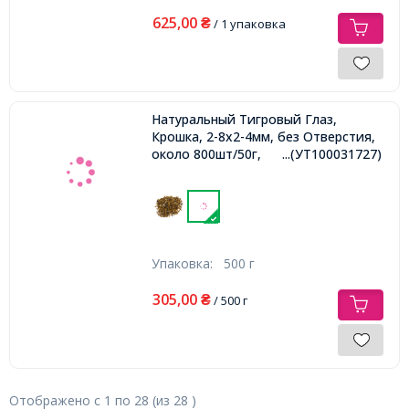
625,00
₴
/ 1 упаковка
Натуральный Тигровый Глаз,
Крошка, 2-8x2-4мм, без Отверстия,
около 800шт/50г,
...(УТ100031727)
Упаковка:
500 г
305,00
₴
/ 500 г
Отображено с
1
по
28
(из
28
)