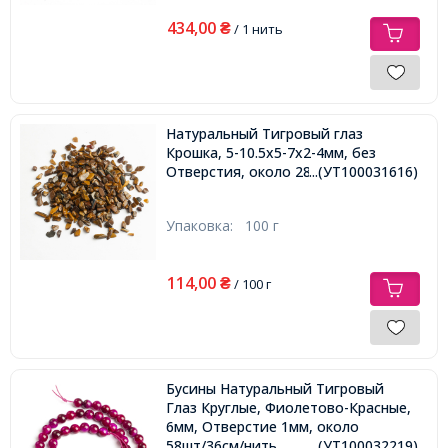
434,00
₴
/ 1 нить
Натуральный Тигровый глаз
Крошка, 5-10.5х5-7х2-4мм, без
Отверстия, около 280шт/100г,
...(УТ100031616)
Упаковка:
100 г
114,00
₴
/ 100 г
Бусины Натуральный Тигровый
Глаз Круглые, Фиолетово-Красные,
6мм, Отверстие 1мм, около
58шт/36см/нить,
...(УТ100032219)