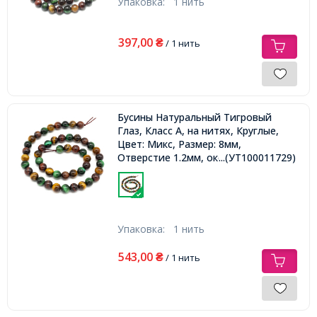
Упаковка:
1 нить
397,00
₴
/ 1 нить
Бусины Натуральный Тигровый
Глаз, Класс А, на нитях, Круглые,
Цвет: Микс, Размер: 8мм,
Отверстие 1.2мм, около 45шт/37см/
...(УТ100011729)
нить,
Упаковка:
1 нить
543,00
₴
/ 1 нить