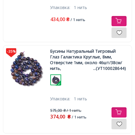
Упаковка:
1 нить
434,00
₴
/ 1 нить
Бусины Натуральный Тигровый
-35%
Глаз Галактика Круглые, 8мм,
Отверстие 1мм, около 46шт/38см/
нить,
...(УТ100028644)
Упаковка:
1 нить
575,00
/ 1 нить
₴
374,00
₴
/ 1 нить