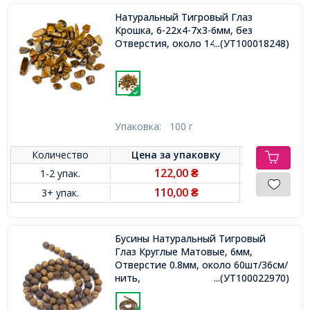
Натуральный Тигровый Глаз
Крошка, 6-22x4-7x3-6мм, без
Отверстия, около 140шт/100г,
...(УТ100018248)
Упаковка:
100 г
Количество
Цена за
упаковку
122,00
1-2 упак.
₴
110,00
3+ упак.
₴
Бусины Натуральный Тигровый
Глаз Круглые Матовые, 6мм,
Отверстие 0.8мм, около 60шт/36см/
нить,
...(УТ100022970)