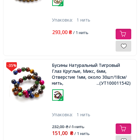
Упаковка:
1 нить
293,00
₴
/ 1 нить
Бусины Натуральный Тигровый
-35%
Глаз Круглые, Микс, 6мм,
Отверстие 1мм, около 30шт/18см/
нить,
...(УТ100011542)
Упаковка:
1 нить
232,00
/ 1 нить
₴
151,00
₴
/ 1 нить