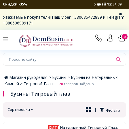
5 дней 12:34:38
Скидки -35%
×
Уважаемые покупатели! Наш Viber +380685472889 и Telegram
+380506989171
0
Магазин рукоделия >
Бусины >
Бусины из Натуральных
Камней >
Тигровый Глаз
28
товаров найдено
Бусины Тигровый глаз
Сортировка
|
Фильтр
Натуральный Тигровый Глаз,