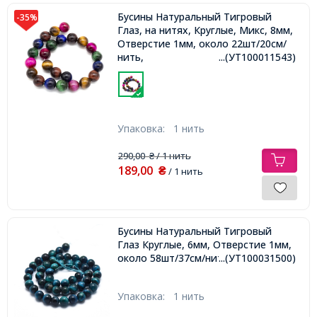
Бусины Натуральный Тигровый
-35%
Глаз, на нитях, Круглые, Микс, 8мм,
Отверстие 1мм, около 22шт/20см/
нить,
...(УТ100011543)
Упаковка:
1 нить
290,00
/ 1 нить
₴
189,00
₴
/ 1 нить
Бусины Натуральный Тигровый
Глаз Круглые, 6мм, Отверстие 1мм,
около 58шт/37см/нить,
...(УТ100031500)
Упаковка:
1 нить