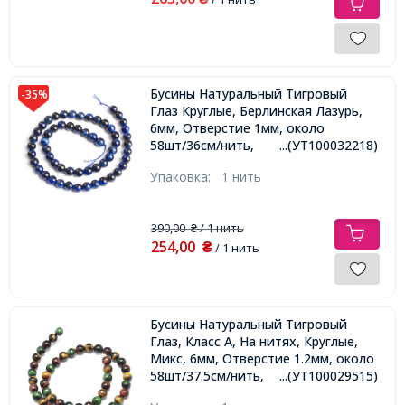
Бусины Натуральный Тигровый
-35%
Глаз Круглые, Берлинская Лазурь,
6мм, Отверстие 1мм, около
58шт/36см/нить,
...(УТ100032218)
Упаковка:
1 нить
390,00
/ 1 нить
₴
254,00
₴
/ 1 нить
Бусины Натуральный Тигровый
Глаз, Класс А, На нитях, Круглые,
Микс, 6мм, Отверстие 1.2мм, около
58шт/37.5см/нить,
...(УТ100029515)