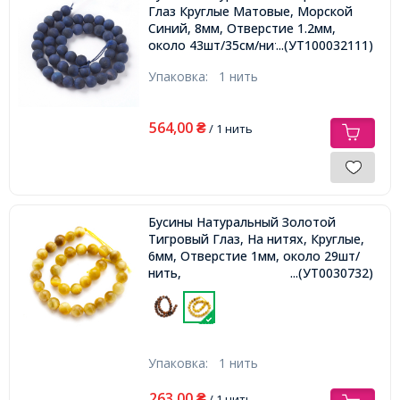
Глаз Круглые Матовые, Морской
Синий, 8мм, Отверстие 1.2мм,
около 43шт/35см/нить,
...(УТ100032111)
Упаковка:
1 нить
564,00
₴
/ 1 нить
Бусины Натуральный Золотой
Тигровый Глаз, На нитях, Круглые,
6мм, Отверстие 1мм, около 29шт/
нить,
...(УТ0030732)
Упаковка:
1 нить
263,00
₴
/ 1 нить