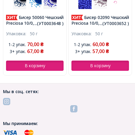
Бисер 50060 Чешский
Бисер 02090 Чешский
Preciosa 10/0, Прозрачный
Preciosa 10/0,
...(УТ0003648 )
...(УТ0003652 )
NT, Зеленый, Круглый,
Естественный
Упаковка:
50 г
Упаковка:
50 г
(УТ0003648)
Непрозрачный NO, Белый,
Круглый, (УТ0003652)
70,00
60,00
1-2 упак.
1-2 упак.
₴
₴
67,00
57,00
3+ упак.
3+ упак.
₴
₴
В корзину
В корзину
Мы в соц. сетях:
Мы принимаем: