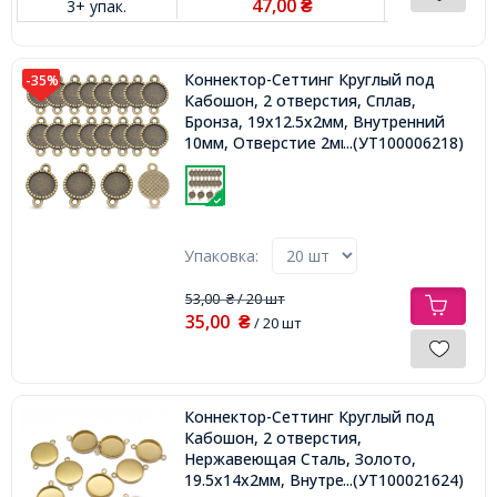
47,00
3+ упак.
₴
Коннектор-Сеттинг Круглый под
-35%
Кабошон, 2 отверстия, Сплав,
Бронза, 19x12.5x2мм, Внутренний
10мм, Отверстие 2мм,
...(УТ100006218)
Упаковка:
53,00
/ 20 шт
₴
35,00
₴
/ 20 шт
Коннектор-Сеттинг Круглый под
Кабошон, 2 отверстия,
Нержавеющая Сталь, Золото,
19.5x14x2мм, Внутренний 12мм,
...(УТ100021624)