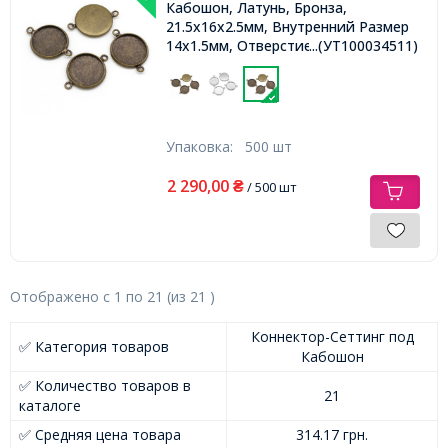
Кабошон, Латунь, Бронза,
21.5x16x2.5мм, Внутренний Размер
14х1.5мм, Отверстие 1.5мм,
...(УТ100034511)
Упаковка:
500 шт
2 290,00
₴
/ 500 шт
Отображено с
1
по
21
(из
21
)
Коннектор-Сеттинг под
✅ Категория товаров
Кабошон
✅ Количество товаров в
21
каталоге
✅ Средняя цена товара
314.17 грн.