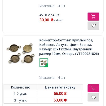
Упаковка:
4 шт
45,00
/ 4 шт
₴
30,00
₴
/ 4 шт
Коннектор-Сеттинг Круглый под
Кабошон, Латунь, Цвет: Бронза,
Размер: 20x12x2мм, Внутренний
размер 10мм, Отверстие 2.5мм,
...(УТ100021826)
Упаковка:
4 шт
Количество
Цена за
упаковку
66,00
1-2 упак.
₴
53,00
3+ упак.
₴