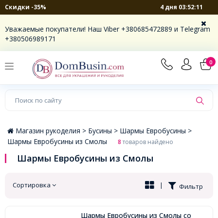
4 дня 03:52:11
Скидки -35%
×
Уважаемые покупатели! Наш Viber +380685472889 и Telegram
+380506989171
0
Магазин рукоделия >
Бусины >
Шармы Евробусины >
Шармы Евробусины из Смолы
8
товаров найдено
Шармы Евробусины из Смолы
Сортировка
|
Фильтр
Шармы Евробусины из Смолы со