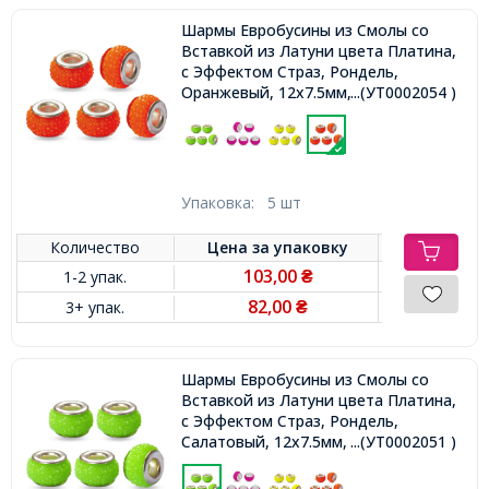
Шармы Евробусины из Смолы со
Вставкой из Латуни цвета Платина,
с Эффектом Страз, Рондель,
Оранжевый, 12х7.5мм, Отверстие
...(УТ0002054 )
4.5мм,
Упаковка:
5 шт
Количество
Цена за
упаковку
103,00
1-2 упак.
₴
82,00
3+ упак.
₴
Шармы Евробусины из Смолы со
Вставкой из Латуни цвета Платина,
с Эффектом Страз, Рондель,
Салатовый, 12х7.5мм, Отверстие
...(УТ0002051 )
4.5мм,