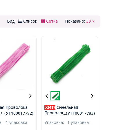
Вид:
Список
Сетка
Показано:
30
ая Проволока
Синельная
оделия Мягкая
Проволока для
...(УТ100017792)
...(УТ100017783)
я, Розовая,
Рукоделия Мягкая
ка:
1 упаковка
Упаковка:
1 упаковка
, 100шт/упак,
Пушистая, Зеленая,
300х5мм, 100шт/упак,