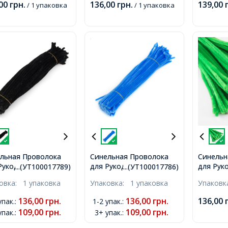
,00
грн.
136,00
грн.
139,00
/ 1 упаковка
/ 1 упаковка
льная Проволока
Синельная Проволока
Синельн
Рукоделия Мягкая
для Рукоделия Мягкая
для Рук
...(УТ100017789)
...(УТ100017786)
стая, Черная,
Пушистая, Светло-
Пушиста
ковка:
1 упаковка
Упаковка:
1 упаковка
Упаков
5мм, 100шт/упак,
Синяя, 300х5мм, 100шт/
Зелень,
упак,
упак,
136,00
грн.
136,00
грн.
136,00
упак.
:
1-2 упак.
:
109,00
грн.
109,00
грн.
упак.
:
3+ упак.
: