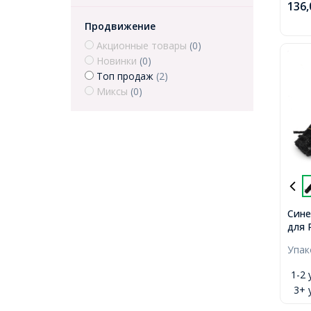
136
Продвижение
Акционные товары
(0)
Новинки
(0)
Топ продаж
(2)
Миксы
(0)
Сине
для 
Пуши
Упа
300х
1-2 
3+ 