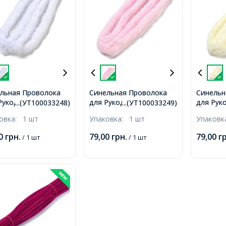
льная Проволока
Синельная Проволока
Синельн
Рукоделия Мягкая,
для Рукоделия Мягкая,
для Рук
...(УТ100033248)
...(УТ100033249)
стая, Белый,
Пушистая, Жемчужно-
Пушиста
ковка:
1 шт
Упаковка:
1 шт
Упаков
х17мм,
розовый, 1400х17мм,
желтый,
00
грн.
79,00
грн.
79,00
г
/ 1 шт
/ 1 шт