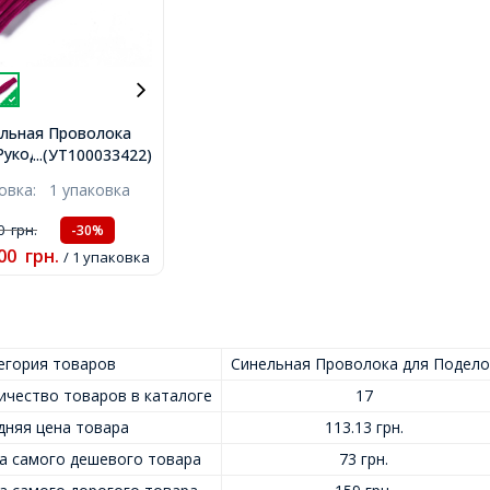
льная Проволока
Рукоделия Мягкая,
...(УТ100033422)
стая, Фиолетово-
ковка:
1 упаковка
ный, 300х5мм,
т/упак,
00
грн.
-30%
00
грн.
/ 1 упаковка
егория товаров
Синельная Проволока для Подело
ичество товаров в каталоге
17
дняя цена товара
113.13 грн.
а самого дешевого товара
73 грн.