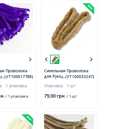
ая Проволока
Синельная Проволока
оделия Мягкая,
для Рукоделия Мягкая,
...(УТ100017788)
...(УТ100033247)
я, Темно-
Пушистая, Светло-
ка:
1 упаковка
Упаковка:
1 шт
вая, 300х5мм,
коричневая, 1400х17мм,
пак,
рн.
79,00
грн.
/ 1 упаковка
/ 1 шт