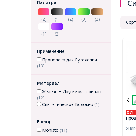
Си
Палитра
(2)
(1)
(2)
(3)
(2)
Сорт
(1)
(2)
Применение
Проволока для Рукоделия
(13)
Материал
Железо + Другие материалы
(12)
Синтетическое Волокно
(1)
Пров
Бренд
Руко
Упа
Пуши
Monisto
(11)
300х