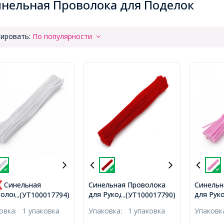
нельная Проволока для Поделок
ировать:
По популярности
Синельная
Синельная Проволока
Синельн
для Рукоделия Мягкая
для Рук
олока для
...(УТ100017794)
...(УТ100017790)
Пушистая, Красная,
Пушиста
делия Мягкая
ковка:
1 упаковка
Упаковка:
1 упаковка
Упаков
300х5мм, 100шт/упак,
300х5мм
стая, Белая,
5мм, 100шт/упак,