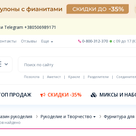
 и Telegram +380506989171
онтакты
Отзывы
Еще
0-800-312-370
c 09 до 17 (
Позолота
|
Аметист
|
Кракле
|
Разделители
|
Соедините
Шнур кожа
ТОП ПРОДАЖ
СКИДКИ -35%
МИКСЫ И НАБ
азин рукоделия
Рукоделие и Творчество
Фурнитура для
ов найдено