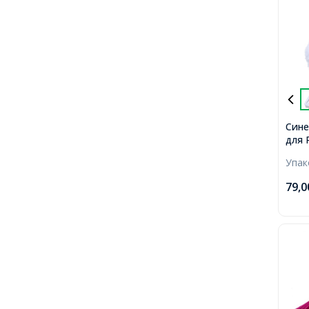
Сине
для 
Пуши
Упа
1400
79,