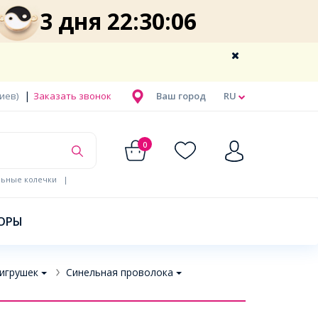
3 дня 22:30:06
|
Киев)
Заказать звонок
Ваш город
RU
0
льные колечки
|
ОРЫ
 игрушек
Синельная проволока