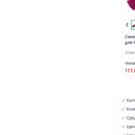
Сине
для 
Пуши
Упа
крас
100ш
159,
111,
✅ Кат
✅ Кол
✅ Сре
✅ Цен