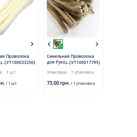
ая Проволока
Синельная Проволока
оделия Мягкая,
для Рукоделия, Мягкая,
...(УТ100033250)
...(УТ100017795)
я, Светло-
Пушистая, Перу,
ка:
1 шт
Упаковка:
1 упаковка
 1400х17мм,
300х5мм, 100шт/упак,
рн.
73,00
грн.
/ 1 шт
/ 1 упаковка