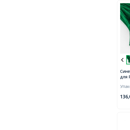
Сине
для 
Пуши
Упа
зеле
100ш
136