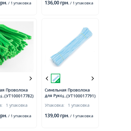
грн.
136,00
грн.
/ 1 упаковка
/ 1 упаковка
ая Проволока
Синельная Проволока
оделия Мягкая,
для Рукоделия Мягкая,
...(УТ100017782)
...(УТ100017791)
я, Весенняя
Пушистая, Голубая,
ка:
1 упаковка
Упаковка:
1 упаковка
 300х5мм, 100шт/
300х5мм, 100шт/упак,
грн.
139,00
грн.
/ 1 упаковка
/ 1 упаковка