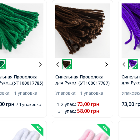
льная Проволока
Синельная Проволока
Синельн
Рукоделия Мягкая,
для Рукоделия Мягкая,
для Рук
...(УТ100017785)
...(УТ100017787)
стая, Темно-
Пушистая, Коричневая,
Пушиста
ковка:
1 упаковка
Упаковка:
1 упаковка
Упаков
ная, 300х5мм,
300х5мм, 100шт/упак,
фиолето
т/упак,
100шт/у
,00
грн.
73,00
грн.
73,00
г
1-2 упак.
:
/ 1 упаковка
58,00
грн.
3+ упак.
: