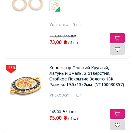
Упаковка:
5 шт
113,00
/ 5 шт
₴
73,00
₴
/ 5 шт
Коннектор Плоский Круглый,
-35%
Латунь и Эмаль, 2 отверстия,
Стойкое Покрытие Золото 18К,
Размер: 19.5х13х2мм, Отверстие
...(УТ100030857)
1.2мм,
Упаковка:
1 шт
145,00
/ 1 шт
₴
95,00
₴
/ 1 шт