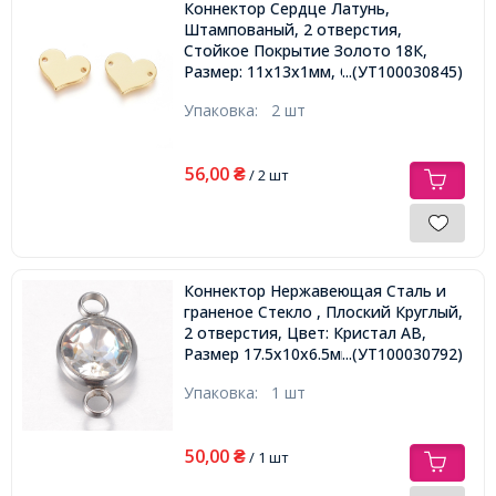
Коннектор Сердце Латунь,
Штампованый, 2 отверстия,
Стойкое Покрытие Золото 18К,
Размер: 11х13х1мм, Отверстие 1мм,
...(УТ100030845)
Упаковка:
2 шт
56,00
₴
/ 2 шт
Коннектор Нержавеющая Сталь и
граненое Стекло , Плоский Круглый,
2 отверстия, Цвет: Кристал АВ,
Размер 17.5х10х6.5мм, Отверстие
...(УТ100030792)
2.5мм,
Упаковка:
1 шт
50,00
₴
/ 1 шт