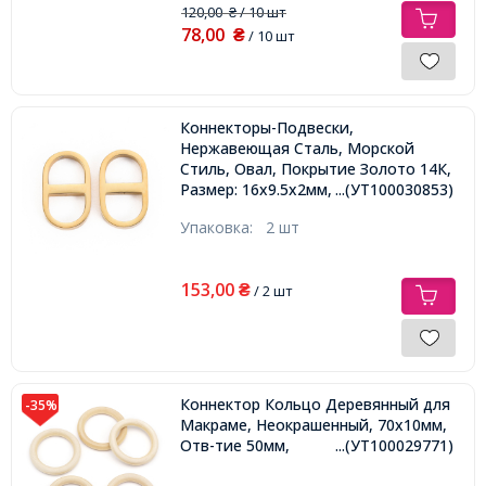
120,00
/ 10 шт
₴
78,00
₴
/ 10 шт
Коннекторы-Подвески,
Нержавеющая Сталь, Морской
Стиль, Овал, Покрытие Золото 14К,
Размер: 16х9.5х2мм, Отверстие:
...(УТ100030853)
6х7мм,
Упаковка:
2 шт
153,00
₴
/ 2 шт
Коннектор Кольцо Деревянный для
-35%
Макраме, Неокрашенный, 70х10мм,
Отв-тие 50мм,
...(УТ100029771)