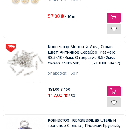
57,00
₴
/ 10 шт
Коннектор Морской Узел, Сплав,
-35%
Цвет: Античное Серебро, Размер:
33.5х10x4мм, Отверстие 3.5х2мм,
около 25шт/50г,
...(УТ100030437)
Упаковка:
50 г
181,00
/ 50 г
₴
117,00
₴
/ 50 г
Коннектор Нержавеющая Сталь и
граненое Стекло , Плоский Круглый,