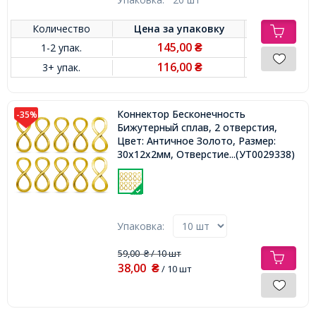
Количество
Цена за
упаковку
145,00
1-2 упак.
₴
116,00
3+ упак.
₴
Коннектор Бесконечность
-35%
Бижутерный сплав, 2 отверстия,
Цвет: Античное Золото, Размер:
30х12х2мм, Отверстие 12~8мм,
...(УТ0029338)
Упаковка:
59,00
/ 10 шт
₴
38,00
₴
/ 10 шт