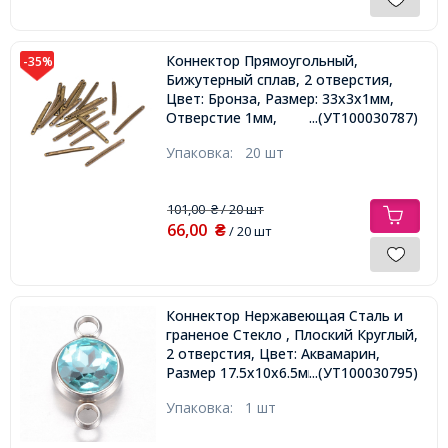
Коннектор Прямоугольный,
-35%
Бижутерный сплав, 2 отверстия,
Цвет: Бронза, Размер: 33х3х1мм,
Отверстие 1мм,
...(УТ100030787)
Упаковка:
20 шт
101,00
/ 20 шт
₴
66,00
₴
/ 20 шт
Коннектор Нержавеющая Сталь и
граненое Стекло , Плоский Круглый,
2 отверстия, Цвет: Аквамарин,
Размер 17.5х10х6.5мм, Отверстие
...(УТ100030795)
2.5мм,
Упаковка:
1 шт