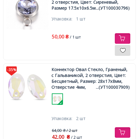
2 отверстия, Цвет: Сиреневый,
Размер 17.5х10х6.5мм, Отверстие
...(УТ100030796)
2.5мм,
Упаковка:
1 шт
50,00
₴
/ 1 шт
Коннектор Овал Стекло, Граненый,
-35%
с Гальваникой, 2 отверстия, Цвет:
Бесцветный, Размер: 28x17x8мм,
Отверстие 4мм,
...(УТ100007909)
Упаковка:
2 шт
64,00
/ 2 шт
₴
42,00
₴
/ 2 шт