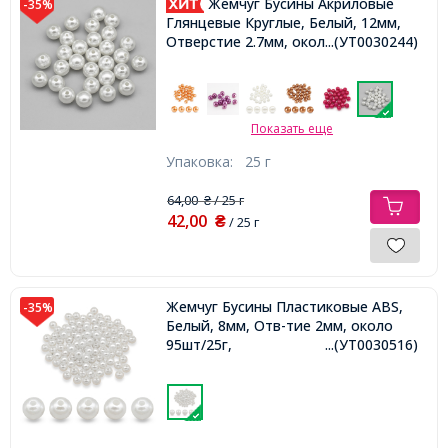
Жемчуг Бусины Акриловые
-35%
Глянцевые Круглые, Белый, 12мм,
Отверстие 2.7мм, около 28шт/25г,
...(УТ0030244)
Показать еще
Упаковка:
25 г
64,00
/ 25 г
₴
42,00
₴
/ 25 г
Жемчуг Бусины Пластиковые ABS,
-35%
Белый, 8мм, Отв-тие 2мм, около
95шт/25г,
...(УТ0030516)