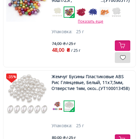
90шт/25г,
...(УТ0030517)
Показать еще
Упаковка:
25 г
74,00
/ 25 г
₴
48,00
₴
/ 25 г
Жемчуг Бусины Пластиковые ABS
-35%
Рис Глянцевые, Белый, 11х7,5мм,
Отверстие 1мм, около 70шт/25г,
...(УТ100013458)
Упаковка:
25 г
80,00
/ 25 г
₴