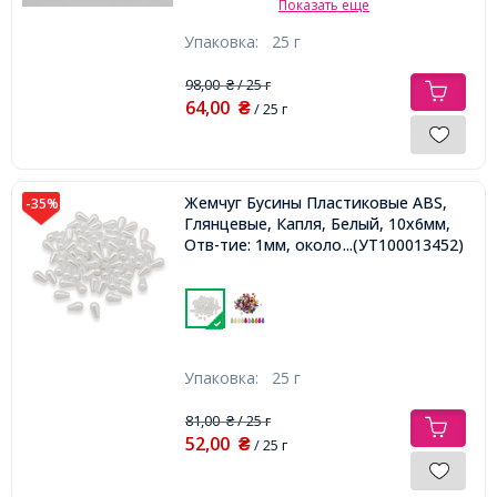
Показать еще
Упаковка:
25 г
98,00
/ 25 г
₴
64,00
₴
/ 25 г
Жемчуг Бусины Пластиковые ABS,
-35%
Глянцевые, Капля, Белый, 10х6мм,
Отв-тие: 1мм, около 155шт/25г,
...(УТ100013452)
Упаковка:
25 г
81,00
/ 25 г
₴
52,00
₴
/ 25 г