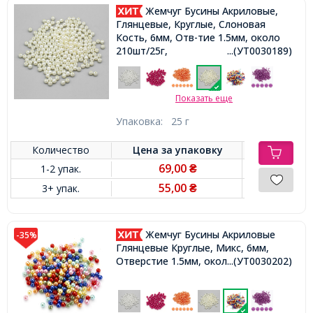
Жемчуг Бусины Акриловые,
Глянцевые, Круглые, Слоновая
Кость, 6мм, Отв-тие 1.5мм, около
210шт/25г,
...(УТ0030189)
Показать еще
Упаковка:
25 г
Количество
Цена за
упаковку
69,00
1-2 упак.
₴
55,00
3+ упак.
₴
Жемчуг Бусины Акриловые
-35%
Глянцевые Круглые, Микс, 6мм,
Отверстие 1.5мм, около 210шт/25г,
...(УТ0030202)