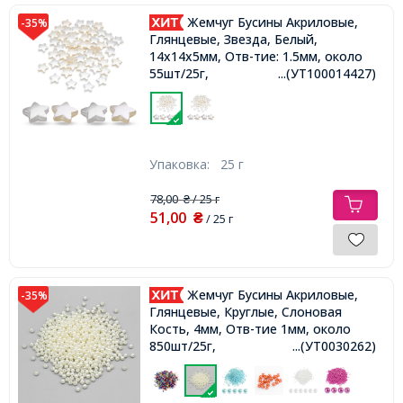
Жемчуг Бусины Акриловые,
-35%
Глянцевые, Звезда, Белый,
14x14x5мм, Отв-тие: 1.5мм, около
55шт/25г,
...(УТ100014427)
Упаковка:
25 г
78,00
/ 25 г
₴
51,00
₴
/ 25 г
Жемчуг Бусины Акриловые,
-35%
Глянцевые, Круглые, Слоновая
Кость, 4мм, Отв-тие 1мм, около
850шт/25г,
...(УТ0030262)