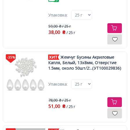
Упаковка:
59,00
/ 25 г
₴
38,00
₴
/ 25 г
Жемчуг Бусины Акриловые
-35%
Капля, Белый, 13х8мм, Отверстие
1.5мм, около 50шт/25г,
...(УТ100029836)
Упаковка:
78,00
/ 25 г
₴
51,00
₴
/ 25 г