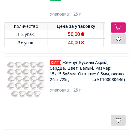
Упаковка:
25 г
Количество
Цена за
упаковку
50,00
1-2 упак.
₴
40,00
3+ упак.
₴
Жемчуг Бусины Акрил,
Сердце, Цвет: Белый, Размер:
15х15.5х6мм, Отв-тие: 0.5мм, около
24шт/25г,
...(УТ100030646)
Упаковка:
25 г