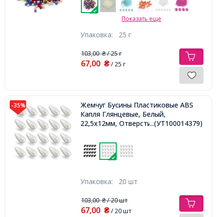
Показать еще
Упаковка:
25 г
103,00
/ 25 г
₴
67,00
₴
/ 25 г
Жемчуг Бусины Пластиковые ABS
-35%
Капля Глянцевые, Белый,
22,5х12мм, Отверстие 2мм,
...(УТ100014379)
Упаковка:
20 шт
103,00
/ 20 шт
₴
67,00
₴
/ 20 шт