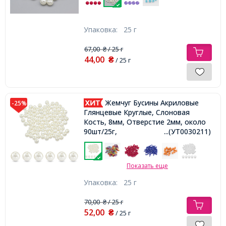
Упаковка:
25 г
67,00
/ 25 г
₴
44,00
₴
/ 25 г
Жемчуг Бусины Акриловые
-25%
Глянцевые Круглые, Слоновая
Кость, 8мм, Отверстие 2мм, около
90шт/25г,
...(УТ0030211)
Показать еще
Упаковка:
25 г
70,00
/ 25 г
₴
52,00
₴
/ 25 г