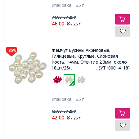
Упаковка:
25 г
71,00
/ 25 г
₴
46,00
₴
/ 25 г
Жемчуг Бусины Акриловые,
-35%
Глянцевые, Круглые, Слоновая
Кость, 14мм, Отв-тие 2.3мм, около
18шт/25г,
...(УТ100014118)
Упаковка:
25 г
65,00
/ 25 г
₴
42,00
₴
/ 25 г