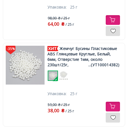
Упаковка:
25 г
98,00
/ 25 г
₴
64,00
₴
/ 25 г
Жемчуг Бусины Пластиковые
-35%
ABS Глянцевые Круглые, Белый,
6мм, Отверстие 1мм, около
230шт/25г,
...(УТ100014382)
Упаковка:
25 г
59,00
/ 25 г
₴
38,00
₴
/ 25 г