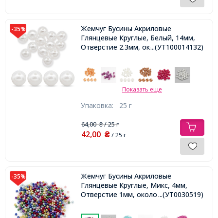
Жемчуг Бусины Акриловые
-35%
Глянцевые Круглые, Белый, 14мм,
Отверстие 2.3мм, около 18шт/25г,
...(УТ100014132)
Показать еще
Упаковка:
25 г
64,00
/ 25 г
₴
42,00
₴
/ 25 г
Жемчуг Бусины Акриловые
-35%
Глянцевые Круглые, Микс, 4мм,
Отверстие 1мм, около 850шт/25г,
...(УТ0030519)