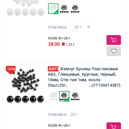
Упаковка:
59,00
/ 25 г
₴
38,00
₴
/ 25 г
Жемчуг Бусины Пластиковые
-35%
ABS, Глянцевые, Круглые, Черный,
10мм, Отв-тие 1мм, около
50шт/25г,
...(УТ100014387)
Упаковка:
25 г
59,00
/ 25 г
₴