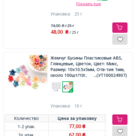
Показать еще
Упаковка:
25 г
74,00
/ 25 г
₴
48,00
₴
/ 25 г
Жемчуг Бусины Пластиковые ABS,
Глянцевые, Цветок, Цвет: Микс,
Размер: 10x10.5x5мм, Отв-тие 1мм,
около 100шт/10г,
...(УТ100024907)
Упаковка:
10 г
Количество
Цена за
упаковку
77,00
1-2 упак.
₴
62,00
3+ упак.
₴