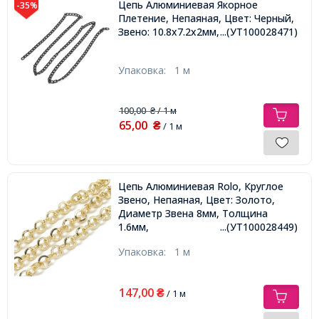
Цепь Алюминиевая Якорное
-35%
Плетение, Непаяная, Цвет: Черный,
Звено: 10.8х7.2х2мм,
...(УТ100028471)
Упаковка:
1 м
100,00
/ 1 м
₴
65,00
₴
/ 1 м
Цепь Алюминиевая Rolo, Круглое
Звено, Непаяная, Цвет: Золото,
Диаметр Звена 8мм, Толщина
1.6мм,
...(УТ100028449)
Упаковка:
1 м
147,00
₴
/ 1 м