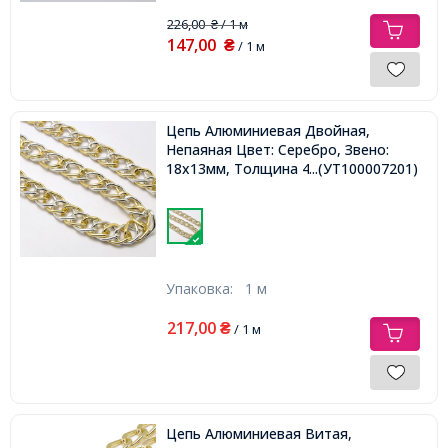
226,00
/ 1 м
₴
147,00
₴
/ 1 м
Цепь Алюминиевая Двойная,
Непаяная Цвет: Серебро, Звено:
18x13мм, Толщина 4мм,
...(УТ100007201)
Упаковка:
1 м
217,00
₴
/ 1 м
Цепь Алюминиевая Витая,