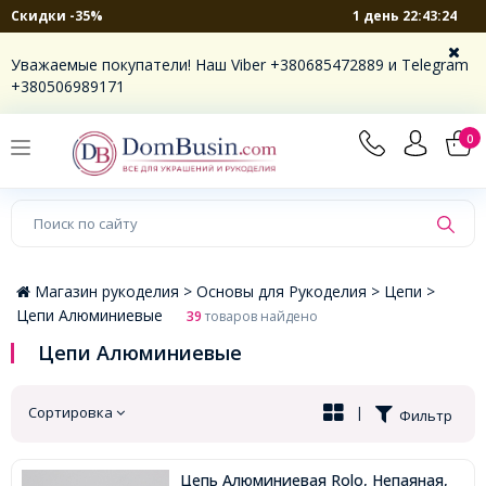
1 день 22:43:23
Скидки -35%
×
Уважаемые покупатели! Наш Viber +380685472889 и Telegram
+380506989171
0
Магазин рукоделия >
Основы для Рукоделия >
Цепи >
Цепи Алюминиевые
39
товаров найдено
Цепи Алюминиевые
Сортировка
|
Фильтр
Цепь Алюминиевая Rolo, Непаяная,