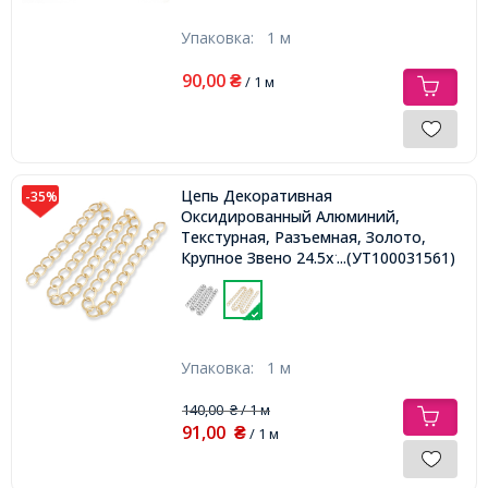
Упаковка:
1 м
90,00
₴
/ 1 м
Цепь Декоративная
-35%
Оксидированный Алюминий,
Текстурная, Разъемная, Золото,
Крупное Звено 24.5х18.5мм,
...(УТ100031561)
Упаковка:
1 м
140,00
/ 1 м
₴
91,00
₴
/ 1 м