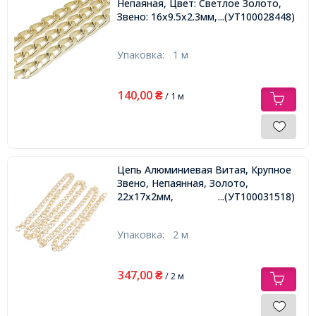
Непаяная, Цвет: Светлое Золото,
Звено: 16х9.5х2.3мм,
...(УТ100028448)
Упаковка:
1 м
140,00
₴
/ 1 м
Цепь Алюминиевая Витая, Крупное
Звено, Непаянная, Золото,
22х17х2мм,
...(УТ100031518)
Упаковка:
2 м
347,00
₴
/ 2 м