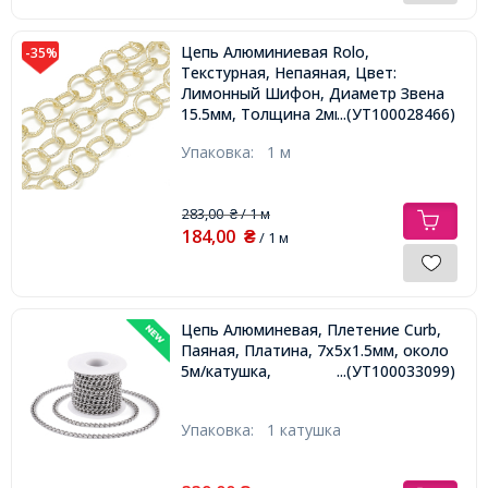
Цепь Алюминиевая Rolo,
-35%
Текстурная, Непаяная, Цвет:
Лимонный Шифон, Диаметр Звена
15.5мм, Толщина 2мм,
...(УТ100028466)
Упаковка:
1 м
283,00
/ 1 м
₴
184,00
₴
/ 1 м
Цепь Алюминевая, Плетение Curb,
Паяная, Платина, 7х5х1.5мм, около
5м/катушка,
...(УТ100033099)
Упаковка:
1 катушка