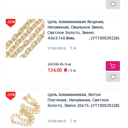
Цепь Алюминиевая Якорная,
-35%
Непаянная, Овальное Звено,
Светлое Золото, Звено:
4.6х3.1х0.8мм,
...(УТ100029226)
Упаковка:
5 м
207,00
/ 5 м
₴
134,00
₴
/ 5 м
Цепь Алюминиевая, Витое
-35%
Плетение, Непаянная, Светлое
Золото, Звено 20х15.5х3х1.5мм,
...(УТ100029228)
Упаковка:
1 м