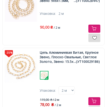
Звено: 9х6х1.5мм,
...(УТ100028447)
Упаковка:
2 м
90,00
₴
/ 2 м
Цепь Алюминиевая Витая, Крупное
-35%
Звено, Плоско-Овальные, Светлое
Золото, Звено: 15.5х8х1мм,
...(УТ100029186)
Упаковка:
119,00
/ 2 м
₴
78,00
₴
/ 2 м