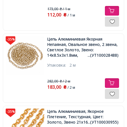
173,00
/ 1 м
₴
112,00
₴
/ 1 м
Цепь Алюминиевая Якорная
-35%
Непаяная, Овальное звено, 2 звена,
Светлое Золото, Звено:
14х8.5х3х1.8мм,
...(УТ100028488)
Упаковка:
2 м
282,00
/ 2 м
₴
183,00
₴
/ 2 м
Цепь Алюминиевая, Якорное
-35%
Плетение, Текстурная, Цвет:
Золото, Звено 21х16х4мм,
...(УТ100030955)