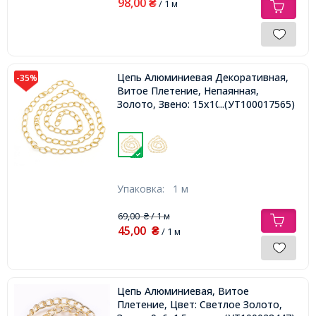
98,00
₴
/ 1 м
Цепь Алюминиевая Декоративная,
-35%
Витое Плетение, Непаянная,
Золото, Звено: 15x10х2мм,
...(УТ100017565)
Упаковка:
1 м
69,00
/ 1 м
₴
45,00
₴
/ 1 м
Цепь Алюминиевая, Витое
Плетение, Цвет: Светлое Золото,