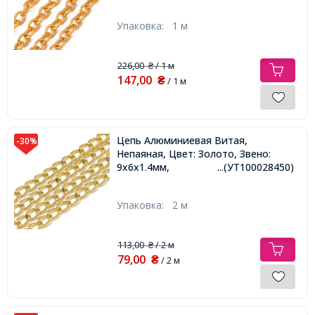
Упаковка:
1 м
226,00
/ 1 м
₴
147,00
₴
/ 1 м
Цепь Алюминиевая Витая,
-30%
Непаяная, Цвет: Золото, Звено:
9х6х1.4мм,
...(УТ100028450)
Упаковка:
2 м
113,00
/ 2 м
₴
79,00
₴
/ 2 м