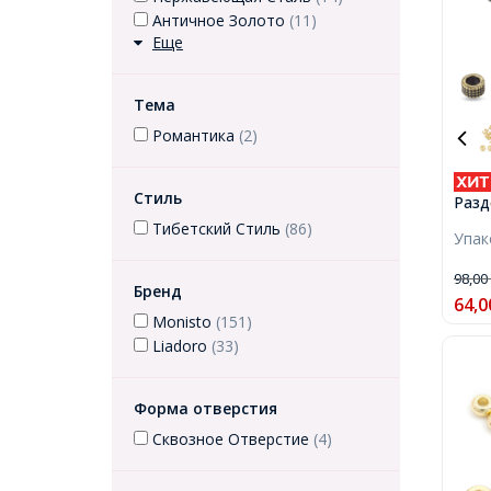
Античное Золото
(11)
Еще
Тема
Романтика
(2)
Стиль
Разд
Бижу
Тибетский Стиль
(86)
Упа
Тибе
Коло
98,0
Отве
Бренд
64,0
Monisto
(151)
Liadoro
(33)
Форма отверстия
Сквозное Отверстие
(4)