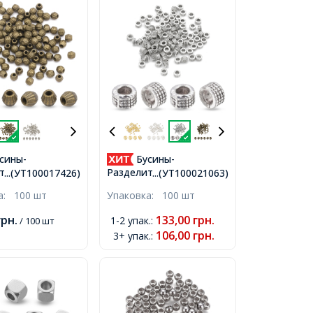
сины-
Бусины-
тели
Разделители
...(УТ100017426)
...(УТ100021063)
ный Сплав
Бижутерный Сплав
ка:
100 шт
Упаковка:
100 шт
 Бронза,
Тибетский Стиль
, Отверстие
Круглые Плоские
грн.
133,00
грн.
1-2 упак.
:
/ 100 шт
Колонка, Античное
106,00
грн.
3+ упак.
:
Серебро, 5х3мм,
Отверстие 3мм,