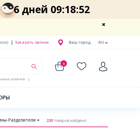
6 дней 09:18:51
|
Киев)
Заказать звонок
Ваш город
RU
0
льные колечки
|
ОРЫ
ины-Разделители
230
товаров найдено