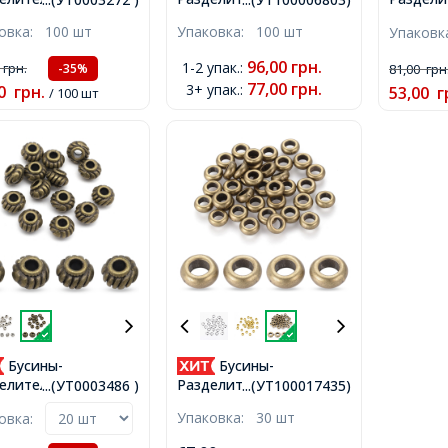
терный Сплав
Бижутерный Сплав,
Бижутер
ковка:
100 шт
Упаковка:
100 шт
Упаков
тский Стиль Твист
Цветок, Цвет: Серебро,
Цветок,
лые Плоские,
Размер: 4.5х1.5мм,
Серебро,
96,00
грн.
1-2 упак.
:
0
грн.
-35%
81,00
грн
чное Серебро,
Отверстие 1мм,
Отверст
77,00
грн.
3+ упак.
:
0
грн.
53,00
г
/ 100 шт
м, Отверстие 1мм,
Бусины-
Бусины-
елители
Разделители,
...(УТ0003486 )
...(УТ100017435)
терный Сплав
Бижутерный Сплав,
Упаковка:
30 шт
ковка:
тский Стиль
Круглые Плоские, Цвет:
ель, Бронза, 6х4мм,
Бронза, Размер: 7х3мм,