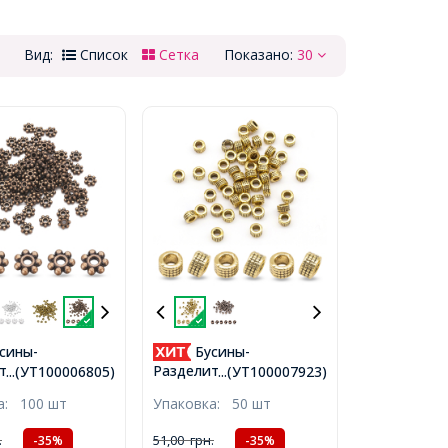
Вид:
Список
Сетка
Показано:
30
сины-
Бусины-
тели Сплав
Разделители
...(УТ100006805)
...(УТ100007923)
 Медный,
Бижутерный Сплав,
ка:
100 шт
Упаковка:
50 шт
мм, Отверстие
Круглые Плоские,
Античное Золото,
.
51,00
грн.
-35%
-35%
5х3мм, Отверстие 3мм,