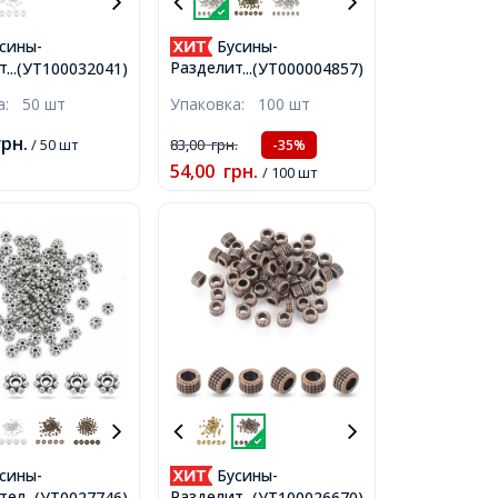
сины-
Бусины-
тели Латунные
Разделители,
...(УТ100032041)
...(УТ000004857)
, Золото,
Бижутерный Сплав,
ка:
50 шт
Упаковка:
100 шт
Отверстие 2мм,
Биконус, Античное
Серебро, 4х4.5мм,
грн.
/ 50 шт
83,00
грн.
-35%
Отверстие 1мм,
54,00
грн.
/ 100 шт
сины-
Бусины-
тели,
Разделители, Бижутер
...(УТ0027746)
...(УТ100026670)