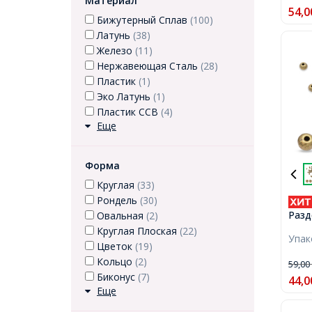
Материал
54,0
Бижутерный Сплав
(100)
Латунь
(38)
Железо
(11)
Нержавеющая Сталь
(28)
Пластик
(1)
Эко Латунь
(1)
Пластик ССВ
(4)
Еще
Форма
Круглая
(33)
Рондель
(30)
Разд
Овальная
(2)
Бижу
Круглая Плоская
(22)
Упа
Тибе
Цветок
(19)
Круг
Кольцо
(2)
59,0
5х5х
Биконус
(7)
44,0
1.5м
Еще