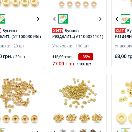
Бусины-
Бусины-
Бу
елители
Разделители
Раздели
...(УТ100030936)
...(УТ100031101)
авеющая Сталь
Нержавеющая Сталь
Бижутер
ковка:
20 шт
Упаковка:
100 шт
Упаков
кие Круглые,
Рондель, Позолота 24К,
Тибетск
лота 18К, 4x2мм,
2х1мм, Отверстие 1мм,
Круглые
00
грн.
68,00
г
/ 20 шт
118,00
грн.
-35%
рстие 1.6мм,
Отверст
77,00
грн.
/ 100 шт