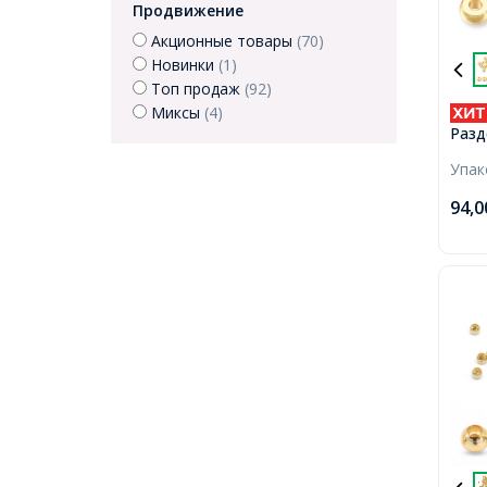
Продвижение
Акционные товары
(70)
Новинки
(1)
Топ продаж
(92)
Миксы
(4)
Разд
Нерж
Упа
Плос
Позо
94,
Отве