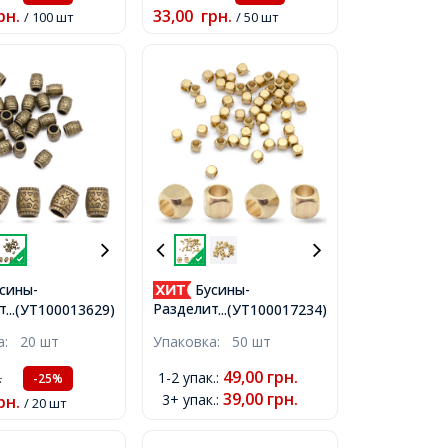
рн.
33,00
грн.
/ 100 шт
/ 50 шт
сины-
Бусины-
тели
Разделители Латунь
...(УТ100013629)
...(УТ100017234)
ный Сплав
Кубик, без Покрытия,
ка:
20 шт
Упаковка:
50 шт
ий стиль
2.5х2.5мм, Отверстие
 Колонка,
2мм,
49,00
грн.
1-2 упак.
:
.
-25%
8х6.5мм,
39,00
грн.
3+ упак.
:
рн.
/ 20 шт
ие 4мм,