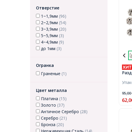
Отверстие
1~1,9мм
(96)
2~2,9мм
(54)
3~3,9мм
(20)
5~5,9мм
(3)
4~4,9мм
(9)
до 1мм
(3)
Огранка
Разд
Граненые
(1)
Бижу
Упа
Цвет
Сере
Цвет металла
95,0
Отве
Платина
(15)
62,0
Золото
(37)
Античное Серебро
(28)
Серебро
(21)
Бронза
(20)
Нержавеющая Сталь
(14)