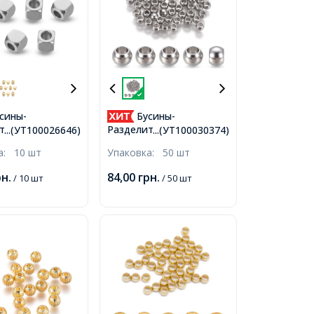
сины-
Бусины-
тели,
Разделители
...(УТ100026646)
...(УТ100030374)
ющая Сталь,
Нержавеющая Сталь
ка:
10 шт
Упаковка:
50 шт
мер: 4х4x4мм,
Круглые, 3х2мм,
ие 2мм,
Отверстие 1.5мм,
рн.
84,00
грн.
/ 10 шт
/ 50 шт