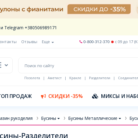
 и Telegram +380506989171
онтакты
Отзывы
Еще
0-800-312-370
c 09 до 17 (
Позолота
|
Аметист
|
Кракле
|
Разделители
|
Соедините
Шнур кожа
ТОП ПРОДАЖ
СКИДКИ -35%
МИКСЫ И НАБ
азин рукоделия
Бусины
Бусины Металлические
Бус
сины-Разделители