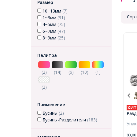
Размер
10~13мм
(7)
Сорт
1~3мм
(31)
4~5мм
(75)
6~7мм
(47)
8~9мм
(25)
Палитра
(2)
(14)
(6)
(10)
(1)
(2)
Применение
Бусины
(2)
Разд
Бижу
Бусины-Разделители
(183)
Упа
Бочк
Сере
83,0
Отве