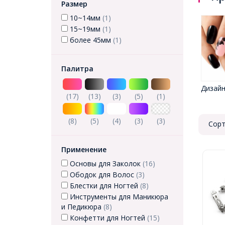
Размер
10~14мм
(1)
15~19мм
(1)
более 45мм
(1)
Палитра
Дизайн
(17)
(13)
(3)
(5)
(1)
(8)
(5)
(4)
(3)
(3)
Сорт
Применение
Основы для Заколок
(16)
Ободок для Волос
(3)
Блестки для Ногтей
(8)
Инструменты для Маникюра
и Педикюра
(8)
Конфетти для Ногтей
(15)