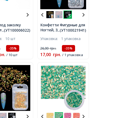
под заколку
Конфетти Фигурные для
ческая, Цвет:
Ногтей, Звездочки,
...(УТ100006022)
...(УТ100021941)
азмер:
Размер: 4х4х0.2мм,
ка:
10 шт
Упаковка:
1 упаковка
мм,
Цвет: Серебристый,
около 2г/уп,
.
26,00
грн.
-35%
-35%
рн.
17,00
грн.
/ 10 шт
/ 1 упаковка