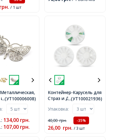
баночка,
грн.
/ 1 шт
 Металлическая,
Контейнер-Карусель для
 из Латуни,
Страз и Декора,
...(УТ100006008)
...(УТ100021936)
латина, Размер:
Круглый, 12 Ячеек,
ка:
Упаковка:
3мм, Ширина
Белый, 6х1см,
 Толщина 10мм,
134,00
грн.
.
:
40,00
грн.
-35%
107,00
грн.
.
:
26,00
грн.
/ 3 шт