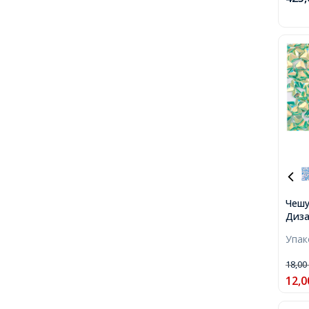
Чешу
Диза
Диам
Упа
Зеле
бано
18,0
12,0