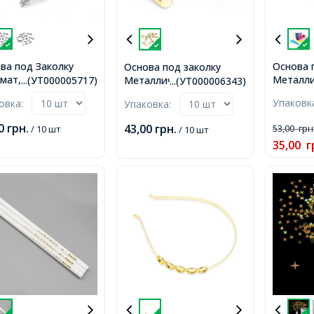
ва под Заколку
Основа 
Основа под заколку
мат, Железо,
Металли
Металлическая, Золото,
...(УТ000005717)
...(УТ000006343)
ина, 40х6мм,
Микс, Р
47х13мм,
Упаков
ковка:
Упаковка:
47x13x1
00
грн.
43,00
грн.
53,00
грн
/ 10 шт
/ 10 шт
35,00
г