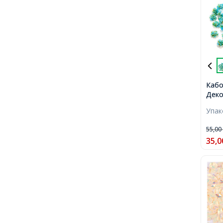
Кабо
Деко
6~6.
Упа
Цвет
10шт
55,0
35,0