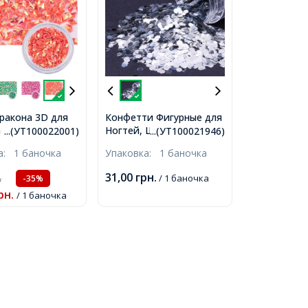
ракона 3D для
Конфетти Фигурные для
 Ногтей, Ромб,
Ногтей, Шестиугольник,
...(УТ100022001)
...(УТ100021946)
расно-
Размер: 3х2.5мм, Цвет:
ка:
1 баночка
Упаковка:
1 баночка
ый, около 1г/
Серебристыйый, около
,
4г/баночка,
31,00
грн.
.
/ 1 баночка
-35%
рн.
/ 1 баночка