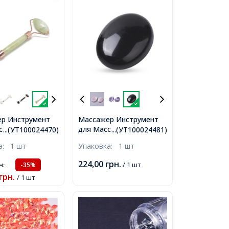
р Инструмент
Массажер Инструмент
сажа из
для Массажа из
...(УТ100024470)
...(УТ100024481)
 и Латуни,
Натурального
ка:
1 шт
Упаковка:
1 шт
 Золото, 14-
Обсидиана Овальный,
40x30x9мм,
224,00
грн.
н.
/ 1 шт
-35%
грн.
/ 1 шт