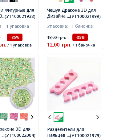
и Фигурные для
Чешуя Дракона 3D для
 Звездочки,
Дизайна Ногтей, Ромб,
...(УТ100021938)
...(УТ100021999)
4х4х0.2мм,
Цвет: Зеленый, около
ка:
1 упаковка
Упаковка:
1 баночка
олотой, около
1г/баночка,
.
18,00
грн.
-35%
-35%
рн.
12,00
грн.
/ 1 упаковка
/ 1 баночка
ракона 3D для
Разделители для
 Ногтей, Ромб,
Пальцев Ног, Цвет:
...(УТ100022004)
...(УТ100021979)