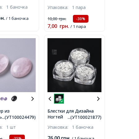
ветло-Зеленый,
Рандомный,
ка:
1 баночка
Упаковка:
1 пара
г/баночка,
рн.
/ 1 баночка
10,00
грн.
-30%
7,00
грн.
/ 1 пара
р из
Блестки для Дизайна
ьного Розового
Ногтей
...(УТ100024479)
...(УТ100021877)
Овал, Цвет:
Голографические,
ка:
1 шт
Упаковка:
1 баночка
, Размер:
Размер: 0.2~1мм, Цвет:
мм,
Серебро, около 5г/
76,00
грн.
н.
/ 1 баночка
-35%