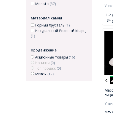
Плат
Monisto
(37)
Упа
39мм
1-2 
Материал камня
3+ 
Горный Хрусталь
(1)
Натуральный Розовый Кварц
(1)
Продвижение
Акционные товары
(16)
Новинки
(0)
Топ продаж
(0)
Миксы
(12)
Масс
лица
Квар
Упа
Разм
90~1
425