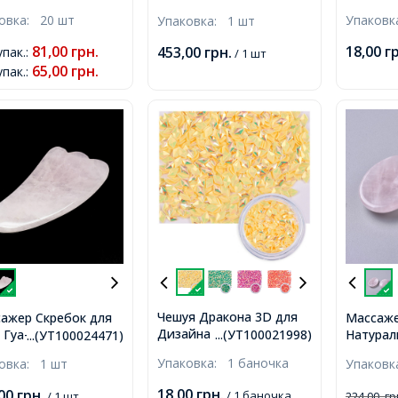
ина, Размер: Длина
Цвет: С
Натуральный Розовый
ковка:
20 шт
Упаков
Упаковка:
1 шт
, Ширина 6мм,
около 1
Кварц, 38-41мм,
81,00
грн.
18,00
г
453,00
грн.
упак.
:
/ 1 шт
65,00
грн.
упак.
:
Чешуя Дракона 3D для
ажер Скребок для
Массаже
Дизайна Ногтей, Ромб,
 Гуа-ша, Розовый
Натурал
...(УТ100021998)
...(УТ100024471)
Цвет: Желтый, около 1г/
ц, Цвет: Розовый,
Кварца, 
Упаковка:
1 баночка
ковка:
1 шт
Упаков
баночка,
ер:
Розовый
02x45~51x5~7.5мм,
40x30x9
18,00
грн.
,00
грн.
/ 1 баночка
/ 1 шт
224,00
гр