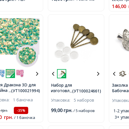
146,00
я Дракона 3D для
Набор для
Заколка
йна Ногтей,
изготовления Заколок,
Бабочка
...(УТ100021994)
...(УТ100024661)
ант, Цвет:
Железо и Стекло,
Цвет: П
ковка:
1 баночка
Упаковка:
5 наборов
Упаков
ный, около 1г/
Основа Сеттинг под
Длина 4
чка,
Кабошон 18мм, Цвет:
25.5мм,
99,00
грн.
0
грн.
/ 5 наборов
1-2 упак
-35%
Бронза, Размер:
0
грн.
3+ упак
/ 1 баночка
63х19х2мм,
5комплектов/набор