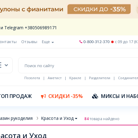
 и Telegram +380506989171
онтакты
Отзывы
Еще
0-800-312-370
c 09 до 17 (
Позолота
|
Аметист
|
Кракле
|
Разделители
|
Соедините
Шнур кожа
ТОП ПРОДАЖ
СКИДКИ -35%
МИКСЫ И НАБ
азин рукоделия
Красота и Уход
84
товара найдено
асота и Уход