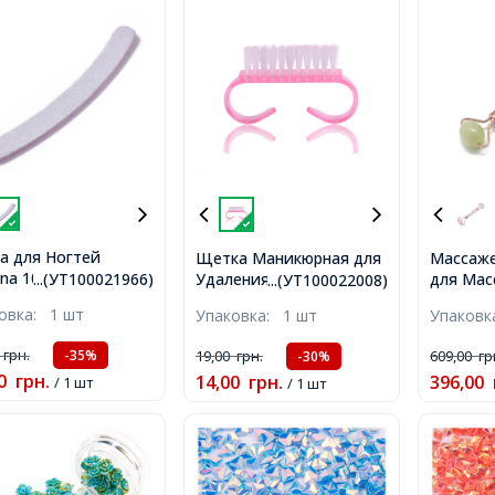
а для Ногтей
Щетка Маникюрная для
Массаже
na 100/180, 2-х
Удаления Пыли
для Мас
...(УТ100021966)
...(УТ100022008)
онняя, Размер:
Прямоугольная, Размер:
Нефрита
ковка:
1 шт
Упаковка:
1 шт
Упаков
20х5см, Цвет:
6.5х3.5см, Цвет:
Розовое
й,
Розовый,
15см,
0
грн.
19,00
грн.
609,00
гр
-35%
-30%
0
грн.
14,00
грн.
396,00
/ 1 шт
/ 1 шт