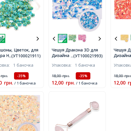
шоны, Цветок, для
Чешуя Дракона 3D для
Чешуя Д
ра Ногтей, Размер:
Дизайна Ногтей,
Дизайна
...(УТ100021911)
...(УТ100021993)
5x6~6.5x3~3.5мм,
Диамант, Цвет:
Цвет: К
ковка:
1 баночка
Упаковка:
1 баночка
Упаков
: Бирюзовый, около
Васильковый, около 1г/
Оранжев
/баночка,
баночка,
баночка
0
грн.
18,00
грн.
18,00
грн
-35%
-35%
0
грн.
12,00
грн.
12,00
г
/ 1 баночка
/ 1 баночка