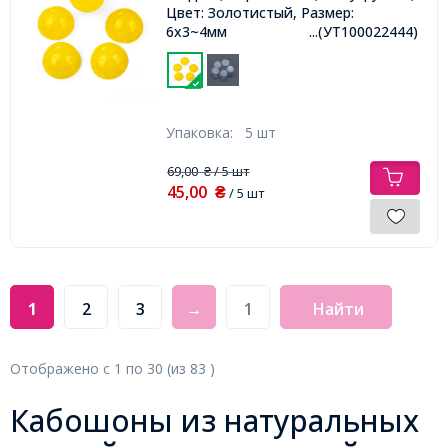
Цвет: Золотистый, Размер:
6x3~4мм
...(УТ100022444)
Упаковка:
5 шт
69,00
/ 5 шт
₴
45,00
₴
/ 5 шт
1
2
3
→
Найти
Отображено с
1
по
30
(из
83
)
Кабошоны из натуральных