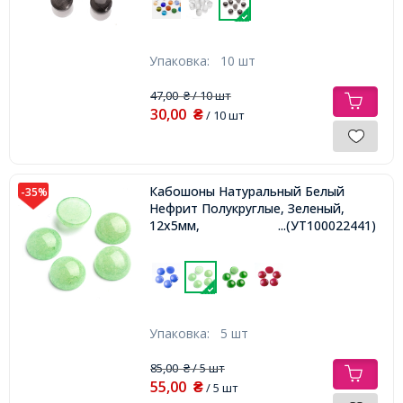
Упаковка:
10 шт
47,00
/ 10 шт
₴
30,00
₴
/ 10 шт
Кабошоны Натуральный Белый
-35%
Нефрит Полукруглые, Зеленый,
12x5мм,
...(УТ100022441)
Упаковка:
5 шт
85,00
/ 5 шт
₴
55,00
₴
/ 5 шт