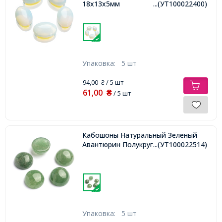
18x13x5мм
...(УТ100022400)
Упаковка:
5 шт
94,00
/ 5 шт
₴
61,00
₴
/ 5 шт
Кабошоны Натуральный Зеленый
Авантюрин Полукруглые, 12x5~6мм,
...(УТ100022514)
Упаковка:
5 шт