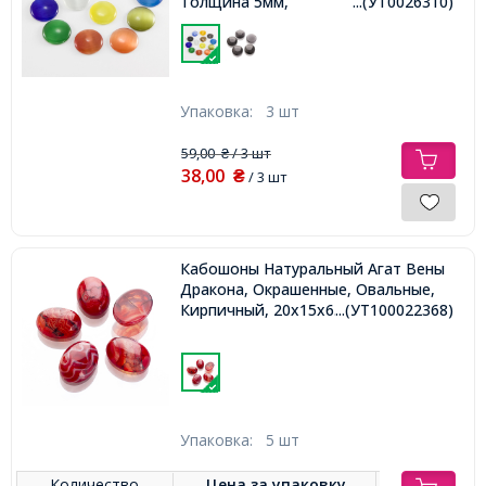
Толщина 5мм,
...(УТ0026310)
Упаковка:
3 шт
59,00
/ 3 шт
₴
38,00
₴
/ 3 шт
Кабошоны Натуральный Агат Вены
Дракона, Окрашенные, Овальные,
Кирпичный, 20x15x6.5мм
...(УТ100022368)
Упаковка:
5 шт
Количество
Цена за
упаковку