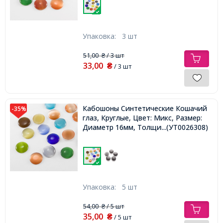
Упаковка:
3 шт
51,00
/ 3 шт
₴
33,00
₴
/ 3 шт
Кабошоны Синтетические Кошачий
-35%
глаз, Круглые, Цвет: Микс, Размер:
Диаметр 16мм, Толщина 3мм,
...(УТ0026308)
Упаковка:
5 шт
54,00
/ 5 шт
₴
35,00
₴
/ 5 шт