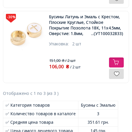
Бусины Латунь и Эмаль с Крестом,
-30%
Плоские Круглые, Стойкое
Покрытие Позолота 18К, 11х4.5мм,
Оверстие: 1.8мм,
...(УТ100032833)
Упаковка:
2 шт
151,00
/ 2 шт
₴
106,00
₴
/ 2 шт
Отображено с
1
по
3
(из
3
)
✅ Категория товаров
Бусины с Эмалью
✅ Количество товаров в каталоге
3
✅ Средняя цена товара
351.61 грн.
✅ Цена самого дешевого товара
145 грн.