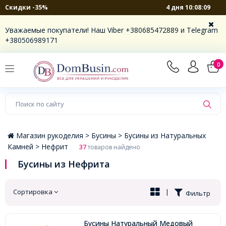
4 дня 10:08:08
Скидки -35%
×
Уважаемые покупатели! Наш Viber +380685472889 и Telegram
+380506989171
0
Магазин рукоделия >
Бусины >
Бусины из Натуральных
Камней >
Нефрит
37
товаров найдено
Бусины из Нефрита
Сортировка
|
Фильтр
Бусины Натуральный Медовый