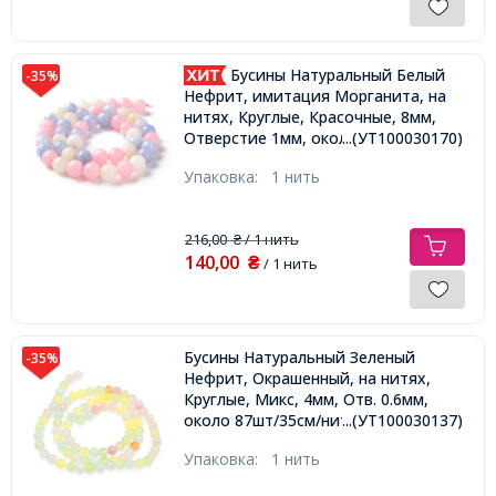
Бусины Натуральный Белый
-35%
Нефрит, имитация Морганита, на
нитях, Круглые, Красочные, 8мм,
...(УТ100030170)
Отверстие 1мм, около 45шт/36.5см/
нить,
Упаковка:
1 нить
216,00
/ 1 нить
₴
140,00
₴
/ 1 нить
Бусины Натуральный Зеленый
-35%
Нефрит, Окрашенный, на нитях,
Круглые, Микс, 4мм, Отв. 0.6мм,
около 87шт/35см/нить,
...(УТ100030137)
Упаковка:
1 нить