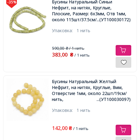
Бусины Натуральный Синьи
-35%
Нефрит, на нитях, Круглые,
Плоские, Размер: 6х3мм, Отв 1мм,
около 115шт/37.5см/нить,
...(УТ100030172)
Упаковка:
1 нить
590,00
/ 1 нить
₴
383,00
₴
/ 1 нить
Бусины Натуральный Желтый
Нефрит, на нитях, Круглые, 8мм,
Отверстие 1мм, около 22шт/19см/
нить,
...(УТ100030097)
Упаковка:
1 нить
142,00
₴
/ 1 нить