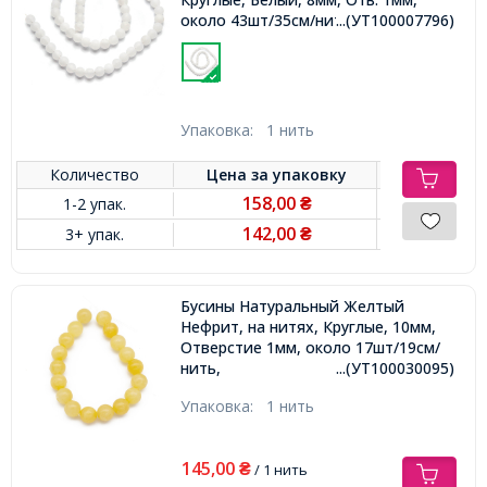
около 43шт/35см/нить,
...(УТ100007796)
Упаковка:
1 нить
Количество
Цена за
упаковку
158,00
1-2 упак.
₴
142,00
3+ упак.
₴
Бусины Натуральный Желтый
Нефрит, на нитях, Круглые, 10мм,
Отверстие 1мм, около 17шт/19см/
нить,
...(УТ100030095)
Упаковка:
1 нить
145,00
₴
/ 1 нить