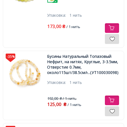
Упаковка:
1 нить
173,00
₴
/ 1 нить
Бусины Натуральный Топазовый
-35%
Нефрит, на нитях, Круглые, 3-3.5мм,
Отверстие 0.7мм,
около115шт/38.5см/нить,
...(УТ100030098)
Упаковка:
1 нить
192,00
/ 1 нить
₴
125,00
₴
/ 1 нить