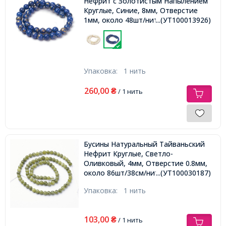
Нефрит с Золотистым Напылением
Круглые, Синие, 8мм, Отверстие
1мм, около 48шт/нить,
...(УТ100013926)
Упаковка:
1 нить
260,00
₴
/ 1 нить
Бусины Натуральный Тайваньский
Нефрит Круглые, Светло-
Оливковый, 4мм, Отверстие 0.8мм,
около 86шт/38см/нить,
...(УТ100030187)
Упаковка:
1 нить
103,00
₴
/ 1 нить