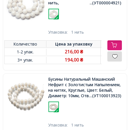
нить,
...(УТ000004921)
Упаковка:
1 нить
Количество
Цена за
упаковку
216,00
1-2 упак.
₴
194,00
3+ упак.
₴
Бусины Натуральный Машанский
Нефрит с Золотистым Напылением,
на нитях, Круглые, Цвет: Белый,
Диаметр: 10мм, Отв. 1.5мм, около
...(УТ100013923)
38шт/38.5см/нить,
Упаковка:
1 нить