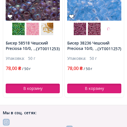
Бисер 58518 Чешский
Бисер 38236 Чешский
Preciosa 10/0, Прозрачный
Preciosa 10/0, Прозрачный
...(УТ0011253)
...(УТ0011257)
радужный TR, Сиреневый,
Окраска из Середины CTC,
Упаковка:
50 г
Упаковка:
50 г
Круглый, (УТ0011253)
Голубой, Круглый,
(УТ0011257)
78,00
78,00
₴
/ 50 г
₴
/ 50 г
В корзину
В корзину
Мы в соц. сетях: