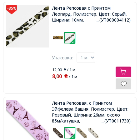
Лента Репсовая с Принтом
-35%
Леопард, Полиэстер, Цвет: Серый,
Ширина: 10мм,
...(УТ000004112)
Упаковка:
12,00
/ 1 м
₴
8,00
₴
/ 1 м
Лента Репсовая, с Принтом
Эйфелева башня, Полиэстер, Цвет:
Розовый, Ширина: 26мм, около
85м/катушка,
...(УТ0011730)