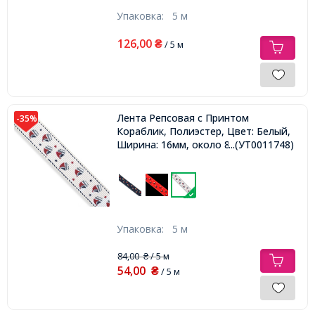
Упаковка:
5 м
126,00
₴
/ 5 м
Лента Репсовая с Принтом
-35%
Кораблик, Полиэстер, Цвет: Белый,
Ширина: 16мм, около 85м/катушка,
...(УТ0011748)
Упаковка:
5 м
84,00
/ 5 м
₴
54,00
₴
/ 5 м