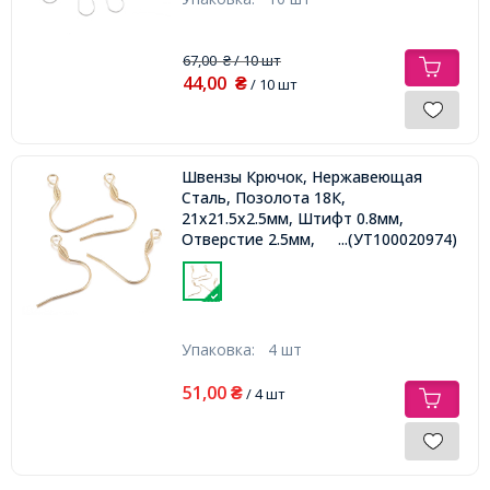
67,00
/ 10 шт
₴
44,00
₴
/ 10 шт
Швензы Крючок, Нержавеющая
Сталь, Позолота 18К,
21x21.5х2.5мм, Штифт 0.8мм,
Отверстие 2.5мм,
...(УТ100020974)
Упаковка:
4 шт
51,00
₴
/ 4 шт