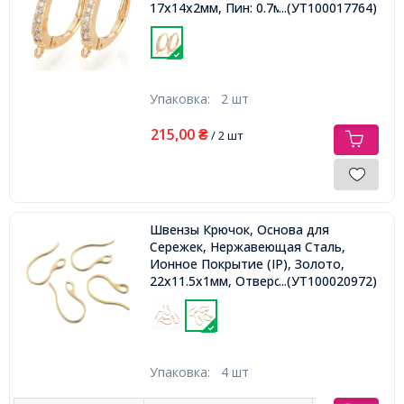
17х14х2мм, Пин: 0.7мм
...(УТ100017764)
Упаковка:
2 шт
215,00
₴
/ 2 шт
Швензы Крючок, Основа для
Сережек, Нержавеющая Сталь,
Ионное Покрытие (IP), Золото,
22x11.5х1мм, Отверстие 2.5-3.5мм,
...(УТ100020972)
Упаковка:
4 шт