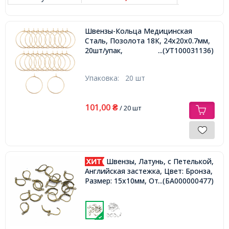
Швензы-Кольца Медицинская
Сталь, Позолота 18К, 24х20х0.7мм,
20шт/упак,
...(УТ100031136)
Упаковка:
20 шт
101,00
₴
/ 20 шт
Швензы, Латунь, c Петелькой,
Английская застежка, Цвет: Бронза,
Размер: 15х10мм, Отверстие 1мм,
...(БА000000477)