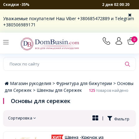
2 дня 02:00:20
Скидки -35%
×
Уважаемые покупатели! Наш Viber +380685472889 и Telegram
+380506989171
0
Магазин рукоделия >
Фурнитура для бижутерии >
Основы
для Сережек >
Швензы для Сережек
125
товаров найдено
Основы для сережек
Сортировка
|
Фильтр
Швенз -Крючок из