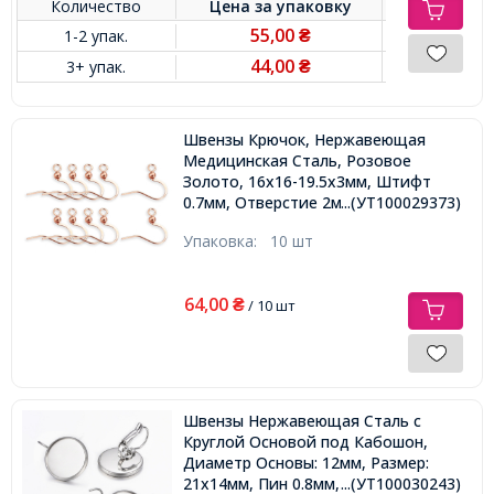
Количество
Цена за
упаковку
55,00
1-2 упак.
₴
44,00
3+ упак.
₴
Швензы Крючок, Нержавеющая
Медицинская Сталь, Розовое
Золото, 16х16-19.5х3мм, Штифт
0.7мм, Отверстие 2мм,
...(УТ100029373)
Упаковка:
10 шт
64,00
₴
/ 10 шт
Швензы Нержавеющая Сталь c
Круглой Основой под Кабошон,
Диаметр Основы: 12мм, Размер:
21х14мм, Пин 0.8мм,
...(УТ100030243)