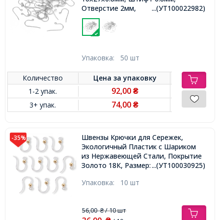
Отверстие 2мм,
...(УТ100022982)
Упаковка:
50 шт
Количество
Цена за
упаковку
92,00
1-2 упак.
₴
74,00
3+ упак.
₴
Швензы Крючки для Сережек,
-35%
Экологичный Пластик с Шариком
из Нержавеющей Стали, Покрытие
Золото 18К, Размер: 15.5х8х0.7мм,
...(УТ100030925)
Отверстие 1.2мм, Пин: 0.5мм,
Упаковка:
10 шт
56,00
/ 10 шт
₴