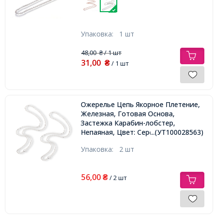
Упаковка:
1 шт
48,00
/ 1 шт
₴
31,00
₴
/ 1 шт
Ожерелье Цепь Якорное Плетение,
Железная, Готовая Основа,
Застежка Карабин-лобстер,
Непаяная, Цвет: Серебро, Длина
...(УТ100028563)
45см,
Упаковка:
2 шт
56,00
₴
/ 2 шт