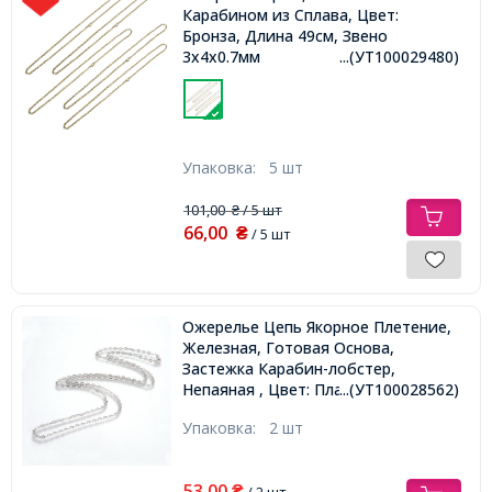
Карабином из Сплава, Цвет:
Бронза, Длина 49см, Звено
3х4х0.7мм
...(УТ100029480)
Упаковка:
5 шт
101,00
/ 5 шт
₴
66,00
₴
/ 5 шт
Ожерелье Цепь Якорное Плетение,
Железная, Готовая Основа,
Застежка Карабин-лобстер,
Непаяная , Цвет: Платина, Длина
...(УТ100028562)
60см,
Упаковка:
2 шт
53,00
₴
/ 2 шт