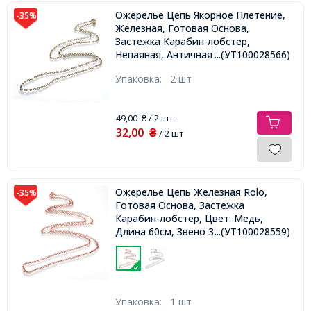
Ожерелье Цепь Якорное Плетение,
-35%
Железная, Готовая Основа,
Застежка Карабин-лобстер,
Непаяная, Античная Бронза, 60см,
...(УТ100028566)
Звено 4х3х0.5,
Упаковка:
2 шт
49,00
/ 2 шт
₴
32,00
₴
/ 2 шт
Ожерелье Цепь Железная Rolo,
-35%
Готовая Основа, Застежка
Карабин-лобстер, Цвет: Медь,
Длина 60см, Звено 3х0.8мм,
...(УТ100028559)
Упаковка:
1 шт