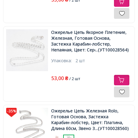
Ожерелье Цепь Якорное Плетение,
Железная, Готовая Основа,
Застежка Карабин-лобстер,
Непаяная, Цвет: Серебро, 60см,
...(УТ100028564)
Звено 4х3х0.5мм,
Упаковка:
2 шт
53,00
₴
/ 2 шт
Ожерелье Цепь Железная Rolo,
-35%
Готовая Основа, Застежка
Карабин-лобстер, Цвет: Платина,
Длина 60см, Звено 3х0.8мм,
...(УТ100028560)