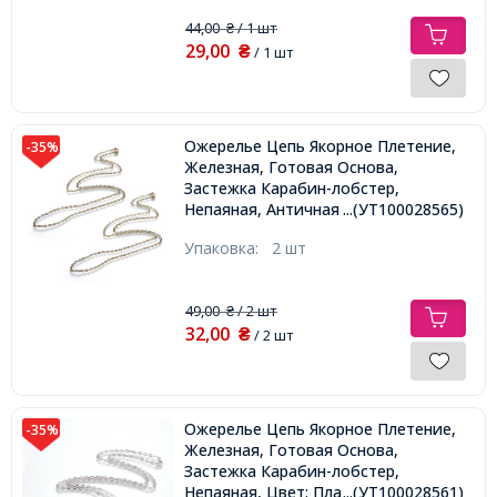
44,00
/ 1 шт
₴
29,00
₴
/ 1 шт
Ожерелье Цепь Якорное Плетение,
-35%
Железная, Готовая Основа,
Застежка Карабин-лобстер,
Непаяная, Античная Бронза, 45см,
...(УТ100028565)
Звено 4х3х0.5мм,
Упаковка:
2 шт
49,00
/ 2 шт
₴
32,00
₴
/ 2 шт
Ожерелье Цепь Якорное Плетение,
-35%
Железная, Готовая Основа,
Застежка Карабин-лобстер,
Непаяная, Цвет: Платина, 45см,
...(УТ100028561)