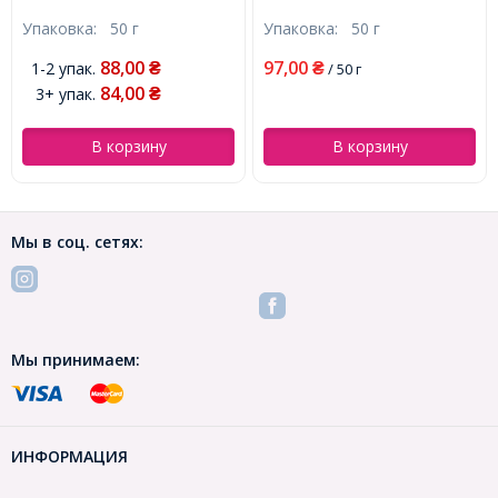
радужный TR, Красный,
с серебряной полосой TSL,
Упаковка:
50 г
Упаковка:
50 г
Круглый, (УТ0001970)
Зеленый, Круглый,
(УТ0001968)
88,00
97,00
1-2 упак.
₴
₴
/ 50 г
84,00
3+ упак.
₴
В корзину
В корзину
Мы в соц. сетях:
Мы принимаем:
ИНФОРМАЦИЯ