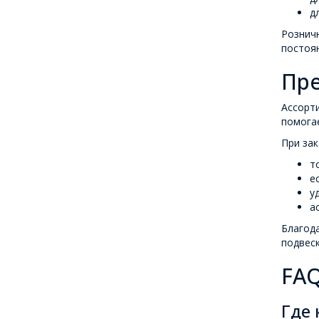
д
Розничн
постоян
Пре
Ассорти
помогае
При зак
т
е
у
а
Благода
подвеск
FAQ
Где 