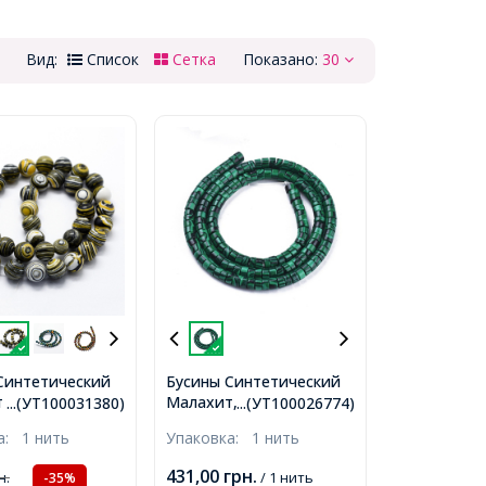
Вид:
Список
Сетка
Показано:
30
Синтетический
Бусины Синтетический
 Круглые
Малахит, Круглые
...(УТ100031380)
...(УТ100026774)
ные, Черный,
Плоские, Размер: 4х2мм,
ка:
1 нить
Упаковка:
1 нить
верстие 1мм,
Отверстие: 0.6мм, около
3шт/35.5см/нить,
140шт/37см/нить,
431,00
грн.
н.
/ 1 нить
-35%