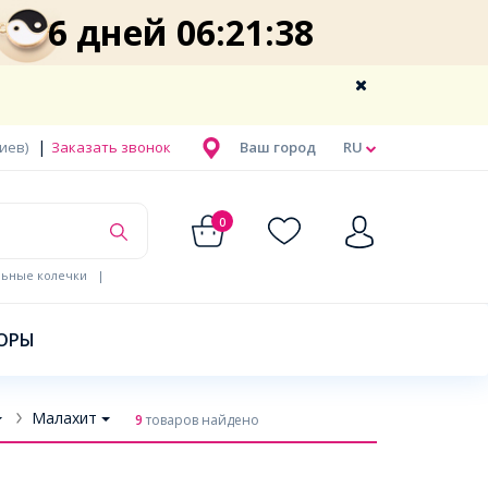
6 дней 06:21:37
|
Киев)
Заказать звонок
Ваш город
RU
0
льные колечки
|
ОРЫ
Малахит
9
товаров найдено