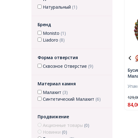
Натуральный
(1)
Бренд
Monisto
(1)
Liadoro
(8)
Форма отверстия
Сквозное Отверстие
(9)
Буси
Мала
Окра
Материал камня
Упа
Разн
Малахит
(3)
Отве
129,
Синтетический Малахит
(6)
43шт
84,0
Продвижение
Акционные товары
(0)
Новинки
(0)