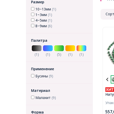
Размер
10~13мм
(1)
Сорт
1~3мм
(1)
4~5мм
(1)
8~9мм
(6)
Палитра
(1)
(1)
(5)
(1)
(1)
Применение
Бусины
(9)
Материал
Нату
Малахит
(9)
Круг
Упа
Отве
120ш
557
Форма