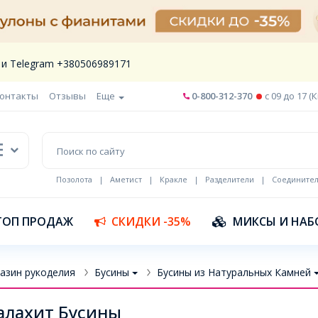
 и Telegram +380506989171
онтакты
Отзывы
Еще
0-800-312-370
c 09 до 17 (
Позолота
|
Аметист
|
Кракле
|
Разделители
|
Соедините
Шнур кожа
ТОП ПРОДАЖ
СКИДКИ -35%
МИКСЫ И НАБ
азин рукоделия
Бусины
Бусины из Натуральных Камней
лахит Бусины