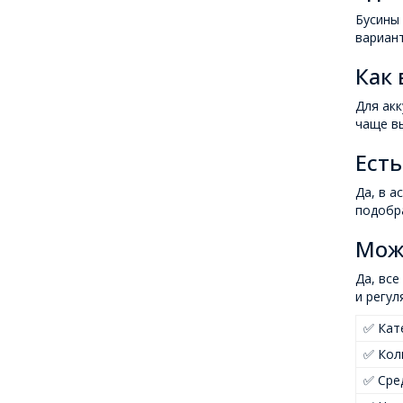
Бусины 
вариант
Как 
Для акк
чаще вы
Есть
Да, в а
подобра
Мож
Да, все
и регул
✅ Кат
✅ Кол
✅ Сре