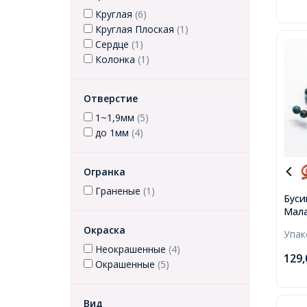
Круглая
(6)
Круглая Плоская
(1)
Сердце
(1)
Колонка
(1)
Отверстие
1~1,9мм
(5)
до 1мм
(4)
Огранка
Граненые
(1)
Буси
Мала
Окра
Окраска
Упа
8мм,
Неокрашенные
(4)
окол
129
Окрашенные
(5)
Вид