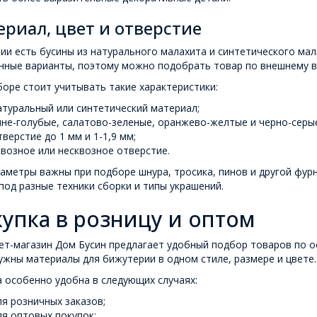
риал, цвет и отверстие
ии есть бусины из натурального малахита и синтетического ма
нные варианты, поэтому можно подобрать товар по внешнему ви
оре стоит учитывать такие характеристики:
атуральный или синтетический материал;
ине-голубые, салатово-зеленые, оранжево-желтые и черно-серые
тверстие до 1 мм и 1-1,9 мм;
квозное или несквозное отверстие.
аметры важны при подборе шнура, тросика, пинов и другой фурн
од разные техники сборки и типы украшений.
упка в розницу и оптом
ет-магазин Дом Бусин предлагает удобный подбор товаров по о
ужны материалы для бижутерии в одном стиле, размере и цвете.
 особенно удобна в следующих случаях:
ля розничных заказов;
ля оптовых покупок;