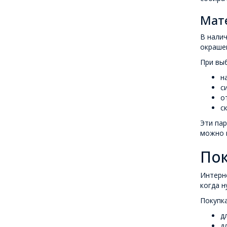
Мате
В налич
окраше
При выб
н
с
о
с
Эти пар
можно п
Пок
Интерн
когда н
Покупка
д
д