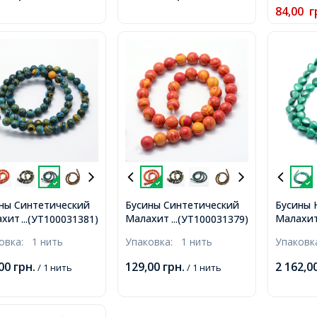
84,00
г
ны Синтетический
Бусины Синтетический
Бусины 
хит Круглые
Малахит Круглые
Малахит
...(УТ100031381)
...(УТ100031379)
шенные, Голубой,
Окрашенные, Оранжево-
8х8х4мм
ковка:
1 нить
Упаковка:
1 нить
Упаков
 Отверстие 1мм,
Красный, 8мм,
0.6мм, 
о 43шт/35.5см/нить,
Отверстие 1мм, около
нить,
,00
грн.
129,00
грн.
2 162,0
/ 1 нить
/ 1 нить
43шт/35.5см/нить,