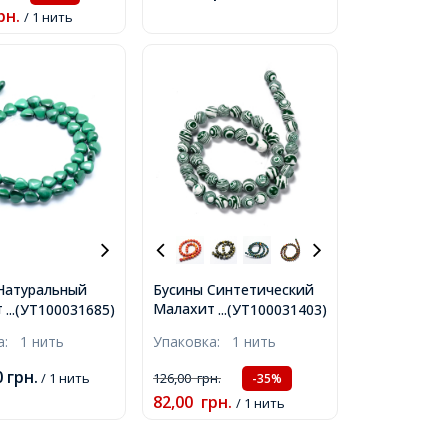
рн.
/ 1 нить
Натуральный
Бусины Синтетический
 Сердце,
Малахит Окрашенные
...(УТ100031685)
...(УТ100031403)
, Отверстие
Круглые, Зеленый, 8мм,
ка:
1 нить
Упаковка:
1 нить
около 49шт/38см/
Отверстие 1мм, около
43шт/36см/нить,
0
грн.
/ 1 нить
126,00
грн.
-35%
82,00
грн.
/ 1 нить