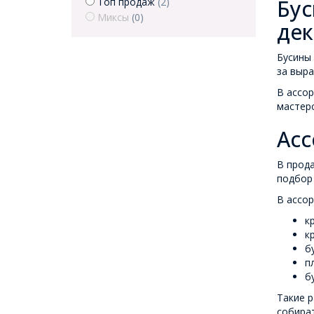
Бус
Топ продаж
(2)
Миксы
(0)
дек
Бусины 
за выра
В ассор
мастерс
Асс
В прод
подбор 
В ассор
к
к
б
п
б
Такие р
собира