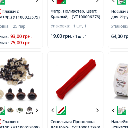
Фетр, Полиэстер, Цвет:
Глазки с
Носики 
Красный, Размер:
для Игр
атором и
...(УТ100006276)
...(УТ100023575)
298~300x298~300x1мм,
Пластик
том, для Игрушек,
Упаковка:
1 шт, 1
ковка:
25 пар
Упаков
1шт
9.5х11м
лые, Цвет:
рачный, Размер:
19,00
грн.
93,00
грн.
64,00
г
упак.
:
/ 1 шт, 1
,
75,00
грн.
упак.
:
Глазки с
Синельная Проволока
Наклейк
для Рукоделия Мягкая
Этикетк
атором и
...(УТ100017608)
...(УТ100017790)