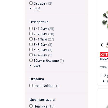
Сердце
(12)
Еще
Отверстие
1~1,9мм
(25)
2~2,9мм
(20)
1~1.9мм
(27)
3~3,9мм
(3)
5~5,9мм
(3)
4~4,9мм
(1)
Фикс
10мм и больше
(1)
Штиф
Еще
Упа
Круг
1-2 
Огранка
3+ 
Rose Golden
(1)
Цвет металла
Платина
(15)