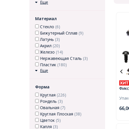
Еще
Материал
Стекло
(6)
Бижутерный Сплав
(9)
Латунь
(3)
Акрил
(20)
Железо
(14)
Нержавеющая Сталь
(3)
Пластик
(180)
Еще
Форма
Фикс
Штиф
Круглая
(226)
Упа
Круг
Рондель
(3)
Овальная
(7)
66,
Круглая Плоская
(38)
Цветок
(5)
Капля
(3)