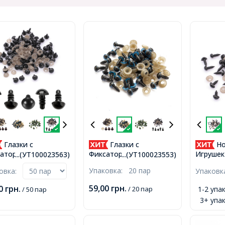
Глазки с
Глазки с
Но
атором и
Фиксатором и
Игрушек
...(УТ100023563)
...(УТ100023553)
том, для Игрушек
Штифтом, для Игрушек,
Черный,
Упаковка:
20 пар
ковка:
Упаков
лые, Черные, 8мм,
Круглые, Голубой, 8мм,
3мм,
59,00
грн.
00
грн.
/ 20 пар
1-2 упак
/ 50 пар
3+ упак