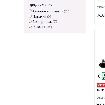
Штиф
Продвижение
Упа
Круг
Акционные товары
(275)
8мм,
76,
Новинки
(5)
Топ продаж
(79)
Миксы
(153)
Штиф
Круг
Упа