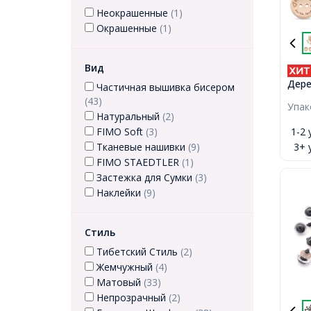
Неокрашенные
(1)
Окрашенные
(1)
Вид
Дере
Частичная вышивка бисером
отве
(43)
Упа
слов
Натуральный
(2)
Hand
1-2 
FIMO Soft
(3)
Беже
3+ 
Тканевые нашивки
(9)
20x4
FIMO STAEDTLER
(1)
2мм,
Застежка для Сумки
(3)
Наклейки
(9)
Стиль
Тибетский Стиль
(2)
Жемчужный
(4)
Матовый
(33)
Непрозрачный
(2)