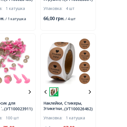
з Крафт-Бумаги
Черный, 195-200х8мм,
ка:
1 катушка
Упаковка:
4 шт
ковки,
етный, 25мм,
рн.
66,00
грн.
/ 1 катушка
/ 4 шт
улон,
сик для
Наклейки, Стикеры,
Этикетки, Подарочные
 Треугольный,
...(УТ100023911)
...(УТ100026462)
Бирки из Крафт-Бумаги
, 6х8мм, Штифт
ка:
100 шт
Упаковка:
1 катушка
для Упаковки,
Древесный, 25мм,