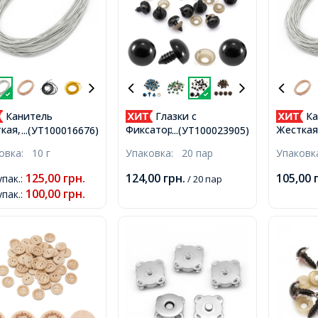
Канитель
Глазки с
Ка
кая, Цвет: Серебро,
Фиксатором и Штифтом
Жесткая
...(УТ100016676)
...(УТ100023905)
етр 1мм, отрезки
для Игрушек, Круглые,
Диаметр
ковка:
10 г
Упаковка:
20 пар
Упаков
енее 8 см, около
Черные, 16мм,
отрезки 
м/10г,
около 1
125,00
грн.
124,00
грн.
105,00
упак.
:
/ 20 пар
100,00
грн.
упак.
: