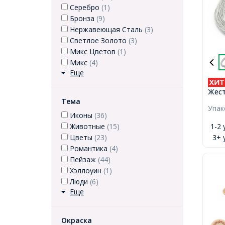
Серебро
(1)
Бронза
(9)
Нержавеющая Сталь
(3)
Светлое Золото
(3)
Микс Цветов
(1)
Микс
(4)
Еще
Жест
Диам
Тема
Упа
не м
Иконы
(36)
250с
1-2 
Животные
(15)
3+ 
Цветы
(23)
Романтика
(4)
Пейзаж
(44)
Хэллоуин
(1)
Люди
(6)
Еще
Окраска