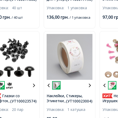
Пушистая, Красная,
Бирки и
том, для Игрушек,
ковка:
40 шт
Упаковка:
1 упаковка
Упаков
300х5мм, 100шт/упак,
для Упа
лые, Коричневый,
Разноцв
00
грн.
136,00
грн.
97,00
г
/ 40 шт
/ 1 упаковка
500шт/р
Глазки со
Наклейки, Стикеры,
Но
Этикетки, Подарочные
том, для Игрушек,
Игрушек
...(УТ100023574)
...(УТ100023004)
Бирки из Крафт-Бумаги
лые, Черный, 14мм,
Розовый
ковка:
20 пар
Упаковка:
1 катушка
Упаков
для Упаковки,
3мм,
Разноцветный, 25мм,