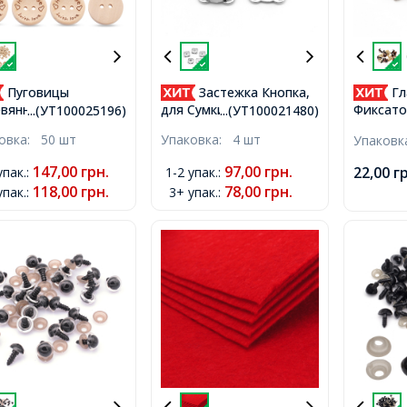
Пуговицы
Застежка Кнопка,
Гл
вянные, 2-
для Сумки/Кошелька,
Фиксато
...(УТ100025196)
...(УТ100021480)
рстия, Круглые, со
Железо, Платина,
Штифтом
ковка:
50 шт
Упаковка:
4 шт
Упаков
ами Ручная работа,
19x19x7мм, Отверстие
Круглые
made, Цвет:
1.5х2мм,
10мм,
147,00
грн.
97,00
грн.
22,00
г
упак.
:
1-2 упак.
:
вый, Размер:
118,00
грн.
78,00
грн.
упак.
:
3+ упак.
:
мм, Отверстие: