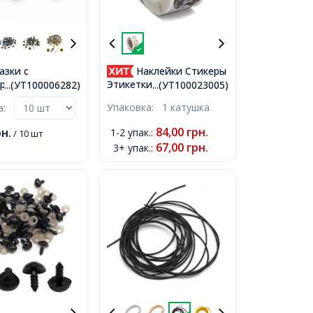
азки с
Наклейки Стикеры
ром и
Этикетки Подарочные
...(УТ100006282)
...(УТ100023005)
, для Игрушек,
Бирки из Крафт-Бумаги,
Упаковка:
1 катушка
ка:
, Коричневые,
Разноцветный, 25мм,
500шт/рулон,
84,00
грн.
рн.
1-2 упак.
:
/ 10 шт
67,00
грн.
3+ упак.
: