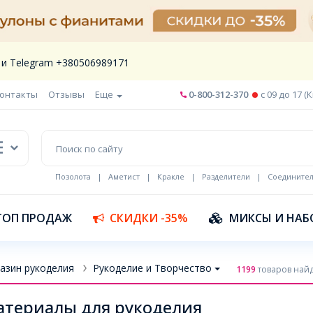
 и Telegram +380506989171
онтакты
Отзывы
Еще
0-800-312-370
c 09 до 17 (
Позолота
|
Аметист
|
Кракле
|
Разделители
|
Соедините
Шнур кожа
ТОП ПРОДАЖ
СКИДКИ -35%
МИКСЫ И НАБ
азин рукоделия
Рукоделие и Творчество
1199
товаров най
териалы для рукоделия