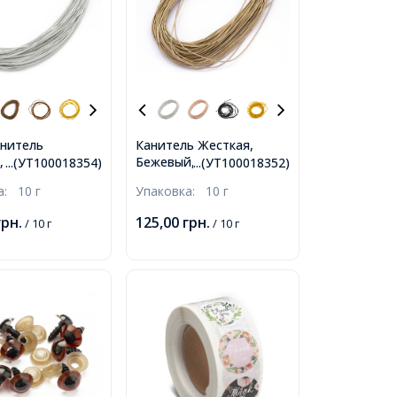
нитель
Канитель Жесткая,
Бежевый, 1мм, отрезки
, Цвет: Серебро,
...(УТ100018354)
...(УТ100018352)
не менее 8 см, около
 1.25мм,
ка:
10 г
Упаковка:
10 г
250см/10г,
не менее 8 см,
80см/10г,
грн.
125,00
грн.
/ 10 г
/ 10 г