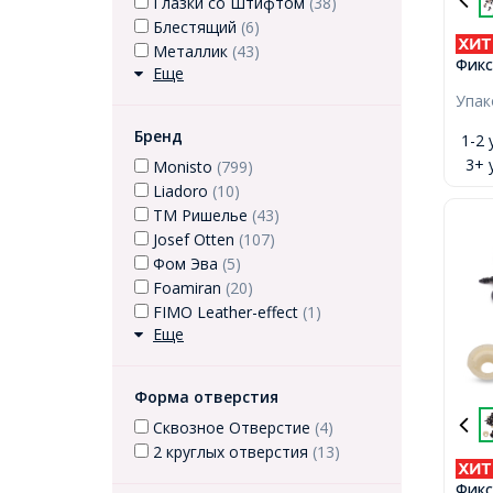
Глазки со Штифтом
(38)
Блестящий
(6)
Металлик
(43)
Фикс
Еще
Штиф
Упа
Круг
Проз
Бренд
1-2 
12мм
3+ 
Monisto
(799)
Liadoro
(10)
ТМ Ришелье
(43)
Josef Otten
(107)
Фом Эва
(5)
Foamiran
(20)
FIMO Leather-effect
(1)
Еще
Форма отверстия
Сквозное Отверстие
(4)
2 круглых отверстия
(13)
Фикс