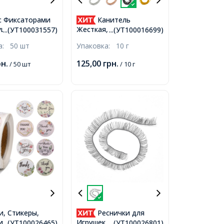
с Фиксаторами
Канитель
ушек,
Жесткая, Черная, 1мм,
...(УТ100031557)
...(УТ100016699)
овые, Черные,
около 2.5м/10г,
ка:
50 шт
Упаковка:
10 г
м, Штифт 5-6мм,
рн.
125,00
грн.
/ 50 шт
/ 10 г
и, Стикеры,
Реснички для
и, Подарочные
Игрушек, Волокно, Цвет:
...(УТ100026465)
...(УТ100026801)