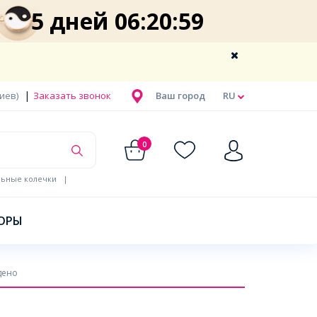
5 дней 06:20:57
|
Киев)
Заказать звонок
Ваш город
RU
0
льные колечки
|
ОРЫ
дено