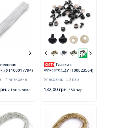
нельная
Глазки с
ка для
Фиксатором и Штифтом
...(УТ100017794)
...(УТ100023564)
ия Мягкая
для Игрушек Круглые,
ка:
1 упаковка
Упаковка:
50 пар
я, Белая,
Черные, 12мм,
, 100шт/упак,
грн.
132,00
грн.
/ 1 упаковка
/ 50 пар