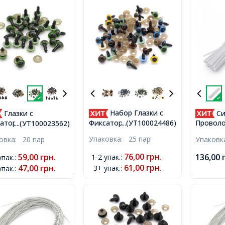
Набор Глазки с
Глазки с
Си
Фиксатором и
атором и
Проволо
...(УТ100024486)
...(УТ100023562)
Штифтом, для Игрушек,
том, для Игрушек,
Рукодел
Упаковка:
25 пар
ковка:
20 пар
Упаков
Круглые, Микс, 10мм,
лые, Зеленый, 8мм,
Пушиста
300х5мм
76,00
грн.
59,00
грн.
136,00
1-2 упак.
:
упак.
:
61,00
грн.
47,00
грн.
3+ упак.
:
упак.
: