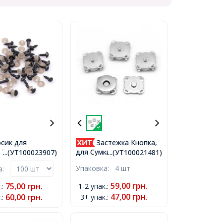
сик для
Застежка Кнопка,
 Треугольный,
для Сумки/Кошелька,
...(УТ100023907)
...(УТ100021481)
 6х8мм, Штифт
Железо, Размер:
Упаковка:
4 шт
ка:
15x15x6.5мм, Цвет:
Платина, Отв 2х1мм,
59,00
грн.
75,00
грн.
1-2 упак.
:
.
:
47,00
грн.
60,00
грн.
3+ упак.
:
.
: