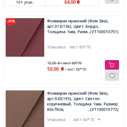
64,00
10+ упак.
₴
Фоамиран иранский (Фом Эва),
-30%
арт.013(136), Цвет: Бордо,
Толщина: 1мм, Размер: 60х70cм,
...(УТ100010751)
Упаковка:
лист 60*70
72,00
/ лист 60*70
₴
50,00
₴
/ лист 60*70
Фоамиран иранский (Фом Эва),
арт.020(193), Цвет: Светло-
коричневый, Толщина: 1мм, Размер:
60х70cм,
...(УТ100010772)
Упаковка: