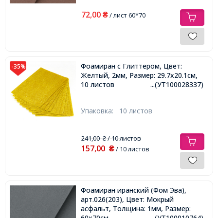
72,00
₴
/ лист 60*70
Фоамиран с Глиттером, Цвет:
-35%
Желтый, 2мм, Размер: 29.7x20.1см,
10 листов
...(УТ100028337)
Упаковка:
10 листов
241,00
/ 10 листов
₴
157,00
₴
/ 10 листов
Фоамиран иранский (Фом Эва),
арт.026(203), Цвет: Мокрый
асфальт, Толщина: 1мм, Размер:
60х70cм,
...(УТ100010764)