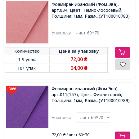
Фоамиран иранский (Фом Эва),
арт.034, Цвет: Темно-лососевый,
Толщина: 1мм, Размер: 60х70cм,
...(УТ100010783)
Упаковка:
лист 60*70
Количество
Цена за
упаковку
72,00
1-9 упак.
₴
64,00
10+ упак.
₴
Фоамиран иранский (Фом Эва),
-30%
арт.011(157), Цвет: Фиолетовый,
Толщина: 1мм, Размер: 60х70cм,
...(УТ100010789)
Упаковка:
72,00
/ лист 60*70
₴