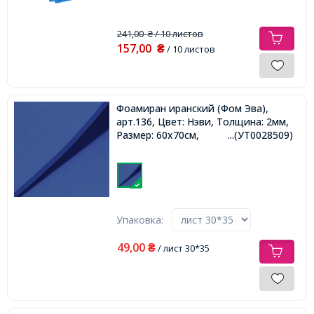
241,00
/ 10 листов
₴
157,00
₴
/ 10 листов
Фоамиран иранский (Фом Эва),
арт.136, Цвет: Нэви, Толщина: 2мм,
Размер: 60х70cм,
...(УТ0028509)
Упаковка:
49,00
₴
/ лист 30*35