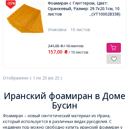
Фоамиран с Глиттером, Цвет:
-35%
Оранжевый, Размер: 29.7x20.1см, 10
листов
...(УТ100028338)
Упаковка:
10 листов
241,00
/ 10 листов
₴
157,00
₴
/ 10 листов
Отображено с
1
по
25
(из
25
)
Иранский фоамиран в Доме
Бусин
Фоамиран – новый синтетический материал из Ирана,
который используется в различных видах рукоделия. С
недавних пор можно свободно купить иранский фоамиран у