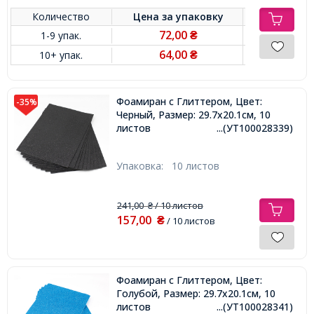
Количество
Цена за
упаковку
72,00
1-9 упак.
₴
64,00
10+ упак.
₴
Фоамиран с Глиттером, Цвет:
-35%
Черный, Размер: 29.7x20.1см, 10
листов
...(УТ100028339)
Упаковка:
10 листов
241,00
/ 10 листов
₴
157,00
₴
/ 10 листов
Фоамиран с Глиттером, Цвет:
Голубой, Размер: 29.7x20.1см, 10
листов
...(УТ100028341)