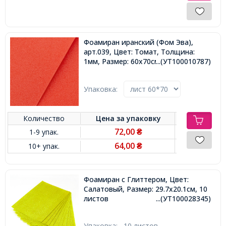
Фоамиран иранский (Фом Эва),
арт.039, Цвет: Томат, Толщина:
1мм, Размер: 60х70cм,
...(УТ100010787)
Упаковка:
Количество
Цена за
упаковку
72,00
1-9 упак.
₴
64,00
10+ упак.
₴
Фоамиран с Глиттером, Цвет:
Салатовый, Размер: 29.7x20.1см, 10
листов
...(УТ100028345)
Упаковка:
10 листов