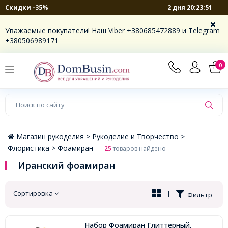
2 дня 20:23:50
Скидки -35%
×
Уважаемые покупатели! Наш Viber +380685472889 и Telegram
+380506989171
0
Магазин рукоделия >
Рукоделие и Творчество >
Флористика >
Фоамиран
25
товаров найдено
Иранский фоамиран
Сортировка
|
Фильтр
Набор Фоамиран Глиттерный,