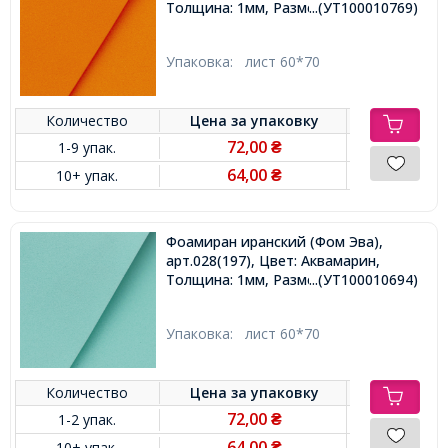
Толщина: 1мм, Размер: 60х70cм,
...(УТ100010769)
Упаковка:
лист 60*70
Количество
Цена за
упаковку
72,00
1-9 упак.
₴
64,00
10+ упак.
₴
Фоамиран иранский (Фом Эва),
арт.028(197), Цвет: Аквамарин,
Толщина: 1мм, Размер: 60х70cм,
...(УТ100010694)
Упаковка:
лист 60*70
Количество
Цена за
упаковку
72,00
1-2 упак.
₴
64,00
10+ упак.
₴