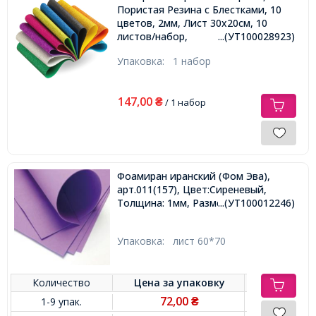
Пористая Резина с Блестками, 10
цветов, 2мм, Лист 30x20см, 10
листов/набор,
...(УТ100028923)
Упаковка:
1 набор
147,00
₴
/ 1 набор
Фоамиран иранский (Фом Эва),
арт.011(157), Цвет:Сиреневый,
Толщина: 1мм, Размер: 60х70cм,
...(УТ100012246)
Упаковка:
лист 60*70
Количество
Цена за
упаковку
72,00
1-9 упак.
₴