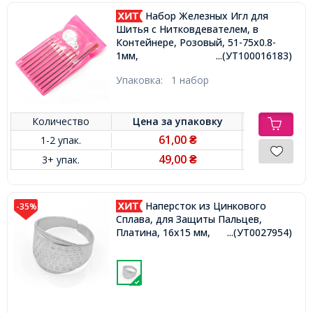
Набор Железных Игл для
Шитья с Нитковдевателем, в
Контейнере, Розовый, 51-75x0.8-
1мм,
...(УТ100016183)
Упаковка:
1 набор
Количество
Цена за
упаковку
61,00
1-2 упак.
₴
49,00
3+ упак.
₴
Наперсток из Цинкового
-35%
Сплава, для Защиты Пальцев,
Платина, 16х15 мм,
...(УТ0027954)