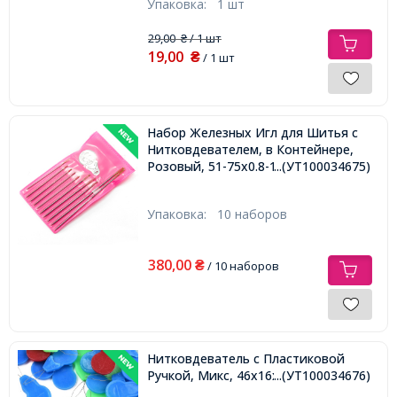
Упаковка:
1 шт
29,00
/ 1 шт
₴
19,00
₴
/ 1 шт
Набор Железных Игл для Шитья с
Нитковдевателем, в Контейнере,
Розовый, 51-75x0.8-1мм, 10наборов
...(УТ100034675)
Упаковка:
10 наборов
380,00
₴
/ 10 наборов
Нитковдеватель с Пластиковой
Ручкой, Микс, 46x16x3мм,
...(УТ100034676)