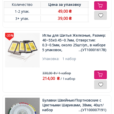
Количество
Цена за
упаковку
49,00
1-2 упак.
₴
39,00
3+ упак.
₴
Иглы для Шитья Железные, Размер:
-35%
40~55x0.45~0.7мм, Отверстие:
0.3~0.5мм, около 25шт/уп., в наборе
5 упаковок,
...(УТ100016178)
Упаковка:
1 набор
330,00
/ 1 набор
₴
214,00
₴
/ 1 набор
Булавки Швейные/Портновские с
Цветными Шариками, 38мм, 40шт/
набор
...(УТ100007191)