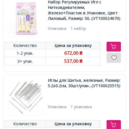
Набор Регулируемых Игл с
Нитковдевателем,
Железо+Пластик в Упаковке, Цвет:
Лиловый, Размер: 50-185мм, 3 иглы
...(УТ100024670)
и 2 нитковдевателя,
Упаковка:
1 набор
Количество
Цена за
упаковку
672,00
1-2 упак.
₴
537,00
3+ упак.
₴
Иглы для Шитья, железные, Размер:
5.2x0.2см, 30шт/упаковка,
...(УТ100025515)
Упаковка:
1 упаковка
Количество
Цена за
упаковку