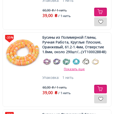
Упаковка:
1 нить
60,00
/ 1 нить
₴
39,00
₴
/ 1 нить
Бусины из Полимерной Глины,
-35%
Ручная Работа, Круглые Плоские,
Оранжевый, 61.2-1.4мм, Отверстие
1.8мм, около 290шт/38см/нить
...(УТ100028848)
Показать еще
Упаковка:
1 нить
60,00
/ 1 нить
₴
39,00
₴
/ 1 нить