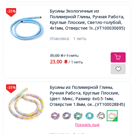
Бусины Экологичные из
-35%
Полимерной Глины, Ручная Работа,
Круглые Плоские, Светло-голубой,
4х1мм, Отверстие 1мм, Около
...(УТ100030695)
375шт/43см/нить
Упаковка:
1 нить
35,00
/ 1 нить
₴
23,00
₴
/ 1 нить
Бусины из Полимерной Глины,
-35%
Ручная Работа, Круглые Плоские,
Цвет: Микс, Размер: 6x0.5-1мм,
Отверстие 1.8мм, около
...(УТ100028845)
290шт/38см/нить,
Показать еще