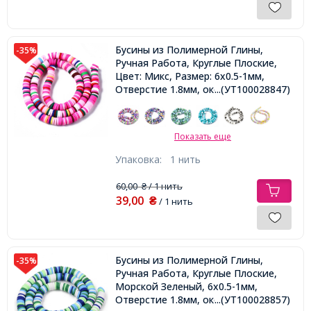
Бусины из Полимерной Глины,
-35%
Ручная Работа, Круглые Плоские,
Цвет: Микс, Размер: 6x0.5-1мм,
Отверстие 1.8мм, около
...(УТ100028847)
290шт/38см/нить,
Показать еще
Упаковка:
1 нить
60,00
/ 1 нить
₴
39,00
₴
/ 1 нить
Бусины из Полимерной Глины,
-35%
Ручная Работа, Круглые Плоские,
Морской Зеленый, 6x0.5-1мм,
Отверстие 1.8мм, около
...(УТ100028857)