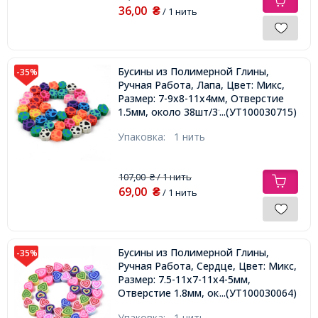
36,00
₴
/ 1 нить
Бусины из Полимерной Глины,
-35%
Ручная Работа, Лапа, Цвет: Микс,
Размер: 7-9х8-11х4мм, Отверстие
1.5мм, около 38шт/31см/нить,
...(УТ100030715)
Упаковка:
1 нить
107,00
/ 1 нить
₴
69,00
₴
/ 1 нить
Бусины из Полимерной Глины,
-35%
Ручная Работа, Сердце, Цвет: Микс,
Размер: 7.5-11х7-11х4-5мм,
Отверстие 1.8мм, около 38шт/32см/
...(УТ100030064)
нить,
Упаковка:
1 нить