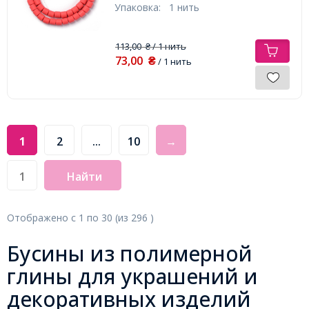
Упаковка:
1 нить
113,00
/ 1 нить
₴
73,00
₴
/ 1 нить
1
2
...
10
→
Найти
Отображено с
1
по
30
(из
296
)
Бусины из полимерной
глины для украшений и
декоративных изделий