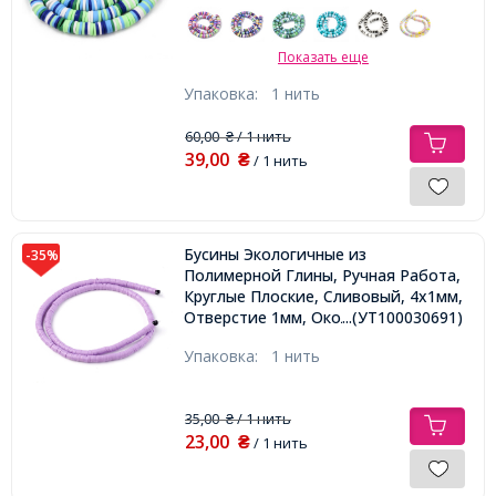
290шт/38см/нить
Показать еще
Упаковка:
1 нить
60,00
/ 1 нить
₴
39,00
₴
/ 1 нить
Бусины Экологичные из
-35%
Полимерной Глины, Ручная Работа,
Круглые Плоские, Сливовый, 4х1мм,
Отверстие 1мм, Около 380шт/43см/
...(УТ100030691)
нить
Упаковка:
1 нить
35,00
/ 1 нить
₴
23,00
₴
/ 1 нить