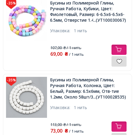
Бусины из Полимерной Глины,
-35%
Ручная Работа, Кубики, Цвет:
Фиолетовый, Размер: 6-6.5х6-6.5х6-
6.5мм, Отверстие 1.4мм, около
...(УТ100030067)
58шт/38.5см/нить,
Упаковка:
1 нить
107,00
/ 1 нить
₴
69,00
₴
/ 1 нить
Бусины из Полимерной Глины,
-35%
Ручная Работа, Колонка, Цвет:
Белый, Размер: 6.5х6мм, Отв-тие
1.2мм, Около 58шт/38см/нить,
...(УТ100028535)
Упаковка:
1 нить
113,00
/ 1 нить
₴
73,00
₴
/ 1 нить