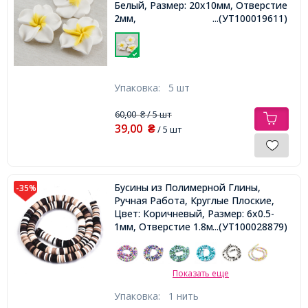
Белый, Размер: 20х10мм, Отверстие
2мм,
...(УТ100019611)
Упаковка:
5 шт
60,00
/ 5 шт
₴
39,00
₴
/ 5 шт
Бусины из Полимерной Глины,
-35%
Ручная Работа, Круглые Плоские,
Цвет: Коричневый, Размер: 6x0.5-
1мм, Отверстие 1.8мм, около
...(УТ100028879)
290/38см/нить,
Показать еще
Упаковка:
1 нить