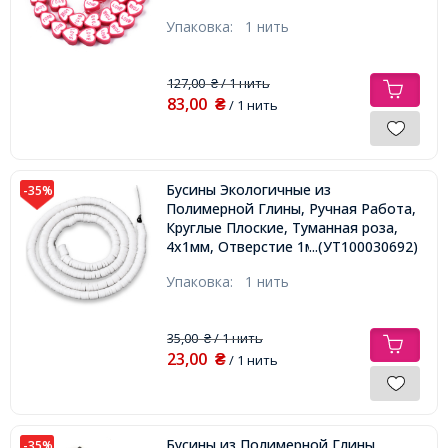
38шт/35см/нить,
Упаковка:
1 нить
127,00
/ 1 нить
₴
83,00
₴
/ 1 нить
Бусины Экологичные из
-35%
Полимерной Глины, Ручная Работа,
Круглые Плоские, Туманная роза,
4х1мм, Отверстие 1мм, Около
...(УТ100030692)
380шт/43см/нить
Упаковка:
1 нить
35,00
/ 1 нить
₴
23,00
₴
/ 1 нить
Бусины из Полимерной Глины
-35%