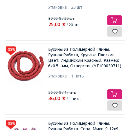
Упаковка:
20 шт
39,00
/ 20 шт
₴
25,00
₴
/ 20 шт
Бусины из Полимерной Глины,
-35%
Ручная Работа, Круглые Плоские,
Цвет: Индийский Красный, Размер:
6x0.5-1мм, Отверстие 1.8мм, около
...(УТ100030711)
290шт/38см/нить,
Упаковка:
1 нить
56,00
/ 1 нить
₴
36,00
₴
/ 1 нить
Бусины из Полимерной Глины,
-35%
Ручная Работа, Сова, Микс, 9-12х9-