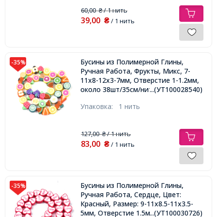
60,00
/ 1 нить
₴
39,00
₴
/ 1 нить
Бусины из Полимерной Глины,
-35%
Ручная Работа, Фрукты, Микс, 7-
11х8-12х3-7мм, Отверстие 1-1.2мм,
около 38шт/35см/нить,
...(УТ100028540)
Упаковка:
1 нить
127,00
/ 1 нить
₴
83,00
₴
/ 1 нить
Бусины из Полимерной Глины,
-35%
Ручная Работа, Сердце, Цвет:
Красный, Размер: 9-11х8.5-11х3.5-
5мм, Отверстие 1.5мм, около
...(УТ100030726)