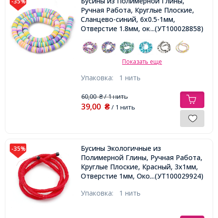
Бусины из Полимерной Глины,
-35%
Ручная Работа, Круглые Плоские,
Сланцево-синий, 6x0.5-1мм,
Отверстие 1.8мм, около
...(УТ100028858)
290шт/38см/нить
Показать еще
Упаковка:
1 нить
60,00
/ 1 нить
₴
39,00
₴
/ 1 нить
Бусины Экологичные из
-35%
Полимерной Глины, Ручная Работа,
Круглые Плоские, Красный, 3х1мм,
Отверстие 1мм, Около 375шт/40см/
...(УТ100029924)
нить
Упаковка:
1 нить