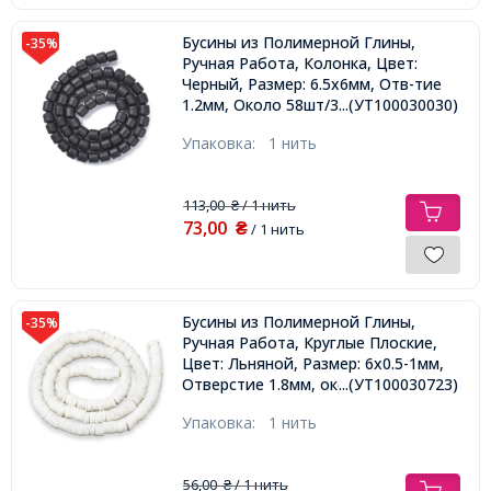
Бусины из Полимерной Глины,
-35%
Ручная Работа, Колонка, Цвет:
Черный, Размер: 6.5х6мм, Отв-тие
1.2мм, Около 58шт/38см/нить,
...(УТ100030030)
Упаковка:
1 нить
113,00
/ 1 нить
₴
73,00
₴
/ 1 нить
Бусины из Полимерной Глины,
-35%
Ручная Работа, Круглые Плоские,
Цвет: Льняной, Размер: 6x0.5-1мм,
Отверстие 1.8мм, около
...(УТ100030723)
290шт/38см/нить,
Упаковка:
1 нить
56,00
/ 1 нить
₴