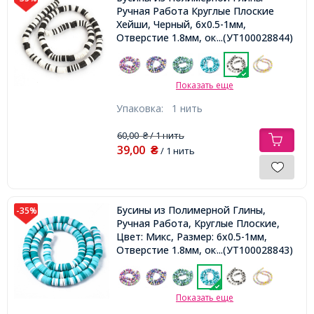
Ручная Работа Круглые Плоские
Хейши, Черный, 6x0.5-1мм,
Отверстие 1.8мм, около
...(УТ100028844)
290шт/38см/нить,
Показать еще
Упаковка:
1 нить
60,00
/ 1 нить
₴
39,00
₴
/ 1 нить
Бусины из Полимерной Глины,
-35%
Ручная Работа, Круглые Плоские,
Цвет: Микс, Размер: 6x0.5-1мм,
Отверстие 1.8мм, около
...(УТ100028843)
290шт/38см/нить,
Показать еще