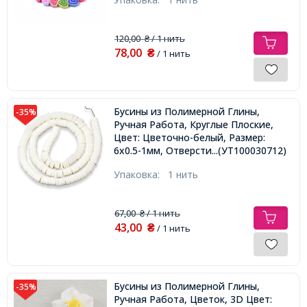
120,00
/ 1 нить
₴
78,00
₴
/ 1 нить
Бусины из Полимерной Глины,
-35%
Ручная Работа, Круглые Плоские,
Цвет: Цветочно-белый, Размер:
6x0.5-1мм, Отверстие 1.8мм, около
...(УТ100030712)
290шт/38см/нить,
Упаковка:
1 нить
67,00
/ 1 нить
₴
43,00
₴
/ 1 нить
Бусины из Полимерной Глины,
-35%
Ручная Работа, Цветок, 3D Цвет: