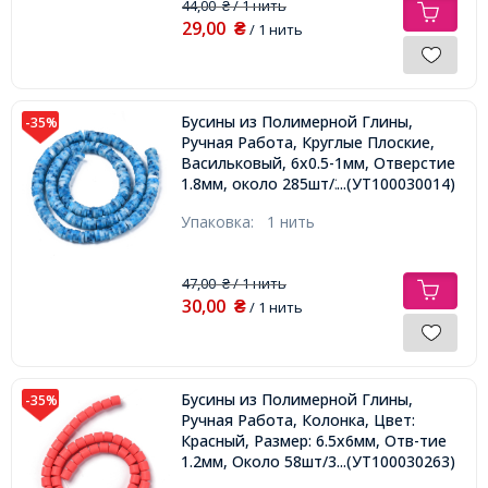
44,00
/ 1 нить
₴
29,00
₴
/ 1 нить
Бусины из Полимерной Глины,
-35%
Ручная Работа, Круглые Плоские,
Васильковый, 6x0.5-1мм, Отверстие
1.8мм, около 285шт/36см/нить,
...(УТ100030014)
Упаковка:
1 нить
47,00
/ 1 нить
₴
30,00
₴
/ 1 нить
Бусины из Полимерной Глины,
-35%
Ручная Работа, Колонка, Цвет:
Красный, Размер: 6.5х6мм, Отв-тие
1.2мм, Около 58шт/38см/нить,
...(УТ100030263)