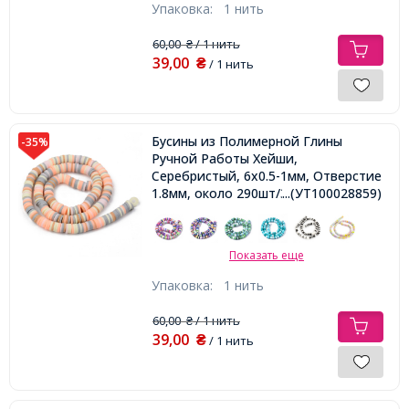
Упаковка:
1 нить
60,00
/ 1 нить
₴
39,00
₴
/ 1 нить
Бусины из Полимерной Глины
-35%
Ручной Работы Хейши,
Серебристый, 6x0.5-1мм, Отверстие
1.8мм, около 290шт/38см/нить,
...(УТ100028859)
Показать еще
Упаковка:
1 нить
60,00
/ 1 нить
₴
39,00
₴
/ 1 нить