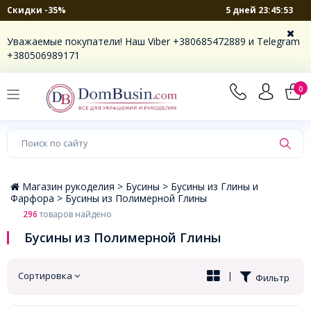
5 дней 23:45:52
Скидки -35%
×
Уважаемые покупатели! Наш Viber +380685472889 и Telegram
+380506989171
0
Магазин рукоделия >
Бусины >
Бусины из Глины и
Фарфора >
Бусины из Полимерной Глины
296
товаров найдено
Бусины из Полимерной Глины
Сортировка
|
Фильтр