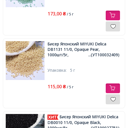
173,00
₴
/ 5 г
Бисер Японский MIYUKI Delica
DB1131 11/0, Opaque Pear,
1000шт/5г,
...(УТ100032409)
Упаковка:
5 г
115,00
₴
/ 5 г
Бисер Японский MIYUKI Delica
DB0010 11/0, Opaque Black,
1000шт/5г,
...(УТ100027751)