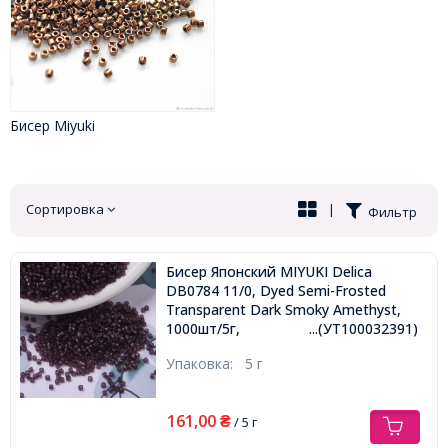
Бисер Miyuki
Сортировка
|
Фильтр
Бисер Японский MIYUKI Delica
DB0784 11/0, Dyed Semi-Frosted
Transparent Dark Smoky Amethyst,
1000шт/5г,
...(УТ100032391)
Упаковка:
5 г
161,00
₴
/ 5 г