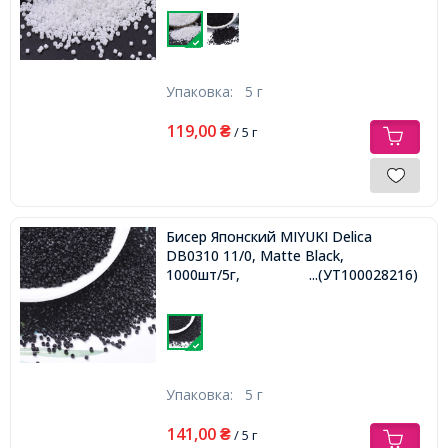
Упаковка:
5 г
119,00
₴
/ 5 г
Бисер Японский MIYUKI Delica
DB0310 11/0, Matte Black,
1000шт/5г,
...(УТ100028216)
Упаковка:
5 г
141,00
₴
/ 5 г