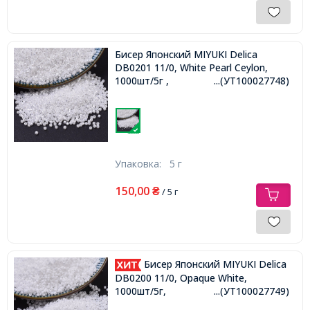
Бисер Японский MIYUKI Delica
DB0201 11/0, White Pearl Ceylon,
1000шт/5г ,
...(УТ100027748)
Упаковка:
5 г
150,00
₴
/ 5 г
Бисер Японский MIYUKI Delica
DB0200 11/0, Opaque White,
1000шт/5г,
...(УТ100027749)