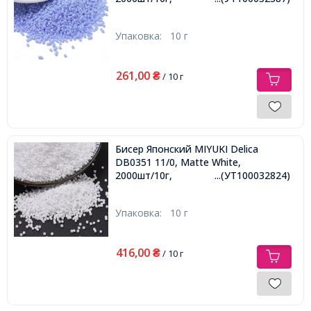
Упаковка:
10 г
261,00
₴
/ 10 г
Бисер Японский MIYUKI Delica
DB0351 11/0, Matte White,
2000шт/10г,
...(УТ100032824)
Упаковка:
10 г
416,00
₴
/ 10 г