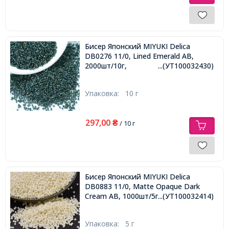
Бисер Японский MIYUKI Delica
DB0276 11/0, Lined Emerald AB,
2000шт/10г,
...(УТ100032430)
Упаковка:
10 г
297,00
₴
/ 10 г
Бисер Японский MIYUKI Delica
DB0883 11/0, Matte Opaque Dark
Cream AB, 1000шт/5г,
...(УТ100032414)
Упаковка:
5 г