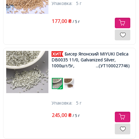
Упаковка:
5 г
177,00
₴
/ 5 г
Бисер Японский MIYUKI Delica
DB0035 11/0, Galvanized Silver,
1000шт/5г,
...(УТ100027746)
Упаковка:
5 г
245,00
₴
/ 5 г