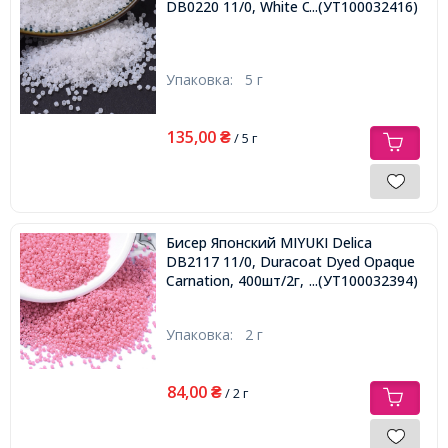
DB0220 11/0, White Opal, 1000шт/5г,
...(УТ100032416)
Упаковка:
5 г
135,00
₴
/ 5 г
Бисер Японский MIYUKI Delica
DB2117 11/0, Duracoat Dyed Opaque
Carnation, 400шт/2г,
...(УТ100032394)
Упаковка:
2 г
84,00
₴
/ 2 г