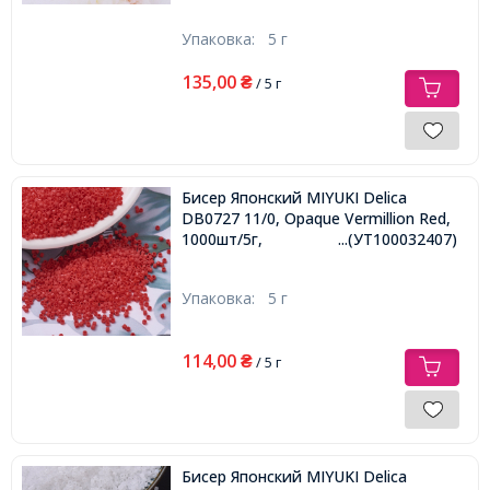
Упаковка:
5 г
135,00
₴
/ 5 г
Бисер Японский MIYUKI Delica
DB0727 11/0, Opaque Vermillion Red,
1000шт/5г,
...(УТ100032407)
Упаковка:
5 г
114,00
₴
/ 5 г
Бисер Японский MIYUKI Delica