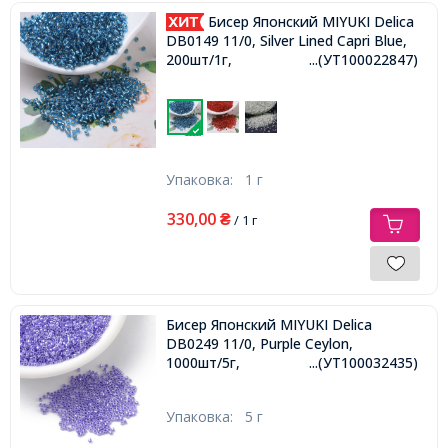
Бисер Японский MIYUKI Delica
DB0149 11/0, Silver Lined Capri Blue,
200шт/1г,
...(УТ100022847)
Упаковка:
1 г
330,00
₴
/ 1 г
Бисер Японский MIYUKI Delica
DB0249 11/0, Purple Ceylon,
1000шт/5г,
...(УТ100032435)
Упаковка:
5 г