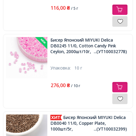
116,00
₴
/ 5 г
Бисер Японский MIYUKI Delica
DB0245 11/0, Cotton Candy Pink
Ceylon, 2000шт/10г,
...(УТ100032778)
Упаковка:
10 г
276,00
₴
/ 10 г
Бисер Японский MIYUKI Delica
DB0040 11/0, Copper Plate,
1000шт/5г,
...(УТ100032399)