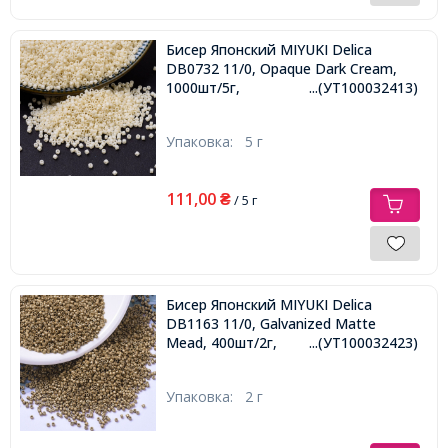
Бисер Японский MIYUKI Delica
DB0732 11/0, Opaque Dark Cream,
1000шт/5г,
...(УТ100032413)
Упаковка:
5 г
111,00
₴
/ 5 г
Бисер Японский MIYUKI Delica
DB1163 11/0, Galvanized Matte
Mead, 400шт/2г,
...(УТ100032423)
Упаковка:
2 г