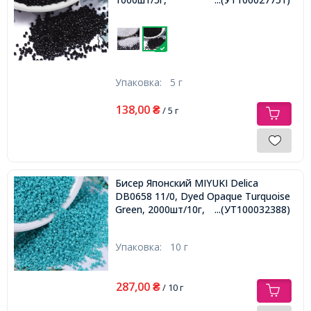
Упаковка:
5 г
138,00
₴
/ 5 г
Бисер Японский MIYUKI Delica
DB0658 11/0, Dyed Opaque Turquoise
Green, 2000шт/10г,
...(УТ100032388)
Упаковка:
10 г
287,00
₴
/ 10 г