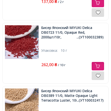
137,00
₴
/ 2 г
Бисер Японский MIYUKI Delica
DB0723 11/0, Opaque Red,
2000шт/10г,
...(УТ100032389)
Упаковка:
10 г
262,00
₴
/ 10 г
Бисер Японский MIYUKI Delica
DB0389 11/0, Matte Opaque Light
Terracotta Luster, 1000шт/5г,
...(УТ100032417)