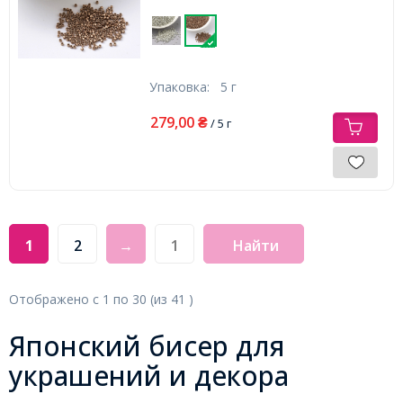
Упаковка:
5 г
279,00
₴
/ 5 г
1
2
→
Найти
Отображено с
1
по
30
(из
41
)
Японский бисер для
украшений и декора