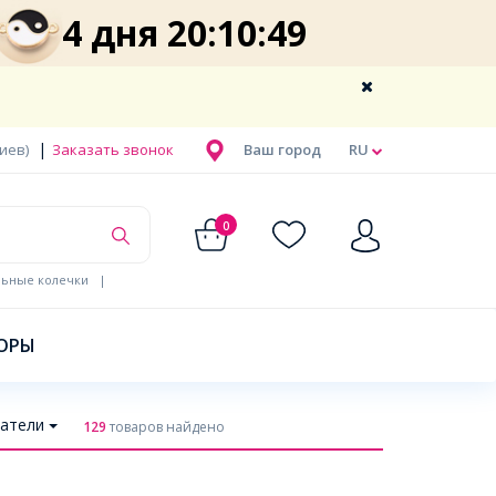
4 дня 20:10:48
|
Киев)
Заказать звонок
Ваш город
RU
0
льные колечки
|
ОРЫ
атели
129
товаров найдено