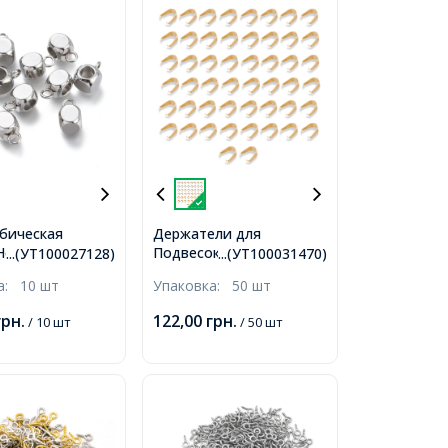
убическая
Держатели для
 Нержавеющая
Подвесок, Кулонов
...(УТ100027128)
...(УТ100031470)
.5х5х5мм,
Нержавеющая Сталь,
ка:
10 шт
Упаковка:
50 шт
: 1.6мм,
Покрытие Золото 18К,
ний Диаметр
7х6.5х3мм, Пин 0.5мм,
грн.
122,00
грн.
/ 10 шт
/ 50 шт