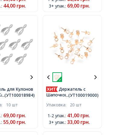
44,00
грн.
69,00
грн.
.
:
3+ упак.
:
ль для Кулонов
Держатель с
Класс АА,
Шапочкой под Бусину с
...(УТ100018984)
...(УТ100019000)
, 11x6x3.6мм,
Полуотверстием,
ка:
10 шт
Упаковка:
20 шт
ие 2мм, Пин
Латунь, Светлое
Золото, 7х3мм, Пин
69,00
грн.
41,00
грн.
.
:
1-2 упак.
:
0.6мм, Отверстие 1.5мм,
55,00
грн.
33,00
грн.
.
:
3+ упак.
: