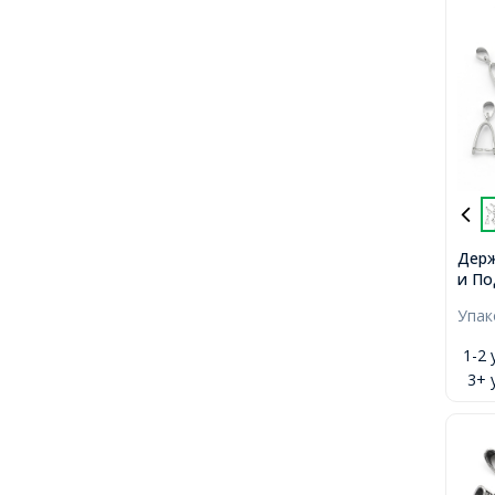
Держ
и По
Плат
Упа
Отве
1-2 
3+ 