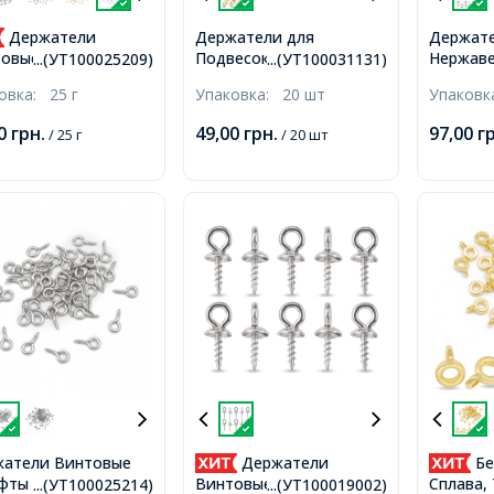
Держатели
Держатели для
Держат
Подвесок,
Нержав
овые штифты с
...(УТ100025209)
...(УТ100031131)
Нержавеющая Сталь,
Винтов
ей, для Бусин с
ковка:
25 г
Упаковка:
20 шт
Упаков
Позолота 18К,
Петлей 
отверстием,
6x3x2.2мм, Внутр.
Полуотв
зо, Серебро,
00
грн.
49,00
грн.
97,00
г
/ 25 г
/ 20 шт
5.5x2.5мм,
9x5x1мм
1мм, Отв. 2мм,
2.5мм,
о 320шт/25г,
атели Винтовые
Держатели
Бе
ты с Петлей, для
Винтовые Штифты с
Сплава,
...(УТ100025214)
...(УТ100019002)