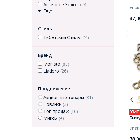
Буси
Античное Золото
(4)
Упа
Полу
Еще
Нерж
47,
8х4х
2мм,
Стиль
Тибетский Стиль
(24)
Бренд
Monisto
(80)
Liadoro
(26)
Продвижение
Акционные товары
(31)
Новинки
(3)
Топ продаж
(16)
Бижу
Миксы
(4)
Тибе
Упа
Брон
Внут
78,