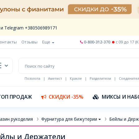
 и Telegram +380506989171
онтакты
Отзывы
Еще
0-800-312-370
c 09 до 17 (
Позолота
|
Аметист
|
Кракле
|
Разделители
|
Соедините
Шнур кожа
ТОП ПРОДАЖ
СКИДКИ -35%
МИКСЫ И НАБ
азин рукоделия
Фурнитура для бижутерии
Бейлы и Держ
йлы и Держатели