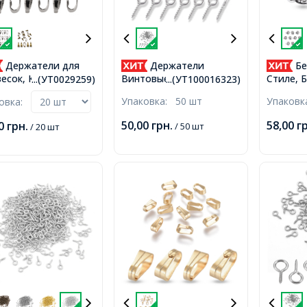
Держатели для
Держатели
Бе
есок, Кулонов
Винтовые Штифты с
Стиле, 
...(УТ0029259)
...(УТ100016323)
нь, Платина,
Петлей для Бусин с
сплав, Р
Упаковка:
50 шт
Упаков
ковка:
3мм,
Полуотверстием,
Антично
Нержавеющая Сталь,
11х6х7м
50,00
грн.
58,00
г
00
грн.
/ 50 шт
/ 20 шт
10x4x1мм, Отверстие
3мм и 4
2мм,