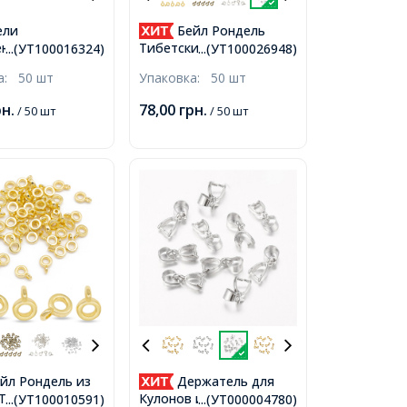
ели
Бейл Рондель
еющая Сталь
Тибетский Стиль
...(УТ100016324)
...(УТ100026948)
ые Штифты с
Бижутерный сплав,
ка:
50 шт
Упаковка:
50 шт
для Бусин с
Серебро, 6.5х2мм,
ерстием,
Внутренний Диаметр
рн.
78,00
грн.
/ 50 шт
/ 50 шт
, Отверстие
3мм, Отверстие 2мм,
йл Рондель из
Держатель для
 Тибетский
Кулонов и Подвесок
...(УТ100010591)
...(УТ000004780)