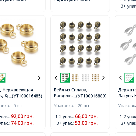
Диаметр 3мм,
 Отверстие 2мм,
3+ упак
Отверстие 2мм,
, Нержавеющая
Бейл из Сплава,
Держате
ь, Круглый, Золото,
Рондель, Бронза, 8х5мм,
Латунь 
...(УТ100016485)
...(УТ100016889)
х2мм, Отверстие
Внутренний Диаметр
Платина
ковка:
5 шт
Упаковка:
20 шт
Упаков
и 5мм,
5мм, Отверстие 2мм,
Отверст
1мм,
92,00
грн.
66,00
грн.
упак.
:
1-2 упак.
:
1-2 упак
74,00
грн.
53,00
грн.
упак.
:
3+ упак.
:
3+ упак