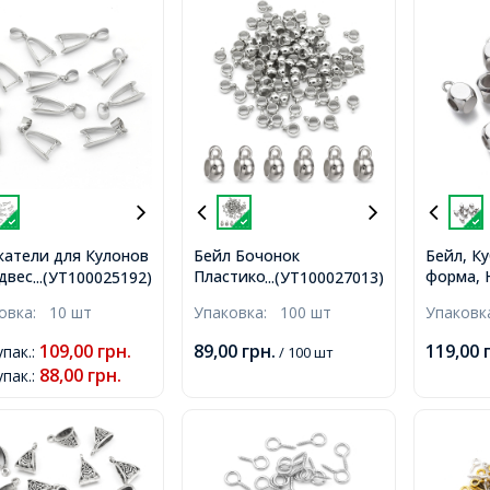
атели для Кулонов
Бейл Бочонок
Бейл, К
двесок Латунные,
Пластиковый,
форма,
...(УТ100025192)
...(УТ100027013)
ина, 19x10x4,
Тибетский Стиль, для
Сталь, 7
ковка:
10 шт
Упаковка:
100 шт
Упаков
рстие 4х5мм,
Кулонов и Подвесок,
Отверсти
Платина, 11х5х8мм,
Внутрен
109,00
грн.
89,00
грн.
119,00
упак.
:
/ 100 шт
Отверстие 1.5мм,
3мм,
88,00
грн.
упак.
: