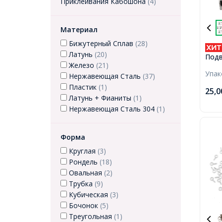
Приклеивания Кабошона
(4)
Материал
Бижутерный Сплав
(28)
Латунь
(20)
Подв
Железо
(21)
Лату
Упа
7х3х
Нержавеющая Сталь
(37)
Пластик
(1)
25,
Латунь + Фианиты
(1)
Нержавеющая Сталь 304
(1)
Форма
Круглая
(3)
Рондель
(18)
Овальная
(2)
Трубка
(9)
Кубическая
(3)
Бочонок
(5)
Треугольная
(1)