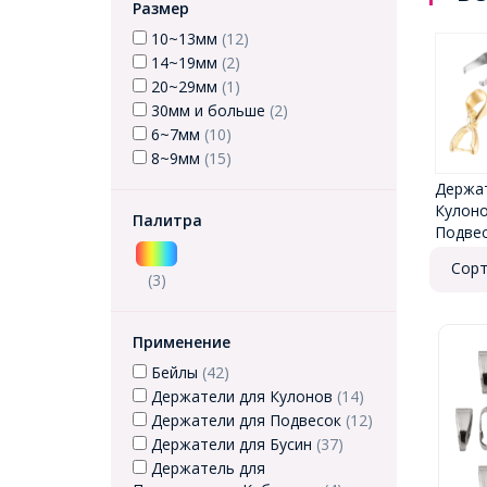
Размер
10~13мм
(12)
14~19мм
(2)
20~29мм
(1)
30мм и больше
(2)
6~7мм
(10)
8~9мм
(15)
Держат
Кулоно
Палитра
Подве
Сорт
(3)
Применение
Бейлы
(42)
Держатели для Кулонов
(14)
Держатели для Подвесок
(12)
Держатели для Бусин
(37)
Держатель для