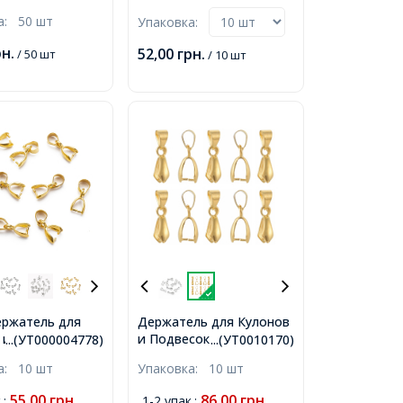
для Кулонов и
Латунные, Серебро,
ка:
50 шт
Упаковка:
к, Золото,
10x5.5x3мм, Отверстие
, Отверстие
3.5мм,
рн.
52,00
грн.
/ 50 шт
/ 10 шт
ржатель для
Держатель для Кулонов
и Подвесок Латунные,
 и Подвесок
...(УТ000004778)
...(УТ0010170)
Золото, 14x7х6мм,
е, Золото,
ка:
10 шт
Упаковка:
10 шт
Отверстие 4х6мм,
3мм, Отверстие
55,00
грн.
86,00
грн.
.
:
1-2 упак.
: