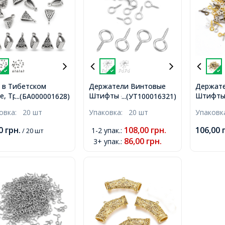
 в Тибетском
Держатели Винтовые
Держат
е, Треугольный,
Штифты с Петлей для
Штифты 
...(БА000001628)
...(УТ100016321)
терный сплав,
Бусин с
Бусин с
ковка:
20 шт
Упаковка:
20 шт
Упаков
чное Серебро,
Полуотверстием,
Полуотв
х10х7мм, Отверстие
Нержавеющая Сталь,
Железо,
00
грн.
108,00
грн.
106,00
1-2 упак.
:
/ 20 шт
17x9x2мм, Отверстие
10х4х1м
86,00
грн.
3+ упак.
:
5.5мм,
2мм, ок
265шт/2