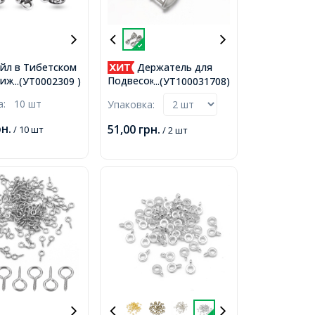
йл в Тибетском
Держатель для
Бижутерный
Подвесок, Кулонов
...(УТ0002309 )
...(УТ100031708)
ондель,
Латунь Филигранные,
ка:
10 шт
Упаковка:
е Серебро,
Платина, 13х8х5мм,
м, Отверстие
Отверстие 5x9мм и
рн.
51,00
грн.
/ 10 шт
/ 2 шт
мм,
7x4мм, Пин 1мм,