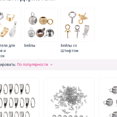
ели для
Бейлы
Бейлы со
в и
Штифтом
сок
ировать:
По популярности