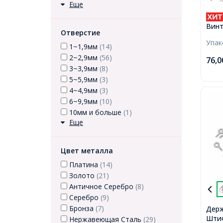
Еще
Винт
Отверстие
петл
Упа
Полу
1~1,9мм
(14)
Желе
2~2,9мм
(56)
76,
8х4х
3~3,9мм
(8)
Окол
5~5,9мм
(3)
4~4,9мм
(3)
6~9,9мм
(10)
10мм и больше
(1)
Еще
Цвет металла
Платина
(14)
Золото
(21)
Античное Серебро
(8)
Серебро
(9)
Бронза
(7)
Держ
Штиф
Нержавеющая Сталь
(29)