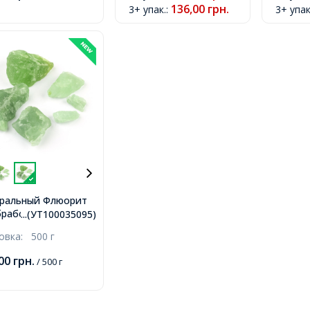
136,00
грн.
3+ упак.
:
3+ упак
ральный Флюорит
работанные
...(УТ100035095)
родки, 42-53x39-
ковка:
500 г
4-26мм, без
рстия, около 10-
,00
грн.
/ 500 г
/500г,