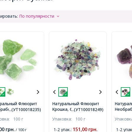
ировать:
По популярности
ральный Флюорит
Натуральный Флюорит
Натурал
работанные
Крошка, 6-19x4-6x3-5мм,
Необра
...(УТ100018235)
...(УТ100018249)
родки, 42-53x39-
без Отверстия,
Самород
ковка:
100 г
Упаковка:
100 г
Упаков
4-26мм, без
39x13-32
рстия, 100г/около
Отверст
,00
грн.
151,00
грн.
1-2 упак.
:
1-2 упак
/ 100 г
т,
8шт/100г