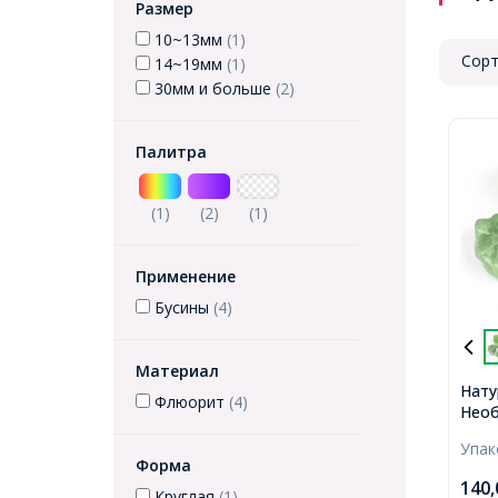
Размер
10~13мм
(1)
Сорт
14~19мм
(1)
30мм и больше
(2)
Палитра
(1)
(2)
(1)
Применение
Бусины
(4)
Материал
Нату
Флюорит
(4)
Необ
Само
Упа
42x2
Форма
Отве
140
3-8ш
Круглая
(1)