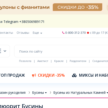
 и Telegram +380506989171
онтакты
Отзывы
Еще
0-800-312-370
c 09 до 17 (
Позолота
|
Аметист
|
Кракле
|
Разделители
|
Соедините
Шнур кожа
ТОП ПРОДАЖ
СКИДКИ -35%
МИКСЫ И НАБ
азин рукоделия
Бусины
Бусины из Натуральных Камней
люорит Бусины