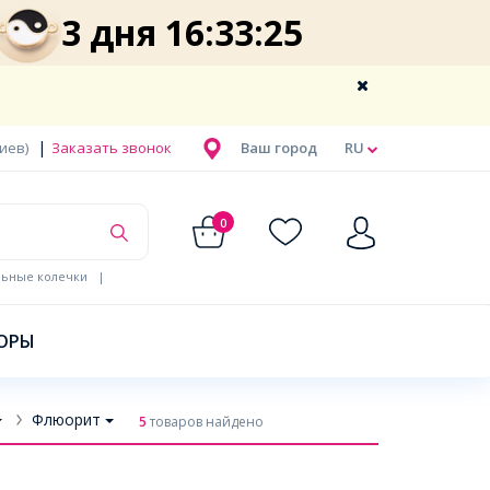
3 дня 16:33:25
|
Киев)
Заказать звонок
Ваш город
RU
0
льные колечки
|
ОРЫ
Флюорит
5
товаров найдено