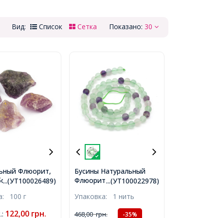
Вид:
Список
Сетка
Показано:
30
ьный Флюорит,
Бусины Натуральный
ботанные
Флюорит Круглые,
...(УТ100026489)
...(УТ100022978)
ки, 15-72x15-
Матовые, 10мм,
ка:
100 г
Упаковка:
1 нить
.5мм, без
Отверстие 1мм, около
ия, около 3-
38шт/39см/нить,
122,00
грн.
.
:
468,00
грн.
-35%
,