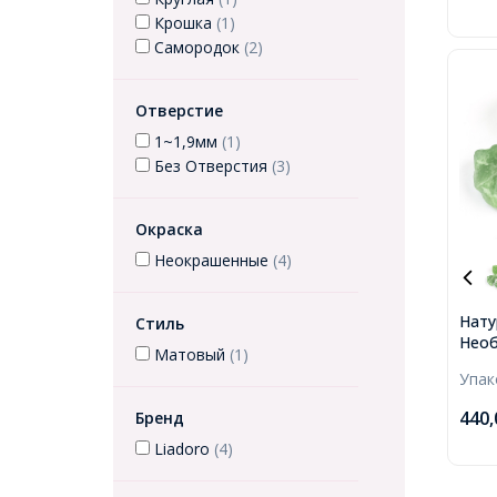
Крошка
(1)
Самородок
(2)
Отверстие
1~1,9мм
(1)
Без Отверстия
(3)
Окраска
Неокрашенные
(4)
Нату
Стиль
Необ
Матовый
(1)
Само
Упа
42x2
Отве
440
Бренд
35шт
Liadoro
(4)