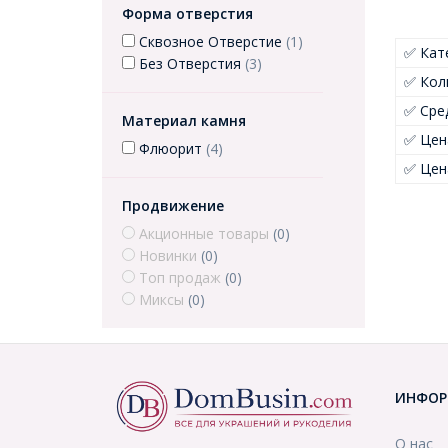
Форма отверстия
Сквозное Отверстие
(1)
✅ Кат
Без Отверстия
(3)
✅ Кол
✅ Сре
Материал камня
✅ Цен
Флюорит
(4)
✅ Цен
Продвижение
Акционные товары
(0)
Новинки
(0)
Топ продаж
(0)
Миксы
(0)
ИНФОР
О нас