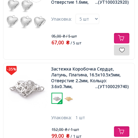
Отверстие 1.6мм,
...(УТ100032920)
Упаковка:
95,00
/ 5 шт
₴
67,00
₴
/ 5 шт
Застежка Коробочка Сердце,
-35%
Латунь, Платина, 16.5х10.5х5мм,
Отверстие 2.2мм, Кольцо:
3.6х0.7мм,
...(УТ100029740)
Упаковка:
1 шт
152,00
/ 1 шт
₴
99,00
₴
/ 1 шт