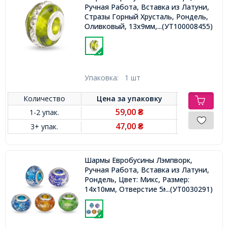
Ручная Работа, Вставка из Латуни,
Стразы Горный Хрусталь, Рондель,
Оливковый, 13х9мм, Отв-тие 5мм,
...(УТ100008455)
Упаковка:
1 шт
Количество
Цена за
упаковку
59,00
1-2 упак.
₴
47,00
3+ упак.
₴
Шармы Евробусины Лэмпворк,
Ручная Работа, Вставка из Латуни,
Рондель, Цвет: Микс, Размер:
14х10мм, Отверстие 5мм,
...(УТ0030291)