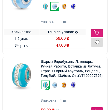
5мм,
Упаковка:
1 шт
Количество
Цена за
упаковку
59,00
1-2 упак.
₴
47,00
3+ упак.
₴
Шармы Евробусины Лэмпворк,
Ручная Работа, Вставка из Латуни,
Стразы Горный Хрусталь, Рондель,
Голубой, 13х9мм, Отв-тие 5мм,
...(УТ100007596)
Упаковка:
1 шт
59,00