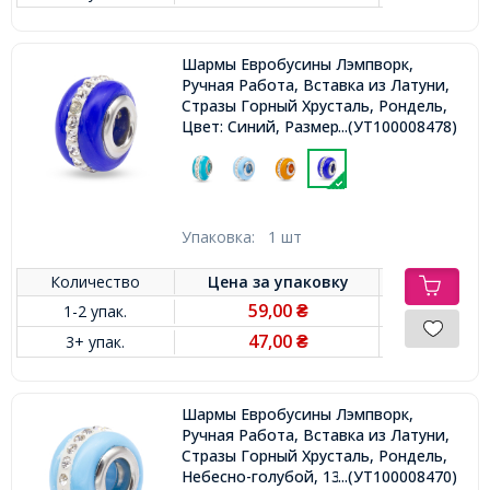
Шармы Евробусины Лэмпворк,
Ручная Работа, Вставка из Латуни,
Стразы Горный Хрусталь, Рондель,
Цвет: Синий, Размер: 13х9мм, Отв-
...(УТ100008478)
тие 5мм,
Упаковка:
1 шт
Количество
Цена за
упаковку
59,00
1-2 упак.
₴
47,00
3+ упак.
₴
Шармы Евробусины Лэмпворк,
Ручная Работа, Вставка из Латуни,
Стразы Горный Хрусталь, Рондель,
Небесно-голубой, 13х9мм, Отв-тие
...(УТ100008470)