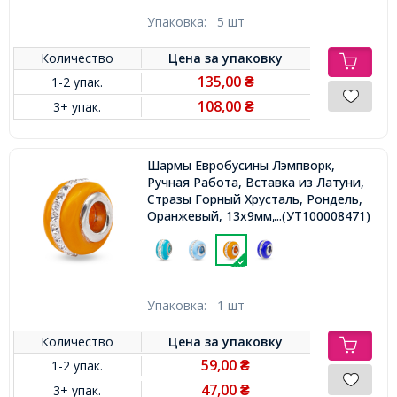
Упаковка:
5 шт
Количество
Цена за
упаковку
135,00
1-2 упак.
₴
108,00
3+ упак.
₴
Шармы Евробусины Лэмпворк,
Ручная Работа, Вставка из Латуни,
Стразы Горный Хрусталь, Рондель,
Оранжевый, 13х9мм, Отв-тие 5мм,
...(УТ100008471)
Упаковка:
1 шт
Количество
Цена за
упаковку
59,00
1-2 упак.
₴
47,00
3+ упак.
₴