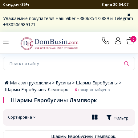
3 дня 20:54:07
Скидки -35%
×
Уважаемые покупатели! Наш Viber +380685472889 и Telegram
+380506989171
0
Магазин рукоделия >
Бусины >
Шармы Евробусины >
Шармы Евробусины Лэмпворк
6
товаров найдено
Шармы Евробусины Лэмпворк
Сортировка
|
Фильтр
Шармы Евробусины Лэмпворк,