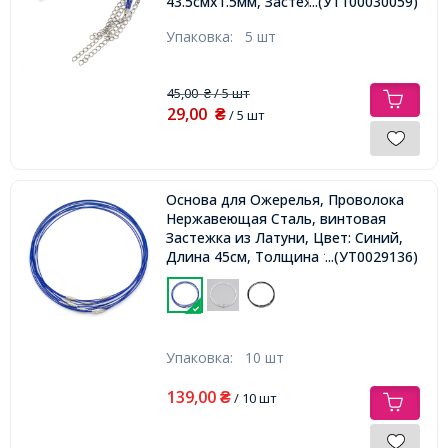
...(УТ100030059)
43.5смх1.5мм, Застежка 12х7х2.5мм,
Удлинитель: 4-4.5см
Упаковка:
5 шт
45,00
/ 5 шт
₴
29,00
₴
/ 5 шт
Основа для Ожерелья, Проволока
Нержавеющая Сталь, винтовая
Застежка из Латуни, Цвет: Синий,
Длина 45см, Толщина 1мм,
...(УТ0029136)
Упаковка:
10 шт
139,00
₴
/ 10 шт