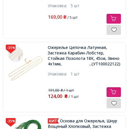
Упаковка:
5 шт
169,00
₴
/ 5 шт
Ожерелье Цепочка Латунная,
-35%
Застежка Карабин-Лобстер,
Стойкая Позолота 18К, 45см, Звено
4x1мм,
...(УТ100022122)
Упаковка:
1 шт
191,00
/ 1 шт
₴
124,00
₴
/ 1 шт
Основа для Ожерелья, Шнур
-35%
Вощеный Хлопковый, Застежка