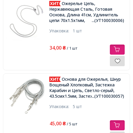
Ожерелье Цепь,
Нержавеющая Сталь, Готовая
Основа, Длина 41см, Удлинитель
цепи 70х1.5х1мм,
...(УТ100030006)
Упаковка:
1 шт
34,00
₴
/ 1 шт
Основа для Ожерелья, Шнур
Вощеный Хлопковый, Застежка
Карабин и Цепь, Светло-серый,
...(УТ100030057)
43.5смх1.5мм, Застежка 12х7х2.5мм,
Удлинитель: 4-4.5см
Упаковка:
5 шт
45,00
₴
/ 5 шт