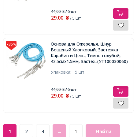
44,00
/ 5 шт
₴
29,00
₴
/ 5 шт
Основа для Ожерелья, Шнур
-35%
Вощеный Хлопковый, Застежка
Карабин и Цепь, Темно-голубой,
43.5смх1.5мм, Застежка 12х7х2.5мм,
...(УТ100030060)
Удлинитель: 4-4.5см
Упаковка:
5 шт
44,00
/ 5 шт
₴
29,00
₴
/ 5 шт
1
2
3
→
Найти