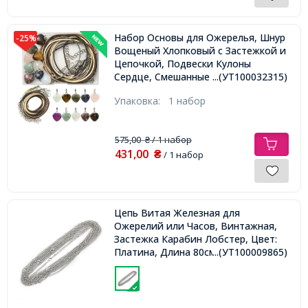
Набор Основы для Ожерелья, Шнур
-25%
Вощеный Хлопковый с Застежкой и
Цепочкой, Подвески Кулоны
Сердце, Смешанные Натуральные и
...(УТ100032315)
Синтетические Камни, Микс, Длина
Упаковка:
1 набор
45см, 108х74х18мм, 20шт/упак,
575,00
/ 1 набор
₴
431,00
₴
/ 1 набор
Цепь Витая Железная для
Ожерелий или Часов, Винтажная,
Застежка Карабин Лобстер, Цвет:
Платина, Длина 80см, Звено
...(УТ100009865)
3.3x4.6x0.6мм,