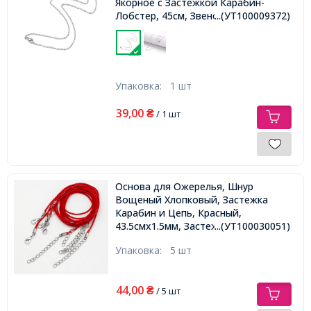
Якорное с Застежкой Карабин-
Лобстер, 45см, Звено 2.4x2мм,
...(УТ100009372)
Упаковка:
1 шт
39,00
₴
/ 1 шт
Основа для Ожерелья, Шнур
Вощеный Хлопковый, Застежка
Карабин и Цепь, Красный,
43.5смх1.5мм, Застежка 12х7х2.5мм,
...(УТ100030051)
Удлинитель: 4-4.5см
Упаковка:
5 шт
44,00
₴
/ 5 шт