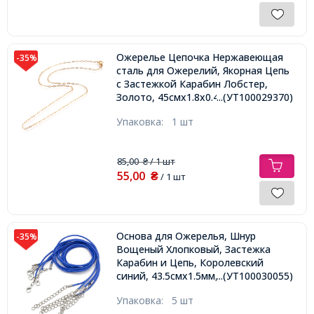
Ожерелье Цепочка Нержавеющая
-35%
сталь для Ожерелий, Якорная Цепь
с Застежкой Карабин Лобстер,
Золото, 45смх1.8х0.4мм, Звено
...(УТ100029370)
3.5х1.7х0.4мм,
Упаковка:
1 шт
85,00
/ 1 шт
₴
55,00
₴
/ 1 шт
Основа для Ожерелья, Шнур
-35%
Вощеный Хлопковый, Застежка
Карабин и Цепь, Королевский
синий, 43.5смх1.5мм, Застежка
...(УТ100030055)
12х7х2.5мм, Удлинитель: 4-4.5см
Упаковка:
5 шт