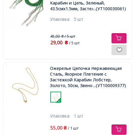
Карабин и Цепь, Зеленый,
...(УТ100030061)
43.5смх1.5мм, Застежка 12х7х2.5мм,
Удлинитель: 4-4.5см
Упаковка:
5 шт
45,00
/ 5 шт
₴
29,00
₴
/ 5 шт
Ожерелье Цепочка Нержавеющая
Сталь, Якорное Плетение с
Застежкой Карабин Лобстер,
Золото, 50см, Звено 2x1.5x0.3мм,
...(УТ100009377)
Упаковка:
1 шт
55,00
₴
/ 1 шт