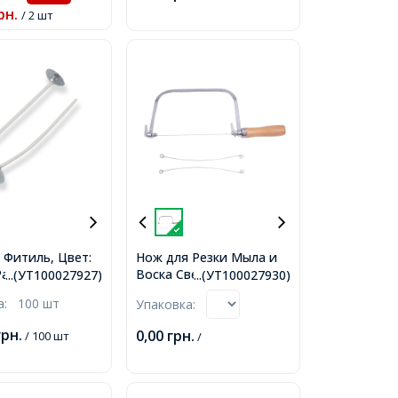
рн.
/ 2 шт
 Фитиль, Цвет:
Нож для Резки Мыла и
Размер:
Воска Свечей,
...(УТ100027927)
...(УТ100027930)
5мм,
Нержавеющая Сталь,
ка:
100 шт
Упаковка:
Размер: 302х125х25мм,
Провод: Длина 180мм,
грн.
0,00
грн.
/ 100 шт
/
Ширина 0.4мм, Кольцо:
8.5х1.7мм,