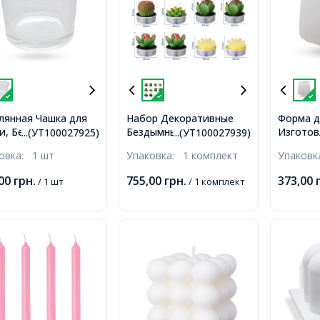
лянная Чашка для
Набор Декоративные
Форма д
и, Бесцветный,
Бездымные Свечи из
Изготов
...(УТ100027925)
...(УТ100027939)
6мм,
Парафина в Форме
Силикон
ковка:
1 шт
Упаковка:
1 комплект
Упаков
Кактуса, Суккулента,
Бесцвет
Микс, 16x10x10см, 12шт/
49х43мм
,00
грн.
755,00
грн.
373,00
/ 1 шт
/ 1 комплект
комплект,
размер 