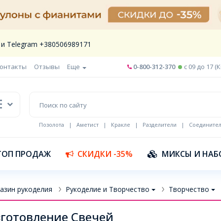
 и Telegram +380506989171
онтакты
Отзывы
Еще
0-800-312-370
c 09 до 17 (
Позолота
|
Аметист
|
Кракле
|
Разделители
|
Соедините
Шнур кожа
ТОП ПРОДАЖ
СКИДКИ -35%
МИКСЫ И НАБ
азин рукоделия
Рукоделие и Творчество
Творчество
готовление Свечей