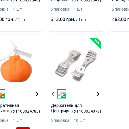
фина, Бежевая,
Парафина, Светло-
Бесцвет
ковка:
1 шт
Упаковка:
1 шт
Упаков
2х58мм,
голубой, 62х62х58мм,
Высота 
5.7 и 6.
,00
грн.
313,00
грн.
482,00
/ 1 шт
/ 1 шт
ративная
Держатель для
ымная Свеча из
Центрирования Фитиля
...(УТ100024783)
...(УТ100034079)
фина, Цвет:
в Свечах,
ковка:
1 шт
Упаковка:
10 шт
жевый, Размер:
Металлический,
7.5x71мм,
Платина, 96х25х1мм,