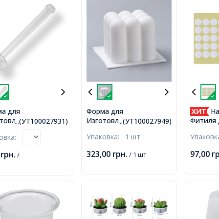
а для
Форма для
На
товления Свечи,
Изготовления Свечи,
Фитиля 
...(УТ100027931)
...(УТ100027949)
сообразная,
Силикон, Цвет: Белый,
Стикеры
Упаковка:
1 шт
Упаков
ковка:
тик, Цвет:
Размер: 86х81х62мм,
Фитилед
рачный, Размер:
Свече, 2
323,00
грн.
97,00
г
0
грн.
/ 1 шт
/
х274мм,