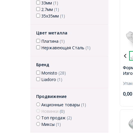
33мм
(1)
2.7мм
(1)
35х35мм
(1)
Цвет металла
Платина
(1)
Нержавеющая Сталь
(1)
Бренд
Форм
Monisto
(28)
Изго
Кону
Liadoro
(1)
Упа
Плас
Проз
0,0
51.5
Продвижение
Акционные товары
(1)
Новинки
(0)
Топ продаж
(2)
Миксы
(1)