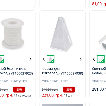
81,00
г
9мм,
ной Эко Фитиль
Форма для
Свечной
оковый 18-
Изготовления Свечи,
Белый, 
...(УТ100027923)
...(УТ100027938)
ный, Белый,
Пластик, Пирамида,
62.5х12.
ковка:
1 катушка
Упаковка:
1 шт
Упаков
5мм, около 61м/
Цвет: Прозрачный,
шка,
Размер: 57х57х113мм,
281,00
00
грн.
340,00
грн.
-35%
-35%
Отверстие 2.7мм,
00
грн.
221,00
грн.
/ 1 катушка
Внутренний размер
/ 1 шт
47х47мм,