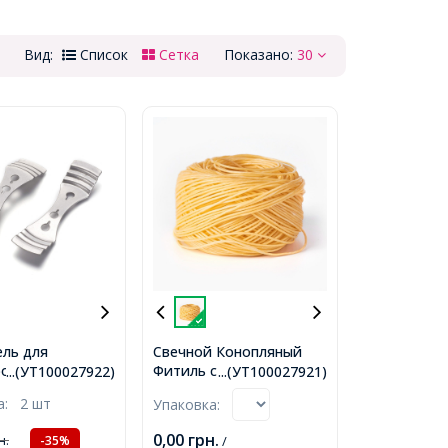
Вид:
Список
Сетка
Показано:
30
ль для
Свечной Конопляный
ования Фитиля
Фитиль с Пчелиным
...(УТ100027922)
...(УТ100027921)
,
Воском, Оранжевый,
ка:
2 шт
Упаковка:
ческий,
1.2мм, около 61м/
, 96х25х1мм,
катушка,
0,00
грн.
н.
-35%
/
ие 1мм, 6мм,