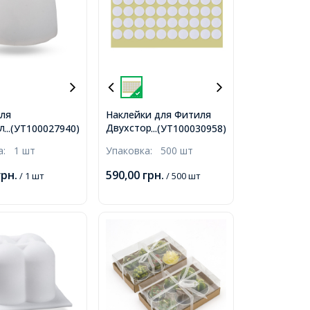
ля
Наклейки для Фитиля
ления Свечи,
Двухсторонние,
...(УТ100027940)
...(УТ100030958)
, Тюльпан, Цвет:
Стикеры для Крепления
ка:
1 шт
Упаковка:
500 шт
ный, Размер:
Фитиледержателя для
, Внутренний
Свече, 2х0.1см,
грн.
590,00
грн.
/ 1 шт
/ 500 шт
32х40мм,