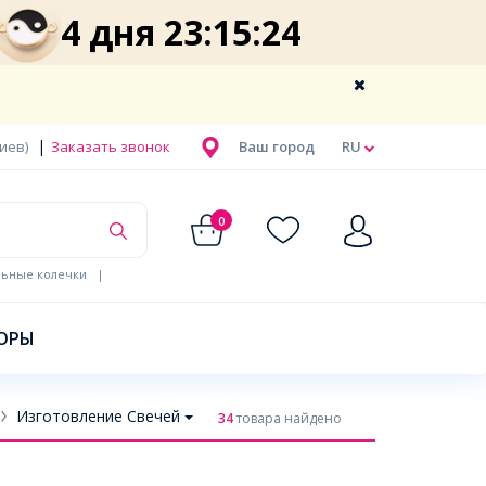
4 дня 23:15:23
|
Киев)
Заказать звонок
Ваш город
RU
0
льные колечки
|
ОРЫ
Изготовление Свечей
34
товара найдено