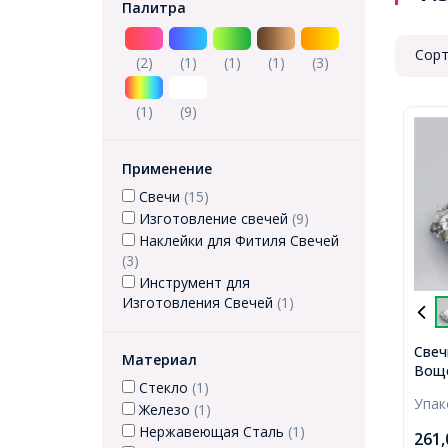
Палитра
Сорт
(2)
(1)
(1)
(1)
(3)
(1)
(9)
Применение
Свечи
(15)
Изготовление свечей
(9)
Наклейки для Фитиля Свечей
(3)
Инструмент для
Изготовления Свечей
(1)
Свеч
Материал
Воще
Стекло
(1)
мета
Упа
Осно
Железо
(1)
Белы
Нержавеющая Сталь
(1)
261
100ш