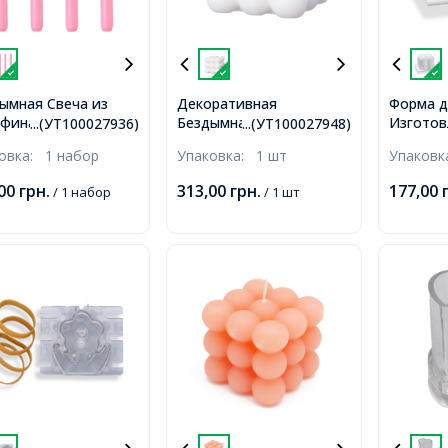
ымная Свеча из
Декоративная
Форма д
фина, Цвет:
Бездымная Свеча из
Изготов
...(УТ100027936)
...(УТ100027948)
вый, Размер:
Парафина, Белая,
Силикон
ковка:
1 набор
Упаковка:
1 шт
Упаков
21мм, 4шт/набор,
62х62х58мм,
Размер:
Веутри 
,00
грн.
313,00
грн.
177,00
/ 1 набор
/ 1 шт