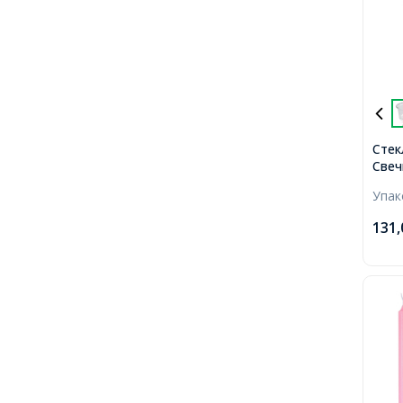
Стек
Свеч
62х4
Упа
131