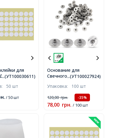
клейки для
Основание для
Свечного Фитиля,
Двухсторонние,
...(УТ100030611)
...(УТ100027924)
Железо, Цвет: Платина,
 для Крепления
ка:
50 шт
Упаковка:
100 шт
Размер: 12.5х4мм,
ержателя для
Отверстие: 2.5мм,
х0.1см,
рн.
/ 50 шт
120,00
грн.
-35%
78,00
грн.
/ 100 шт