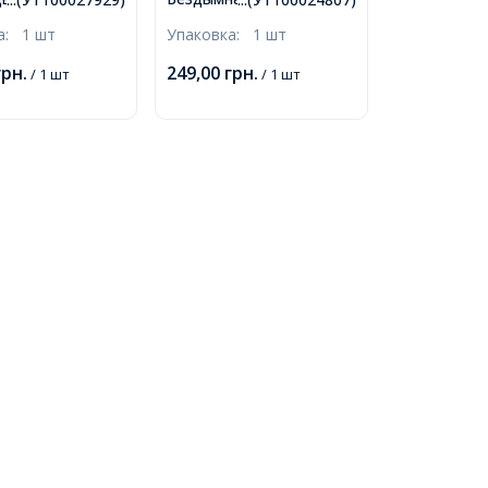
ный, Размер:
Парафина, Цвет:
ка:
1 шт
Упаковка:
1 шт
8.6мм Диаметр
Желтый, Размер:
45мм,
44x73.5x54мм,
грн.
249,00
грн.
/ 1 шт
/ 1 шт