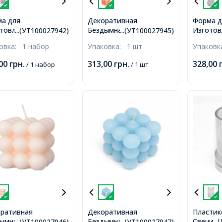
а для
Декоративная
Форма д
товления Свечи,
Бездымная Свеча из
Изготов
...(УТ100027942)
...(УТ100027945)
тик, Цветок,
Парафина, Розовый,
Пластик
ковка:
1 набор
Упаковка:
1 шт
Упаков
рачный, с
62х62х58мм,
Прозрач
тичным Шнуром,
53х55х6
,00
грн.
313,00
грн.
328,00
/ 1 набор
/ 1 шт
10x41мм,
Отверст
ренний диаметр
Внутрен
4мм, Шнур 59х1мм,
43х43мм
ративная
Декоративная
Пластик
ымная Свеча из
Бездымная Свеча из
Свечи, Ц
...(УТ100027946)
...(УТ100027947)