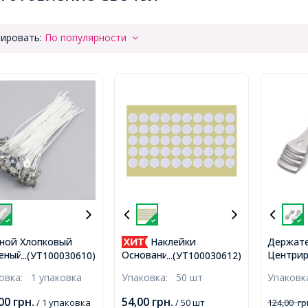
ировать:
По популярности
ной Хлопковый
Наклейки
Держате
ный Фитиль с
Центрир
Основание для Фитиля
...(УТ100030610)
...(УТ100030612)
лическим
в Свечах
Двухсторонние,
ковка:
1 упаковка
Упаковка:
50 шт
Упаков
ванием, Цвет:
Металли
Стикеры для Крепления
й, Размер: 15см,
Платина
Фитиледержателя для
,00
грн.
54,00
грн.
/ 1 упаковка
/ 50 шт
124,00
гр
т/упаковка,
Отверст
Свечей, 1х0.1см,