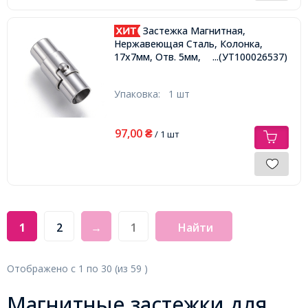
Застежка Магнитная,
Нержавеющая Сталь, Колонка,
17х7мм, Отв. 5мм,
...(УТ100026537)
Упаковка:
1 шт
97,00
₴
/ 1 шт
1
2
→
Найти
Отображено с
1
по
30
(из
59
)
Магнитные застежки для