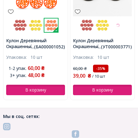
Кулон Деревянный
Кулон Деревянный
Окрашенный, Круглый
Окрашенный, Круглый
...(БА000001052)
...(УТ000003771)
плоский, Оранжевый,
плоский, Черный, 50х2мм,
Упаковка:
10 шт
Упаковка:
10 шт
50х2мм, Отв-тие 2мм,
Отв-тие 2мм,
(БА000001052)
(УТ000003771)
60,00
1-2 упак.
₴
60,00
-35%
₴
48,00
3+ упак.
39,00
₴
₴
/ 10 шт
В корзину
В корзину
Мы в соц. сетях: