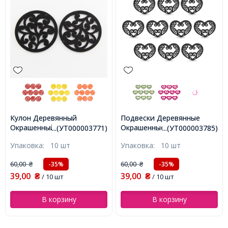
Кулон Деревянный
Подвески Деревянные
Окрашенный, Круглый
Окрашенные, Сердце,
...(УТ000003771)
...(УТ000003785)
плоский, Черный, 50х2мм,
Черный, 52х42х2мм, Отв-
Упаковка:
10 шт
Упаковка:
10 шт
Отв-тие 2мм,
тие 2мм, (УТ000003785)
(УТ000003771)
60,00
60,00
-35%
-35%
₴
₴
39,00
39,00
₴
/ 10 шт
₴
/ 10 шт
В корзину
В корзину