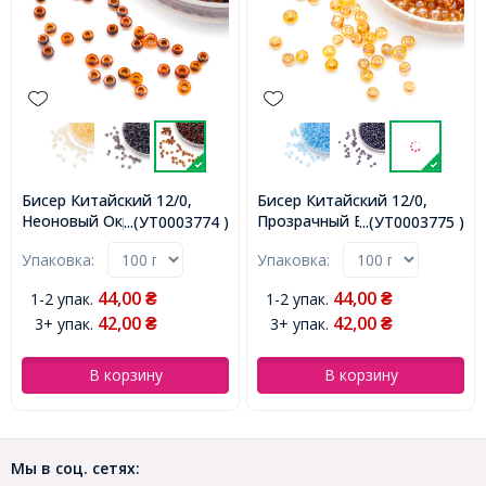
Бисер Китайский 12/0,
Бисер Китайский 12/0,
Неоновый Окрашенный
Прозрачный Блестящий
...(УТ0003774 )
...(УТ0003775 )
Внутри (LIC), Коричневый
(TCL), Коричневый 102C,
Упаковка:
Упаковка:
2229, Круглый, (УТ0003774)
Круглый, (УТ0003775)
44,00
44,00
1-2 упак.
1-2 упак.
₴
₴
42,00
42,00
3+ упак.
3+ упак.
₴
₴
В корзину
В корзину
Мы в соц. сетях: