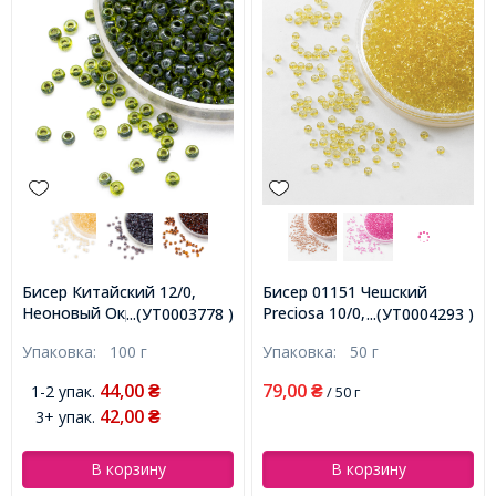
Бисер Китайский 12/0,
Бисер 01151 Чешский
Неоновый Окрашенный
Preciosa 10/0, Прозрачный
...(УТ0003778 )
...(УТ0004293 )
Внутри (LIC), Цвет:
Солгель Окрашенный CSD,
Упаковка:
100 г
Упаковка:
50 г
Зеленый 2224, Круглый,
Желтый, Круглый,
(УТ0003778)
(УТ0004293)
44,00
79,00
1-2 упак.
₴
₴
/ 50 г
42,00
3+ упак.
₴
В корзину
В корзину