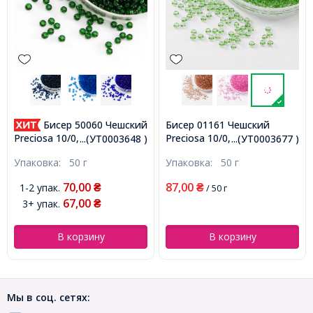
Бисер 50060 Чешский
Бисер 01161 Чешский
Preciosa 10/0, Прозрачный
Preciosa 10/0, Прозрачный
...(УТ0003648 )
...(УТ0003677 )
Солгель Окрашенный CSD,
NT, Зеленый, Круглый,
Упаковка:
50 г
Упаковка:
50 г
Зеленый, Круглый,
(УТ0003648)
(УТ0003677)
70,00
87,00
1-2 упак.
₴
₴
/ 50 г
67,00
3+ упак.
₴
В корзину
В корзину
Мы в соц. сетях: