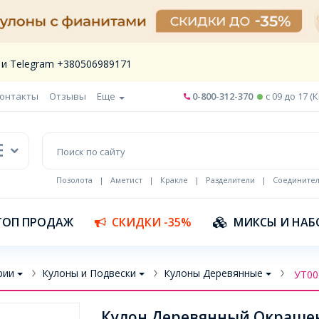
 и Telegram +380506989171
онтакты
Отзывы
Еще
0-800-312-370
c 09 до 17 (
Позолота
|
Аметист
|
Кракле
|
Разделители
|
Соедините
Шнур кожа
ТОП ПРОДАЖ
СКИДКИ -35%
МИКСЫ И НАБ
рии
Кулоны и Подвески
Кулоны Деревянные
УТ00
Кулон Деревянный Окрашен