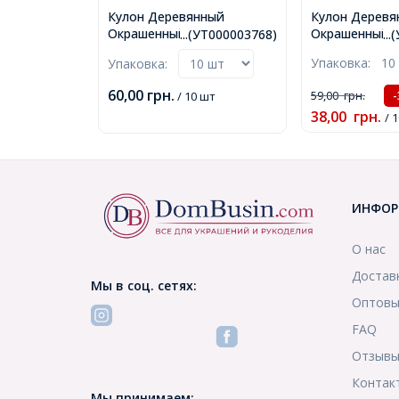
Кулон Деревянный
Кулон Деревя
Окрашенный, Круглый
Окрашенный, 
...(УТ000003768)
..
плоский, Цвет: Желтый,
Цвет: Оранже
Упаковка:
10
Упаковка:
Размер: 50х2мм, Отв-тие
40х39х2мм, От
2мм, (УТ000003768)
(УТ000003789
60,00
грн.
59,00
грн.
/ 10 шт
38,00
грн.
/ 
ИНФОР
О нас
Достав
Мы в соц. сетях:
Оптовы
FAQ
Отзыв
Контак
Мы принимаем: