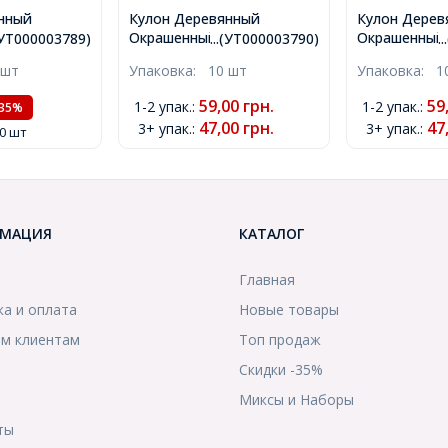
нный
Кулон Деревянный
Кулон Дерев
Сердце,
Окрашенный, Сердце,
Окрашенный,
.(УТ000003789)
...(УТ000003790)
.
вый, Размер:
Цвет: Фиолетовый,
Цвет: Черный
 шт
Упаковка:
10 шт
Упаковка:
1
в-тие 1.5мм,
Размер: 40х39х2мм, Отв-
40х39х2мм, О
)
тие 1.5мм, (УТ000003790)
(УТ00000379
59,00
грн.
59
1-2 упак.
:
1-2 упак.
:
-35%
47,00
грн.
47
3+ упак.
:
3+ упак.
:
10 шт
МАЦИЯ
КАТАЛОГ
Главная
ка и оплата
Новые товары
м клиентам
Топ продаж
Скидки -35%
ы
Миксы и Наборы
ты