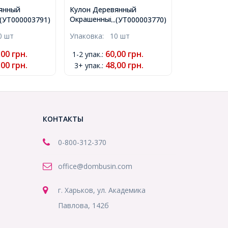
янный
Кулон Деревянный
 Сердце,
Окрашенный, Круглый
..(УТ000003791)
...(УТ000003770)
, Размер:
плоский, Синий, 50х2мм,
0 шт
Упаковка:
10 шт
тв-тие 1.5мм,
Отв-тие 2мм,
1)
(УТ000003770)
,00
грн.
60,00
грн.
1-2 упак.
:
,00
грн.
48,00
грн.
3+ упак.
:
КОНТАКТЫ
0-800-312-370
office@dombusin.com
г. Харьков, ул. Академика
Павлова, 142б