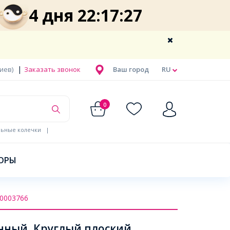
4 дня 22:17:26
|
Киев)
Заказать звонок
Ваш город
RU
0
льные колечки
|
ОРЫ
0003766
ный, Круглый плоский,