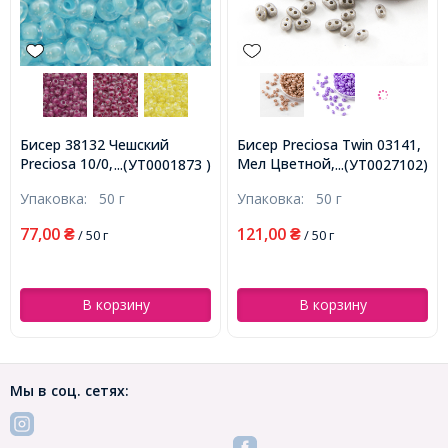
Бисер 38132 Чешский
Бисер Preciosa Twin 03141,
Preciosa 10/0, Прозрачный
Мел Цветной, Размер:
...(УТ0001873 )
...(УТ0027102)
Окраска из Середины CTC,
2,5х5мм, Цвет: Серый
Упаковка:
50 г
Упаковка:
50 г
Голубой, Круглый,
(УТ0027102)
(УТ0001873)
77,00
121,00
₴
/ 50 г
₴
/ 50 г
В корзину
В корзину
Мы в соц. сетях: