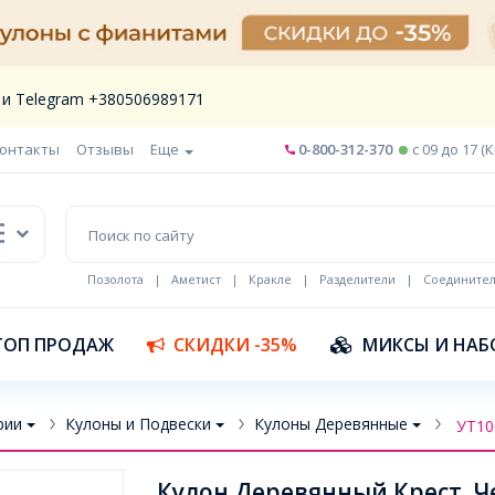
 и Telegram +380506989171
онтакты
Отзывы
Еще
0-800-312-370
c 09 до 17 (
Позолота
|
Аметист
|
Кракле
|
Разделители
|
Соедините
Шнур кожа
ТОП ПРОДАЖ
СКИДКИ -35%
МИКСЫ И НАБ
рии
Кулоны и Подвески
Кулоны Деревянные
УТ10
Кулон Деревянный Крест, Че