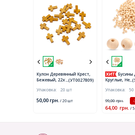
Кулон Деревянный Крест,
Бусины 
Бежевый, 22х14х4мм,
Круглые, Нео
...(УТ0027809)
..
Отверстие 2мм,
8мм, Отв-тие 
Упаковка:
20 шт
Упаковка:
50 
(УТ0027809)
280шт/50г, (У
50,00
грн.
/ 20 шт
99,00
грн.
64,00
грн.
/ 5