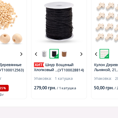
Деревянные
Шнур Вощеный
Кулон Дерев
Льняной, 21-
крашенные,
Хлопковый 1.5мм/90м для
.(УТ100012563)
...(УТ100028814)
.
5мм, Отверст
2мм, ок.
Плетения, Макраме и
г
Упаковка:
1 катушка
Упаковка:
2
(УТ10003140
Т100012563)
Бижутерии, Черный, 1.5мм,
около 90м/катушка,
279,00
грн.
50,00
грн.
/ 1 катушка
/ 
-35%
(УТ100028814)
0 г