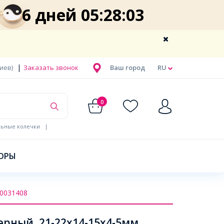
6 дней 05:28:02
|
Киев)
Заказать звонок
Ваш город
RU
0
льные колечки
|
ОРЫ
0031408
рный, 21-22х14-15х4-5мм,