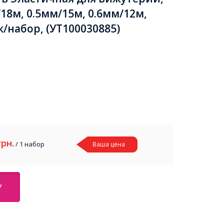
18м, 0.5мм/15м, 0.6мм/12м,
к/набор, (УТ100030885)
грн.
/ 1 набор
Ваша цена
У