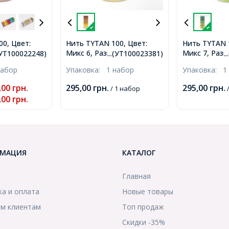
0, Цвет:
Нить TYTAN 100, Цвет:
Нить TYTAN 1
р: Диаметр
Микс 6, Размер: Диаметр
Микс 7, Раз
.(УТ100022248)
...(УТ100023381)
.
100м/
0,1мм, около 100м/
0,1мм, около
набор
Упаковка:
1 набор
Упаковка:
1
атушек/
катушка, 10 катушек/
катушка, 10 
022248)
набор, (УТ100023381)
набор, (УТ10
,00
грн.
295,00
грн.
295,00
грн.
/ 1 набор
/
,00
грн.
МАЦИЯ
КАТАЛОГ
Главная
ка и оплата
Новые товары
м клиентам
Топ продаж
Скидки -35%