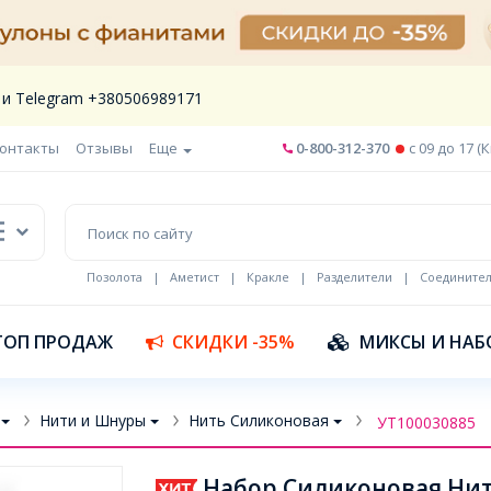
 и Telegram +380506989171
онтакты
Отзывы
Еще
0-800-312-370
c 09 до 17 (
Позолота
|
Аметист
|
Кракле
|
Разделители
|
Соедините
Шнур кожа
ТОП ПРОДАЖ
СКИДКИ -35%
МИКСЫ И НАБ
Нити и Шнуры
Нить Силиконовая
УТ100030885
Набор Силиконовая Нит