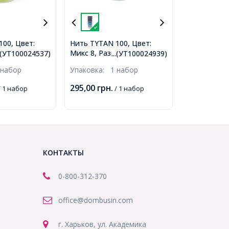
00, Цвет:
Нить TYTAN 100, Цвет:
мер: Диаметр
Микс 8, Размер: Диаметр
..(УТ100024537)
...(УТ100024939)
 100м/
0,1мм, около 100м/
 набор
Упаковка:
1 набор
катушек/
катушка, 10 катушек/
0024537)
набор, (УТ100024939)
295,00
грн.
 1 набор
/ 1 набор
КОНТАКТЫ
0-800-312-370
office@dombusin.com
г. Харьков, ул. Академика