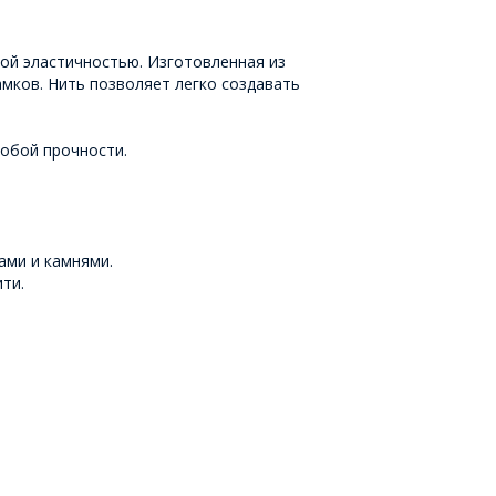
кой эластичностью. Изготовленная из
амков. Нить позволяет легко создавать
собой прочности.
ами и камнями.
ти.