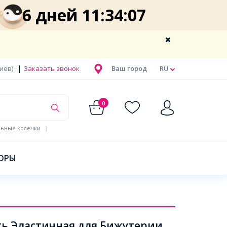
6 дней 11:34:07
|
Киев)
Заказать звонок
Ваш город
RU
0
льные колечки
|
ОРЫ
ь Эластичная для Бижутерии,