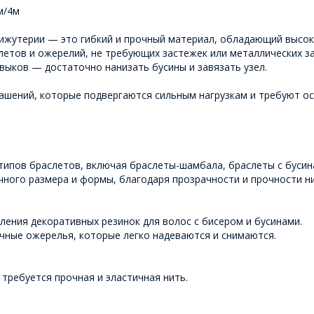
м/4м
 бижутерии — это гибкий и прочный материал, обладающий высо
слетов и ожерелий, не требующих застежек или металлических з
выков — достаточно нанизать бусины и завязать узел.
рашений, которые подвергаются сильным нагрузкам и требуют о
 типов браслетов, включая браслеты-шамбала, браслеты с бусин
ичного размера и формы, благодаря прозрачности и прочности ни
вления декоративных резинок для волос с бисером и бусинами.
ичные ожерелья, которые легко надеваются и снимаются.
 требуется прочная и эластичная нить.