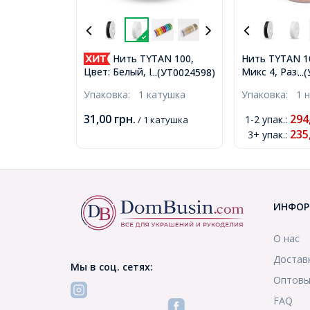
Нить TYTAN 100,
Нить TYTAN 10
Микс 4, Разме
Цвет: Белый, Размер:
...(УТ0024598)
..
0,1мм, около 
Диаметр 0,1мм, около
Упаковка:
1 катушка
Упаковка:
1 
катушка, 10 к
100м, (УТ0024598)
набор, (УТ100
31,00
грн.
294
1-2 упак.
:
/ 1 катушка
235
3+ упак.
:
ИНФОР
О нас
Достав
Мы в соц. сетях:
Оптовы
FAQ