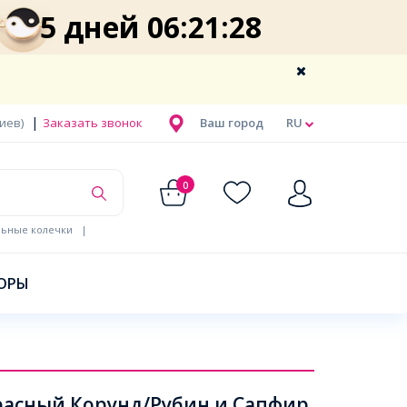
5 дней 06:21:28
|
Киев)
Заказать звонок
Ваш город
RU
0
льные колечки
|
ОРЫ
асный Корунд/Рубин и Сапфир