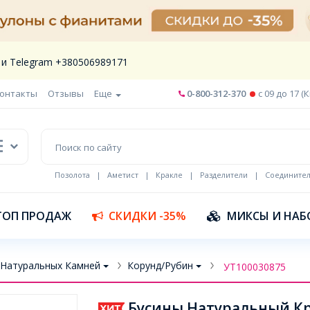
 и Telegram +380506989171
онтакты
Отзывы
Еще
0-800-312-370
c 09 до 17 (
Позолота
|
Аметист
|
Кракле
|
Разделители
|
Соедините
Шнур кожа
ТОП ПРОДАЖ
СКИДКИ -35%
МИКСЫ И НАБ
 Натуральных Камней
Корунд/Рубин
УТ100030875
Бусины Натуральный Кр