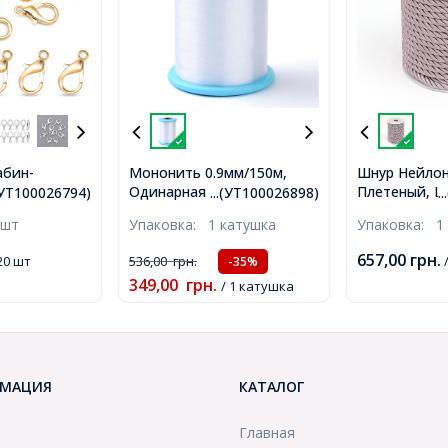
абин-
Мононить 0.9мм/150м,
Шнур Нейло
лава,
Одинарная тонкая Леска,
Плетеный, Цв
.(УТ100026794)
...(УТ100026898)
.
то, 21х12мм,
Нейлон, Белая, 0.9мм,
розовый, Ра
 шт
Упаковка:
1 катушка
Упаковка:
1
м,
около 150м/катушка,
5мм, 16м/кат
)
(УТ100026898)
(УТ10002747
657,00
грн.
20 шт
536,00
грн.
/
-35%
349,00
грн.
/ 1 катушка
МАЦИЯ
КАТАЛОГ
Главная