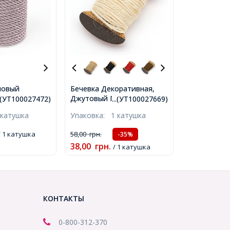
новый
Бечевка Декоративная,
ет: Светло-
Джутовый Пеньковый
..(УТ100027472)
...(УТ100027669)
змер: Диаметр
Шнур Тройного Кручения,
 катушка
Упаковка:
1 катушка
ушка,
Цвет: Белый, Размер: 2мм,
2)
около 10м/катушка,
 1 катушка
58,00
грн.
-35%
(УТ100027669)
38,00
грн.
/ 1 катушка
КОНТАКТЫ
0-800-312-370