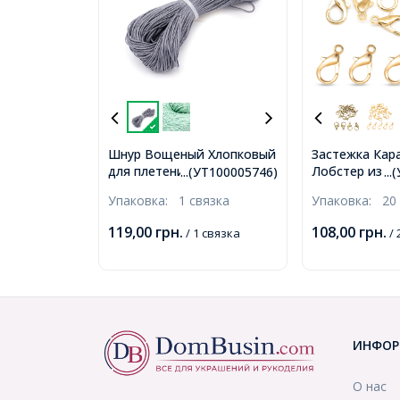
Шнур Вощеный Хлопковый
Застежка Кар
для плетения, Макраме и
Лобстер из Сп
...(УТ100005746)
..
бижутерии, Серый, 0.7мм,
Светлое Золо
Упаковка:
1 связка
Упаковка:
20
около 60-65м/связка,
Отверстие 2м
(УТ100005746)
(УТ100026794
119,00
грн.
108,00
грн.
/ 1 связка
/ 
ИНФОР
О нас