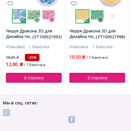
Чешуя Дракона 3D для
Чешуя Дракона 3D для
Дизайна Ногтей, Диамант,
Дизайна Ногтей, Ромб,
...(УТ100021993)
...(УТ100021998)
Цвет: Васильковый, около
Цвет: Желтый, около 1г/
Упаковка:
1 баночка
Упаковка:
1 баночка
1г/баночка, (УТ100021993)
баночка, (УТ100021998)
18,00
18,00
₴
/ 1 баночка
-35%
₴
12,00
₴
/ 1 баночка
В корзину
В корзину
Мы в соц. сетях: